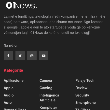
Lajmet e fundit nga teknologjia rreth kompanive me te mira (më e
keqe) hardware, aplikacione, dhe shumë më tepër. Nga kompani
si google , apple e deri te ato startupet e vogla që po kërkojnë
vëmendjen tuaj . 01News do ketë te fundit ne teknologji .
Na ndiq
Kategoritë
Aplikacione
Camera
Paisje Tech
Apple
Gaming
Review
Audio
Inteligjenca
Security
Artificiale
Auto
Smartphone
Kompiuter
Beyond Code
Të Gjitha