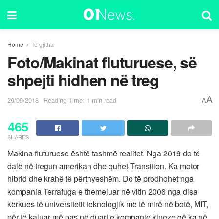
Home
Të gjitha
Foto/Makinat fluturuese, së
shpejti hidhen në treg
A
29/09/2018
Reading Time: 1 min read
A
465
SHARES
Makina fluturuese është tashmë realitet. Nga 2019 do të
dalë në tregun amerikan dhe quhet Transition. Ka motor
hibrid dhe krahë të përthyeshëm. Do të prodhohet nga
kompania Terrafuga e themeluar në vitin 2006 nga disa
kërkues të universitetit teknologjik më të mirë në botë, MIT,
për të kaluar më pas në duart e kompanie kineze që ka në