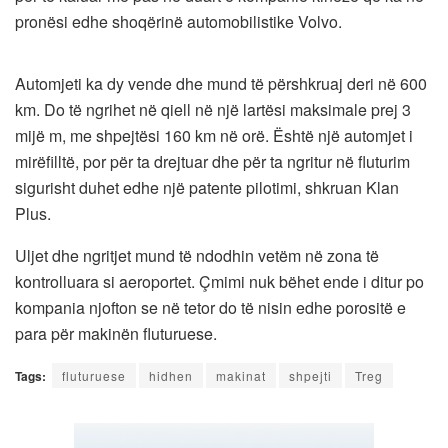
pronësi edhe shoqërinë automobilistike Volvo.
Automjeti ka dy vende dhe mund të përshkruaj deri në 600
km. Do të ngrihet në qiell në një lartësi maksimale prej 3
mijë m, me shpejtësi 160 km në orë. Është një automjet i
mirëfilltë, por për ta drejtuar dhe për ta ngritur në fluturim
sigurisht duhet edhe një patente pilotimi, shkruan Klan
Plus.
Uljet dhe ngritjet mund të ndodhin vetëm në zona të
kontrolluara si aeroportet. Çmimi nuk bëhet ende i ditur po
kompania njofton se në tetor do të nisin edhe porositë e
para për makinën fluturuese.
Tags:
fluturuese
hidhen
makinat
shpejti
Treg