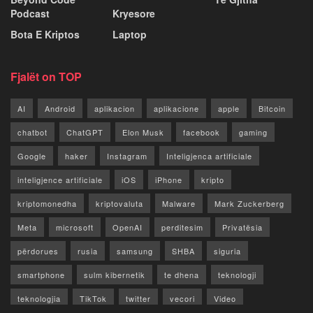
Podcast
Kryesore
Bota E Kriptos
Laptop
Fjalët on TOP
AI
Android
aplikacion
aplikacione
apple
Bitcoin
chatbot
ChatGPT
Elon Musk
facebook
gaming
Google
haker
Instagram
Inteligjenca artificiale
inteligjence artificiale
iOS
iPhone
kripto
kriptomonedha
kriptovaluta
Malware
Mark Zuckerberg
Meta
microsoft
OpenAI
perditesim
Privatësia
përdorues
rusia
samsung
SHBA
siguria
smartphone
sulm kibernetik
te dhena
teknologji
teknologjia
TikTok
twitter
vecori
Video