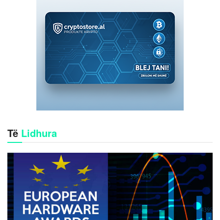
Të
Lidhura