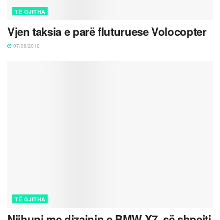
TË GJITHA
Vjen taksia e parë fluturuese Volocopter
07/06/2019
TË GJITHA
Njihuni me dizajnin e BMW X7, së shpejti