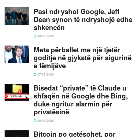
Pasi ndryshoi Google, Jeff
Dean synon të ndryshojë edhe
shkencën
06/08/2026
Meta përballet me një tjetër
goditje në gjykatë për sigurinë
e fëmijëve
07/08/2026
Bisedat “private” të Claude u
shfaqën në Google dhe Bing,
duke ngritur alarmin për
privatësinë
06/08/2026
Bitcoin po qetësohet, por