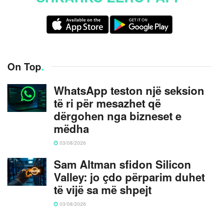
On Top
.
WhatsApp teston një seksion
të ri për mesazhet që
dërgohen nga bizneset e
mëdha
03/08/2026
Sam Altman sfidon Silicon
Valley: jo çdo përparim duhet
të vijë sa më shpejt
03/08/2026