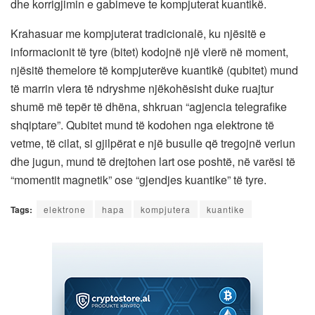
dhe korrigjimin e gabimeve te kompjuterat kuantikë.
Krahasuar me kompjuterat tradicionalë, ku njësitë e
informacionit të tyre (bitet) kodojnë një vlerë në moment,
njësitë themelore të kompjuterëve kuantikë (qubitet) mund
të marrin vlera të ndryshme njëkohësisht duke ruajtur
shumë më tepër të dhëna, shkruan “agjencia telegrafike
shqiptare”. Qubitet mund të kodohen nga elektrone të
vetme, të cilat, si gjilpërat e një busulle që tregojnë veriun
dhe jugun, mund të drejtohen lart ose poshtë, në varësi të
“momentit magnetik” ose “gjendjes kuantike” të tyre.
Tags:
elektrone
hapa
kompjutera
kuantike