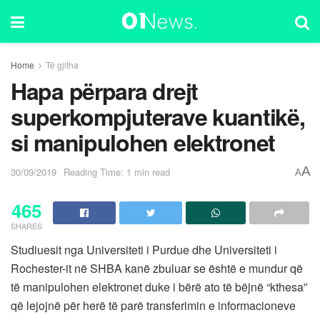
Home
Të gjitha
Hapa përpara drejt
superkompjuterave kuantikë,
si manipulohen elektronet
A
30/09/2019
Reading Time: 1 min read
A
465
SHARES
Studiuesit nga Universiteti i Purdue dhe Universiteti i
Rochester-it në SHBA kanë zbuluar se është e mundur që
të manipulohen elektronet duke i bërë ato të bëjnë “kthesa”
që lejojnë për herë të parë transferimin e informacioneve