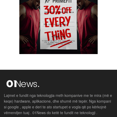
Lajmet e fundit nga teknologjia rreth kompanive me te mira (më e
keqe) hardware, aplikacione, dhe shumë më tepër. Nga kompani
si google , apple e deri te ato startupet e vogla që po kërkojnë
vëmendjen tuaj . 01News do ketë te fundit ne teknologji .