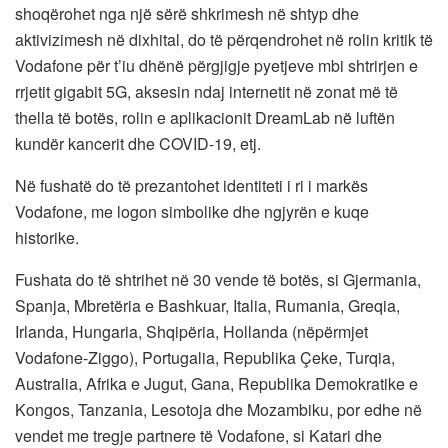
shoqërohet nga një sërë shkrimesh në shtyp dhe
aktivizimesh në dixhital, do të përqendrohet në rolin kritik të
Vodafone për t’iu dhënë përgjigje pyetjeve mbi shtrirjen e
rrjetit gigabit 5G, aksesin ndaj internetit në zonat më të
thella të botës, rolin e aplikacionit DreamLab në luftën
kundër kancerit dhe COVID-19, etj.
Në fushatë do të prezantohet identiteti i ri i markës
Vodafone, me logon simbolike dhe ngjyrën e kuqe
historike.
Fushata do të shtrihet në 30 vende të botës, si Gjermania,
Spanja, Mbretëria e Bashkuar, Italia, Rumania, Greqia,
Irlanda, Hungaria, Shqipëria, Hollanda (nëpërmjet
Vodafone-Ziggo), Portugalia, Republika Çeke, Turqia,
Australia, Afrika e Jugut, Gana, Republika Demokratike e
Kongos, Tanzania, Lesotoja dhe Mozambiku, por edhe në
vendet me tregje partnere të Vodafone, si Katari dhe