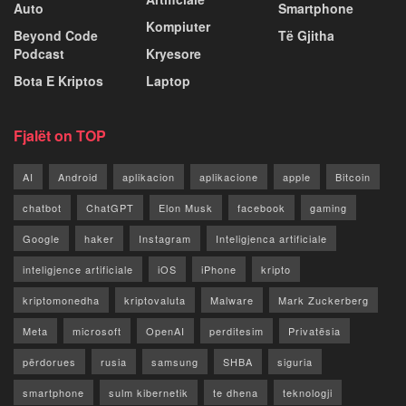
Auto
Smartphone
Kompiuter
Beyond Code
Të Gjitha
Podcast
Kryesore
Bota E Kriptos
Laptop
Fjalët on TOP
AI
Android
aplikacion
aplikacione
apple
Bitcoin
chatbot
ChatGPT
Elon Musk
facebook
gaming
Google
haker
Instagram
Inteligjenca artificiale
inteligjence artificiale
iOS
iPhone
kripto
kriptomonedha
kriptovaluta
Malware
Mark Zuckerberg
Meta
microsoft
OpenAI
perditesim
Privatësia
përdorues
rusia
samsung
SHBA
siguria
smartphone
sulm kibernetik
te dhena
teknologji