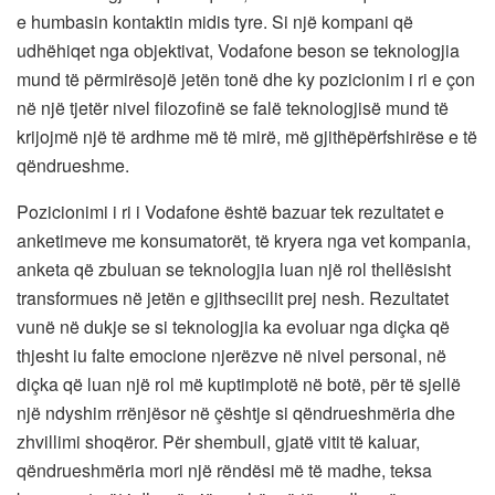
e humbasin kontaktin midis tyre. Si një kompani që
udhëhiqet nga objektivat, Vodafone beson se teknologjia
mund të përmirësojë jetën tonë dhe ky pozicionim i ri e çon
në një tjetër nivel filozofinë se falë teknologjisë mund të
krijojmë një të ardhme më të mirë, më gjithëpërfshirëse e të
qëndrueshme.
Pozicionimi i ri i Vodafone është bazuar tek rezultatet e
anketimeve me konsumatorët, të kryera nga vet kompania,
anketa që zbuluan se teknologjia luan një rol thellësisht
transformues në jetën e gjithsecilit prej nesh. Rezultatet
vunë në dukje se si teknologjia ka evoluar nga diçka që
thjesht iu falte emocione njerëzve në nivel personal, në
diçka që luan një rol më kuptimplotë në botë, për të sjellë
një ndyshim rrënjësor në çështje si qëndrueshmëria dhe
zhvillimi shoqëror. Për shembull, gjatë vitit të kaluar,
qëndrueshmëria mori një rëndësi më të madhe, teksa