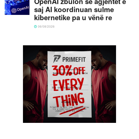
OpenAI zbulon se agjentët e
saj AI koordinuan sulme
kibernetike pa u vënë re
06/08/2026