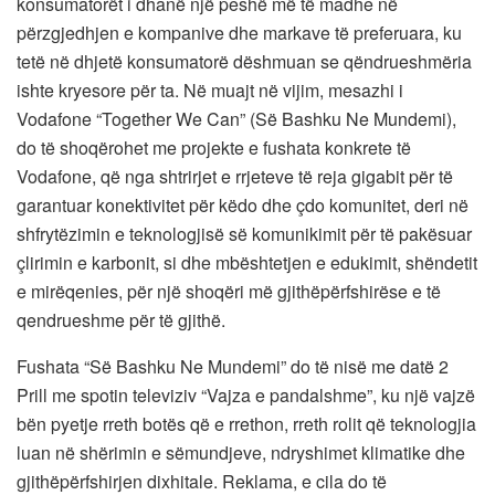
konsumatorët i dhanë një peshë më të madhe në
përzgjedhjen e kompanive dhe markave të preferuara, ku
tetë në dhjetë konsumatorë dëshmuan se qëndrueshmëria
ishte kryesore për ta. Në muajt në vijim, mesazhi i
Vodafone “Together We Can” (Së Bashku Ne Mundemi),
do të shoqërohet me projekte e fushata konkrete të
Vodafone, që nga shtrirjet e rrjeteve të reja gigabit për të
garantuar konektivitet për këdo dhe çdo komunitet, deri në
shfrytëzimin e teknologjisë së komunikimit për të pakësuar
çlirimin e karbonit, si dhe mbështetjen e edukimit, shëndetit
e mirëqenies, për një shoqëri më gjithëpërfshirëse e të
qendrueshme për të gjithë.
Fushata “Së Bashku Ne Mundemi” do të nisë me datë 2
Prill me spotin televiziv “Vajza e pandalshme”, ku një vajzë
bën pyetje rreth botës që e rrethon, rreth rolit që teknologjia
luan në shërimin e sëmundjeve, ndryshimet klimatike dhe
gjithëpërfshirjen dixhitale. Reklama, e cila do të