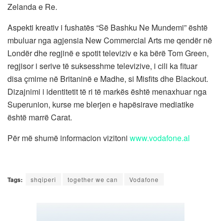
Zelanda e Re.
Aspekti kreativ i fushatës “Së Bashku Ne Mundemi” është
mbuluar nga agjensia New Commercial Arts me qendër në
Londër dhe regjinë e spotit televiziv e ka bërë Tom Green,
regjisor i serive të suksesshme televizive, i cili ka fituar
disa çmime në Britaninë e Madhe, si Misfits dhe Blackout.
Dizajnimi i identitetit të ri të markës është menaxhuar nga
Superunion, kurse me blerjen e hapësirave mediatike
është marrë Carat.
Për më shumë informacion vizitoni
www.vodafone.al
Tags:
shqiperi
together we can
Vodafone