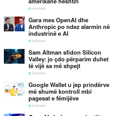
amerikanë heshtin
04/08/2026
Gara mes OpenAI dhe
Anthropic po ndez alarmin në
industrinë e AI
04/08/2026
Sam Altman sfidon Silicon
Valley: jo çdo përparim duhet
të vijë sa më shpejt
03/08/2026
Google Wallet u jep prindërve
më shumë kontroll mbi
pagesat e fëmijëve
07/08/2026