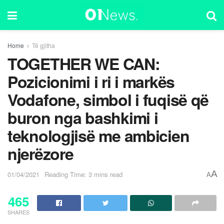
Home
Të gjitha
TOGETHER WE CAN:
Pozicionimi i ri i markës
Vodafone, simbol i fuqisë që
buron nga bashkimi i
teknologjisë me ambicien
njerëzore
A
01/04/2021
Reading Time: 3 mins read
A
465
SHARES