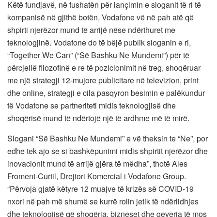
Këtë fundjavë, në fushatën për lançimin e sloganit të ri të
kompanisë në gjithë botën, Vodafone vë në pah atë që
shpirti njerëzor mund të arrijë nëse ndërthuret me
teknologjinë. Vodafone do të bëjë publik sloganin e ri,
“Together We Can” (“Së Bashku Ne Mundemi”) për të
përcjellë filozofinë e re të pozicionimit në treg, shoqëruar
me një strategji 12-mujore publicitare në televizion, print
dhe online, strategji e cila pasqyron besimin e palëkundur
të Vodafone se partneriteti midis teknologjisë dhe
shoqërisë mund të ndërtojë një të ardhme më të mirë.
Slogani “Së Bashku Ne Mundemi” e vë theksin te “Ne”, por
edhe tek ajo se si bashkëpunimi midis shpirtit njerëzor dhe
inovacionit mund të arrijë gjëra të mëdha”, thotë Ales
Froment-Curtil, Drejtori Komercial i Vodafone Group.
“Përvoja gjatë këtyre 12 muajve të krizës së COVID-19
nxori në pah më shumë se kurrë rolin jetik të ndërlidhjes
dhe teknologjisë që shoqëria, bizneset dhe qeveria të mos