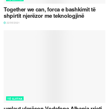
Together we can, forca e bashkimit të
shpirtit njerëzor me teknologjinë
22/05/2021
TË GJITHA
umlaut vlerëson Vodafone Albania rrjeti