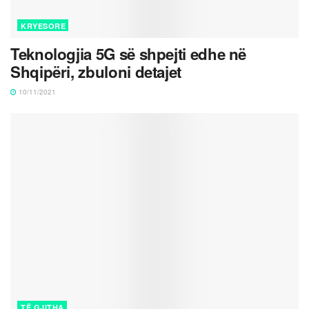
KRYESORE
Teknologjia 5G së shpejti edhe në
Shqipëri, zbuloni detajet
10/11/2021
TË GJITHA