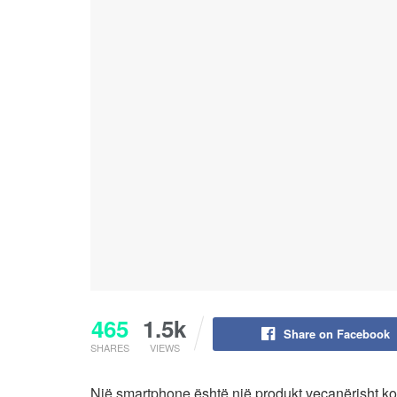
465
1.5k
Share on Facebook
SHARES
VIEWS
Një smartphone është një produkt veçanërisht ko