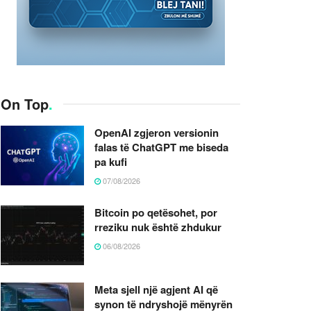
On Top
.
OpenAI zgjeron versionin
falas të ChatGPT me biseda
pa kufi
07/08/2026
Bitcoin po qetësohet, por
rreziku nuk është zhdukur
06/08/2026
Meta sjell një agjent AI që
synon të ndryshojë mënyrën