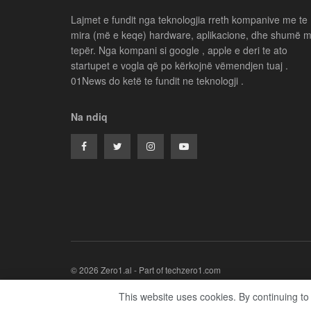
Lajmet e fundit nga teknologjia rreth kompanive me te
mira (më e keqe) hardware, aplikacione, dhe shumë 
tepër. Nga kompani si google , apple e deri te ato
startupet e vogla që po kërkojnë vëmendjen tuaj .
01News do ketë te fundit ne teknologji .
Na ndiq
© 2026 Zero1.al - Part of techzero1.com
This website uses cookies. By continuing to