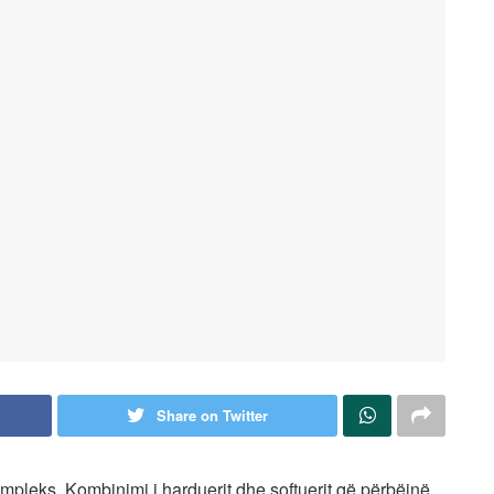
Share on Twitter
mpleks. Kombinimi i harduerit dhe softuerit që përbëjnë