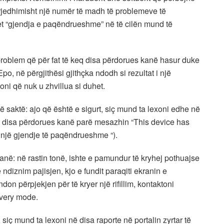
 rrjedhimisht një numër të madh të problemeve të
t “gjendja e paqëndrueshme” në të cilën mund të
ë problem që për fat të keq disa përdorues kanë hasur duke
po, në përgjithësi gjithçka ndodh si rezultat i një
ni që nuk u zhvillua si duhet.
të saktë: ajo që është e sigurt, siç mund ta lexoni edhe në
it disa përdorues kanë parë mesazhin “This device has
ë një gjendje të paqëndrueshme “).
në: në rastin tonë, ishte e pamundur të kryhej pothuajse
ndiznim pajisjen, kjo e fundit paraqiti ekranin e
ndon përpjekjen për të kryer një rifillim, kontaktoni
overy mode.
, siç mund ta lexoni në disa raporte në portalin zyrtar të