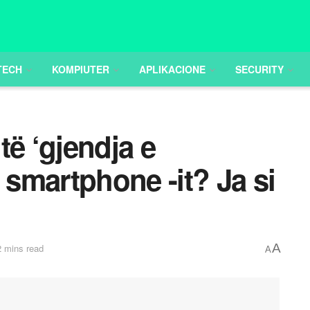
TECH
KOMPIUTER
APLIKACIONE
SECURITY
të ‘gjendja e
smartphone -it? Ja si
A
2 mins read
A