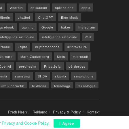
AI
Android
aplikacion
aplikacione
apple
Bitcoin
chatbot
ChatGPT
Elon Musk
facebook
gaming
Google
haker
Instagram
Inteligjenca artificiale
inteligjence artificiale
iOS
iPhone
kripto
kriptomonedha
kriptovaluta
Malware
Mark Zuckerberg
Meta
microsoft
OpenAI
perditesim
Privatësia
përdorues
rusia
samsung
SHBA
siguria
smartphone
sulm kibernetik
te dhena
teknologji
teknologjia
TikTok
twitter
vecori
Video
WhatsApp
x
youtube
Rreth Nesh
Reklamo
Privacy & Policy
Kontakt
r
Privacy and Cookie Policy
.
I Agree