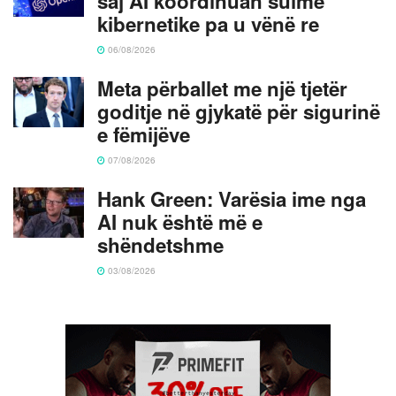
saj AI koordinuan sulme
kibernetike pa u vënë re
06/08/2026
Meta përballet me një tjetër
goditje në gjykatë për sigurinë
e fëmijëve
07/08/2026
Hank Green: Varësia ime nga
AI nuk është më e
shëndetshme
03/08/2026