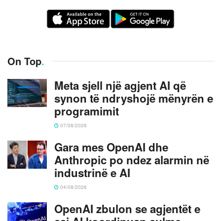
On Top
.
Meta sjell një agjent AI që
synon të ndryshojë mënyrën e
programimit
07/08/2026
Gara mes OpenAI dhe
Anthropic po ndez alarmin në
industrinë e AI
04/08/2026
OpenAI zbulon se agjentët e