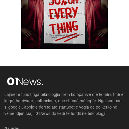
Lajmet e fundit nga teknologjia rreth kompanive me te mira (më e
keqe) hardware, aplikacione, dhe shumë më tepër. Nga kompani
si google , apple e deri te ato startupet e vogla që po kërkojnë
vëmendjen tuaj . 01News do ketë te fundit ne teknologji .
Na ndiq