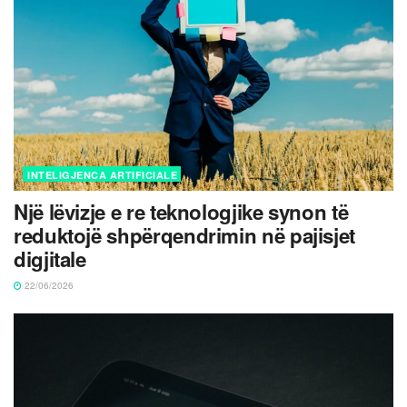
INTELIGJENCA ARTIFICIALE
Një lëvizje e re teknologjike synon të
reduktojë shpërqendrimin në pajisjet
digjitale
22/06/2026