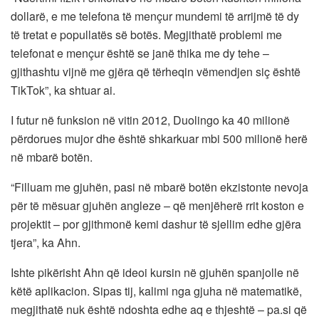
dollarë, e me telefona të mençur mundemi të arrijmë të dy
të tretat e popullatës së botës. Megjithatë problemi me
telefonat e mençur është se janë thika me dy tehe –
gjithashtu vijnë me gjëra që tërheqin vëmendjen siç është
TikTok”, ka shtuar ai.
I futur në funksion në vitin 2012, Duolingo ka 40 milionë
përdorues mujor dhe është shkarkuar mbi 500 milionë herë
në mbarë botën.
“Filluam me gjuhën, pasi në mbarë botën ekzistonte nevoja
për të mësuar gjuhën angleze – që menjëherë rrit koston e
projektit – por gjithmonë kemi dashur të sjellim edhe gjëra
tjera”, ka Ahn.
Ishte pikërisht Ahn që ideoi kursin në gjuhën spanjolle në
këtë aplikacion. Sipas tij, kalimi nga gjuha në matematikë,
megjithatë nuk është ndoshta edhe aq e thjeshtë – pa.si që