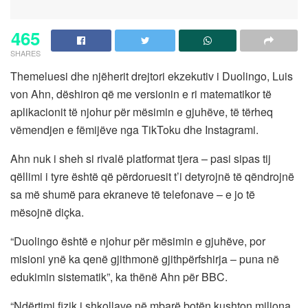
465
SHARES
Themeluesi dhe njëherit drejtori ekzekutiv i Duolingo, Luis
von Ahn, dëshiron që me versionin e ri matematikor të
aplikacionit të njohur për mësimin e gjuhëve, të tërheq
vëmendjen e fëmijëve nga TikToku dhe Instagrami.
Ahn nuk i sheh si rivalë platformat tjera – pasi sipas tij
qëllimi i tyre është që përdoruesit t’i detyrojnë të qëndrojnë
sa më shumë para ekraneve të telefonave – e jo të
mësojnë diçka.
“Duolingo është e njohur për mësimin e gjuhëve, por
misioni ynë ka qenë gjithmonë gjithpërfshirja – puna në
edukimin sistematik”, ka thënë Ahn për BBC.
“Ndërtimi fizik i shkollave në mbarë botën kushton miliona