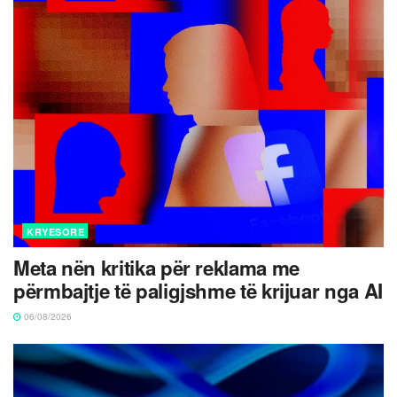
KRYESORE
Meta nën kritika për reklama me
përmbajtje të paligjshme të krijuar nga AI
06/08/2026