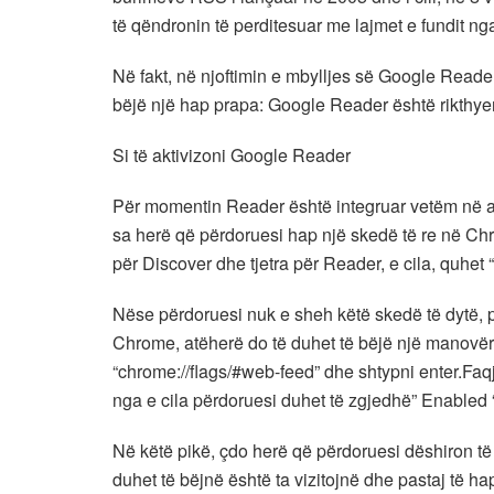
të qëndronin të perditesuar me lajmet e fundit ng
Në fakt, në njoftimin e mbylljes së Google Reader,
bëjë një hap prapa: Google Reader është rikthye
Si të aktivizoni Google Reader
Për momentin Reader është integruar vetëm në 
sa herë që përdoruesi hap një skedë të re në Chr
për Discover dhe tjetra për Reader, e cila, quhet 
Nëse përdoruesi nuk e sheh këtë skedë të dytë, por
Chrome, atëherë do të duhet të bëjë një manovër 
“chrome://flags/#web-feed” dhe shtypni enter.Fa
nga e cila përdoruesi duhet të zgjedhë” Enabled 
Në këtë pikë, çdo herë që përdoruesi dëshiron të 
duhet të bëjnë është ta vizitojnë dhe pastaj të 