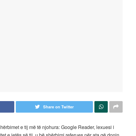
Share on Twitter
hërbimet e tij më të njohura: Google Reader, lexuesi i
et e jetës së tij, u bë shërbimi referues për ata që donin