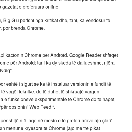
a gazetat e preferuara online.
 Big G u përfshi nga kritikat dhe, tani, ka vendosur të
r, por brenda Chrome.
aplikacionin Chrome për Android. Google Reader shfaqet
ome për Android: tani ka dy skeda të dallueshme, njëra
“Ndiq”.
 është i sigurt se ka të instaluar versionin e fundit të
të vogël teknike: do të duhet të shkruajë vargun
qja e funksioneve eksperimentale të Chrome do të hapet,
“për opsionin” Web Feed “.
përfshijë një faqe në mesin e të preferuarave,ajo çfarë
hapin menunë kryesore të Chrome (ajo me tre pikat