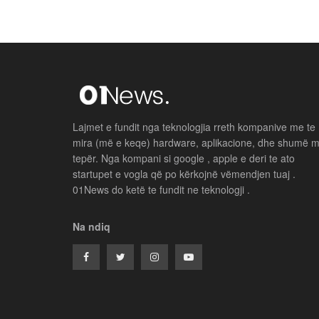
Lajmet e fundit nga teknologjia rreth kompanive me te
mira (më e keqe) hardware, aplikacione, dhe shumë 
tepër. Nga kompani si google , apple e deri te ato
startupet e vogla që po kërkojnë vëmendjen tuaj .
01News do ketë te fundit ne teknologji .
Na ndiq