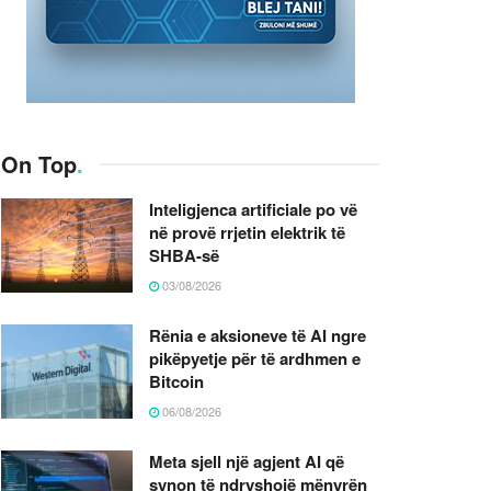
On Top
.
Inteligjenca artificiale po vë
në provë rrjetin elektrik të
SHBA-së
03/08/2026
Rënia e aksioneve të AI ngre
pikëpyetje për të ardhmen e
Bitcoin
06/08/2026
Meta sjell një agjent AI që
synon të ndryshojë mënyrën