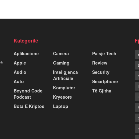
Kategoritë
F
Aplikacione
Camera
Paisje Tech
më
Apple
Gaming
Review
Audio
Inteligjenca
Security
Artificiale
Auto
Smartphone
Kompiuter
Beyond Code
Të Gjitha
Podcast
Kryesore
Bota E Kriptos
Laptop