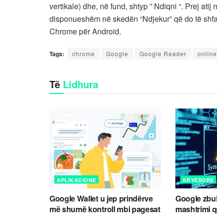
vertikale) dhe, në fund, shtyp ” Ndiqni “. Prej atij 
disponueshëm në skedën “Ndjekur” që do të shfaqe
Chrome për Android.
Tags:
chrome
Google
Google Reader
online
Të
Lidhura
APLIKACIONE
KRYESORE
Google Wallet u jep prindërve
Google zbul
më shumë kontroll mbi pagesat
mashtrimi 