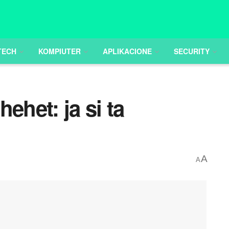
TECH
KOMPIUTER
APLIKACIONE
SECURITY
ehet: ja si ta
A
A