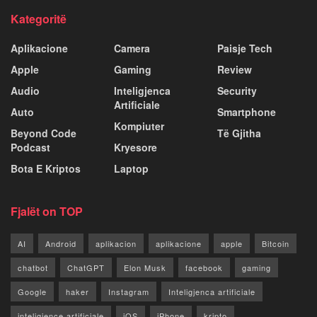
Kategoritë
Aplikacione
Camera
Paisje Tech
Apple
Gaming
Review
Audio
Inteligjenca
Security
Artificiale
Auto
Smartphone
Kompiuter
Beyond Code
Të Gjitha
Podcast
Kryesore
Bota E Kriptos
Laptop
Fjalët on TOP
AI
Android
aplikacion
aplikacione
apple
Bitcoin
chatbot
ChatGPT
Elon Musk
facebook
gaming
Google
haker
Instagram
Inteligjenca artificiale
inteligjence artificiale
iOS
iPhone
kripto