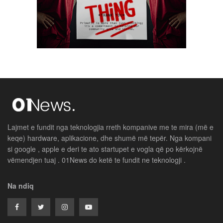
Lajmet e fundit nga teknologjia rreth kompanive me te mira (më e
keqe) hardware, aplikacione, dhe shumë më tepër. Nga kompani
si google , apple e deri te ato startupet e vogla që po kërkojnë
vëmendjen tuaj . 01News do ketë te fundit ne teknologji .
Na ndiq