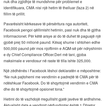
nuk dha zgjidhje të mundshme për problemet e
identifikuara, CMA nisi një hetim të thelluar (faza 2) në
fillim të prillit.
Pavarësisht kërkesave të përsëritura nga autoriteti,
Facebook pengoi qëllimisht hetimin, pasi nuk dha të gjitha
informacionet. Për këtë arsye ai do të duhet të paguajë një
gjobë prej 50 milionë paund. Kësaj shume i shtohen edhe
500,000 paund për mos njoftimin e AQM-së për ndryshimin
e dy Chief Compliance Officer.Deri më tani, gjoba
maksimale e vendosur në raste të tilla ishte 325,000.
Një zëdhënës i Facebook lëshoi ​​deklaratën e mëposhtme:
“Ne nuk pajtohemi me vendimin e padrejtë të CMA për të
ndëshkuar Facebook. Do të shqyrtojmë vendimin e CMA
dhe do të shqyrtojmë opsionet tona.”
Hetimi do të vazhdojë rregullisht gjatë javëve të ardhshme.
Aktualisht data e vendimit përfundimtar është 1 Dhjetor