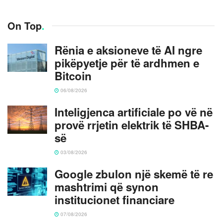
On Top
.
Rënia e aksioneve të AI ngre
pikëpyetje për të ardhmen e
Bitcoin
06/08/2026
Inteligjenca artificiale po vë në
provë rrjetin elektrik të SHBA-
së
03/08/2026
Google zbulon një skemë të re
mashtrimi që synon
institucionet financiare
07/08/2026