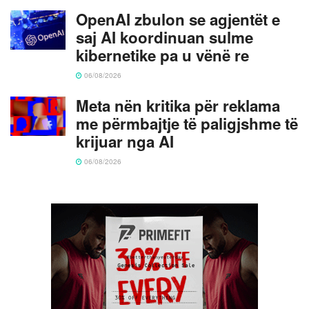
OpenAI zbulon se agjentët e
saj AI koordinuan sulme
kibernetike pa u vënë re
06/08/2026
Meta nën kritika për reklama
me përmbajtje të paligjshme të
krijuar nga AI
06/08/2026