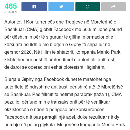
465
SHARES
Autoriteti i Konkurrencës dhe Tregjeve në Mbretërinë e
Bashkuar (CMA) gjobiti Facebook me 50.5 milionë paund
për dështimin për të siguruar të gjitha informacionet e
kërkuara në lidhje me blerjen e Giphy të shpallur në
qershor 2020. Në fillim të shtatorit, kompania Menlo Park
kishte hedhur poshtë pretendimet e autoritetit antitrust,
deklaroi se operacioni është plotësisht i ligjshëm.
Blerja e Giphy nga Facebook duhet të miratohet nga
autoritete të ndryshme antitrust, përfshirë atë të Mbretërisë
së Bashkuar. Pas fillimit të hetimit paraprak (faza 1), CMA
pezulloi përfundimin e transaksionit për të verifikuar
ekzistencën e ndonjë pengese për konkurrencën.
Facebook më pas paraqiti një apel, duke rezultuar në dy
humbje në po aq gjykata. Meqenëse kompania Menlo Park