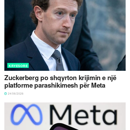
KRYESORE
Zuckerberg po shqyrton krijimin e një
platforme parashikimesh për Meta
24/06/2026