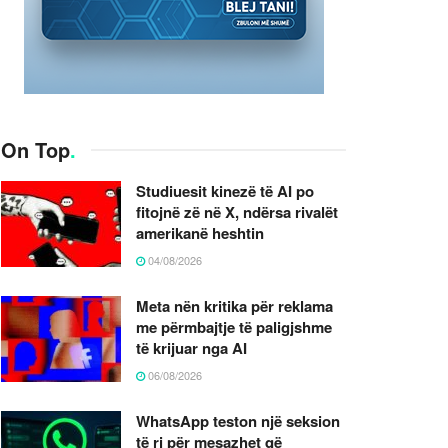
On Top
.
Studiuesit kinezë të AI po
fitojnë zë në X, ndërsa rivalët
amerikanë heshtin
04/08/2026
Meta nën kritika për reklama
me përmbajtje të paligjshme
të krijuar nga AI
06/08/2026
WhatsApp teston një seksion
të ri për mesazhet që