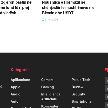
 zgjeron bastin në
Ngushtica e Hormuzit në
e fond të ri prej
shënjestër të mashtrimeve me
 dollarësh
Bitcoin dhe USDT
21/04/2026
Kategoritë
F
Aplikacione
Camera
Paisje Tech
më
Apple
Gaming
Review
Audio
Inteligjenca
Security
Artificiale
Auto
Smartphone
Kompiuter