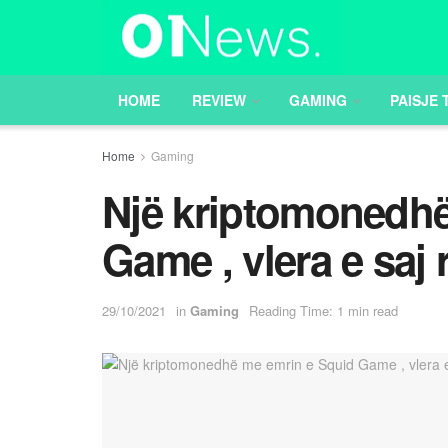
HOME
REVIEW
GAMING
PAISJE 
Home
Gaming
Një kriptomonedhë
Game , vlera e saj 
29/10/2021
in
Gaming
Reading Time: 1 min read