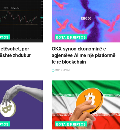
IPTOS
BOTA E KRIPTOS
qetësohet, por
OKX synon ekonominë e
 është zhdukur
agjentëve AI me një platformë
të re blockchain
30/06/2026
IPTOS
BOTA E KRIPTOS