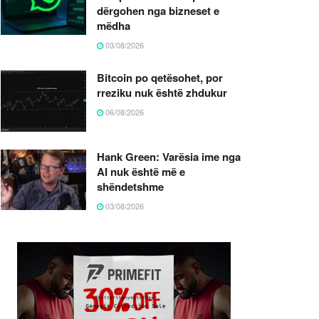
dërgohen nga bizneset e
mëdha
03/08/2026
Bitcoin po qetësohet, por
rreziku nuk është zhdukur
06/08/2026
Hank Green: Varësia ime nga
AI nuk është më e
shëndetshme
03/08/2026