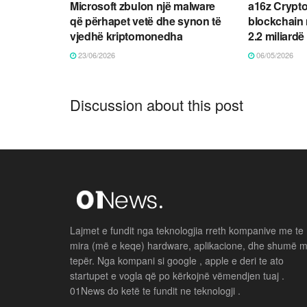
Microsoft zbulon një malware
a16z Crypto
që përhapet vetë dhe synon të
blockchain m
vjedhë kriptomonedha
2.2 miliardë
23/06/2026
06/05/2026
Discussion about this post
Lajmet e fundit nga teknologjia rreth kompanive me te
mira (më e keqe) hardware, aplikacione, dhe shumë 
tepër. Nga kompani si google , apple e deri te ato
startupet e vogla që po kërkojnë vëmendjen tuaj .
01News do ketë te fundit ne teknologji .