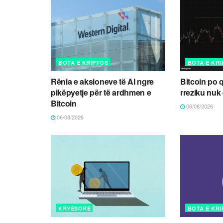
BOTA E KRIPTOS
BOTA E KR
Rënia e aksioneve të AI ngre
Bitcoin po 
pikëpyetje për të ardhmen e
rreziku nuk
Bitcoin
06/08/2026
06/08/2026
KRYESORE
BOTA E KR