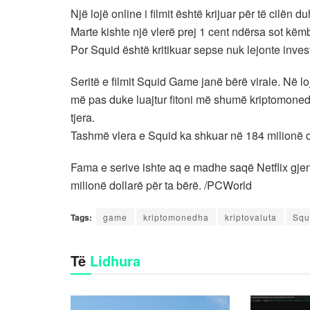
Një lojë online i filmit është krijuar për të cilën 
Marte kishte një vlerë prej 1 cent ndërsa sot këm
Por Squid është kritikuar sepse nuk lejonte invest
Seritë e filmit Squid Game janë bërë virale. Në l
më pas duke luajtur fitoni më shumë kriptomone
tjera.
Tashmë vlera e Squid ka shkuar në 184 milionë d
Fama e serive ishte aq e madhe saqë Netflix gje
milionë dollarë për ta bërë. /PCWorld
Tags:
game
kriptomonedha
kriptovaluta
Squ
Të
Lidhura