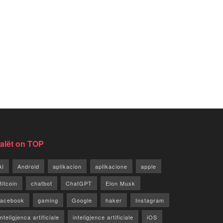
jalët on TOP
AI
Android
aplikacion
aplikacione
apple
Bitcoin
chatbot
ChatGPT
Elon Musk
facebook
gaming
Google
haker
Instagram
Inteligjenca artificiale
inteligjence artificiale
iOS