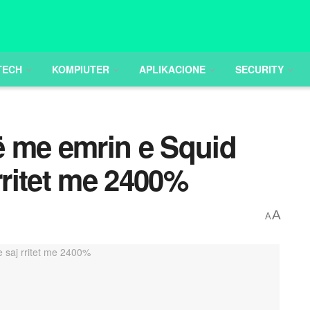
TECH
KOMPIUTER
APLIKACIONE
SECURITY
 me emrin e Squid
rritet me 2400%
A
A