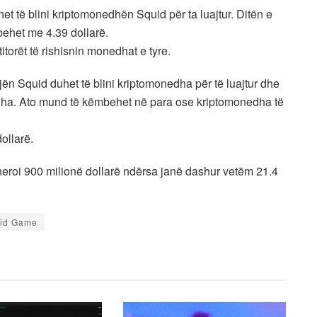
duhet të blini kriptomonedhën Squid për ta luajtur. Ditën e
behet me 4.39 dollarë.
itorët të rishisnin monedhat e tyre.
ojën Squid duhet të blini kriptomonedha për të luajtur dhe
dha. Ato mund të këmbehet në para ose kriptomonedha të
ollarë.
neroi 900 milionë dollarë ndërsa janë dashur vetëm 21.4
id Game