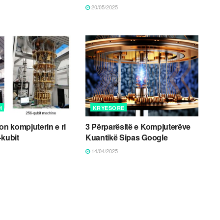
20/05/2025
H
KRYESORE
on kompjuterin e ri
3 Përparësitë e Kompjuterëve
-kubit
Kuantikë Sipas Google
14/04/2025