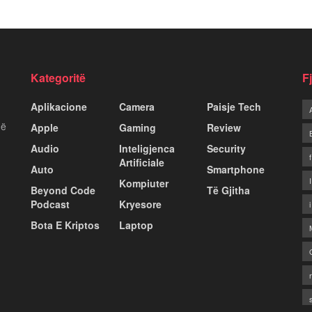
Kategoritë
F
Aplikacione
Camera
Paisje Tech
më
Apple
Gaming
Review
Audio
Inteligjenca
Security
Artificiale
Auto
Smartphone
Kompiuter
Beyond Code
Të Gjitha
Podcast
Kryesore
Bota E Kriptos
Laptop