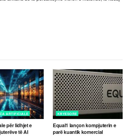
CA ARTIFICIALE
KRYESORE
le për lidhjet e
Equal1 lançon kompjuterin e
terëve të AI
parë kuantik komercial