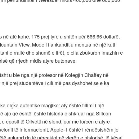
në atë kohë. 175 prej tyre u shitën për 666,66 dollarë,
Mountain View. Modeli i ankandit u montua në një kuti
 tani e rrallë dhe shumë e lirë), e cila zbukuron imazhin e
isë që rrjedh midis atyre butonave.
misht u ble nga një profesor në Kolegjin Chaffey në
jë prej studentëve i cili më pas dyshohet se e ka
ka diçka autentike magjike: aty është fillimi i një
ë ajo që është: është historia e shkruar nga Silicon
e eposit të Olivetti në sfond, por me forcën e atyre
cionit të informacionit. Apple-1 është i rëndësishëm jo
këtë ankand do të përcaktojmë vlerën e historisë, të kësaj