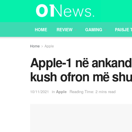
HOME
REVIEW
GAMING
PAISJE 
Home
Apple
Apple-1 në ankand:
kush ofron më sh
10/11/2021
in
Apple
Reading Time: 2 mins read