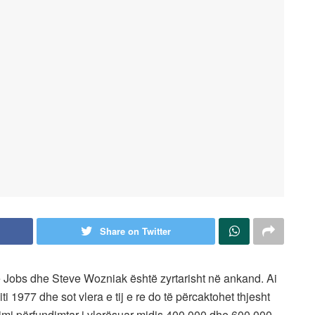
Share on Twitter
 Jobs dhe Steve Wozniak është zyrtarisht në ankand. Ai
i 1977 dhe sot vlera e tij e re do të përcaktohet thjesht
mimi përfundimtar i vlerësuar midis 400,000 dhe 600,000