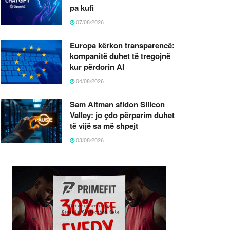
pa kufi
07/08/2026
Europa kërkon transparencë:
kompanitë duhet të tregojnë
kur përdorin AI
04/08/2026
Sam Altman sfidon Silicon
Valley: jo çdo përparim duhet
të vijë sa më shpejt
03/08/2026