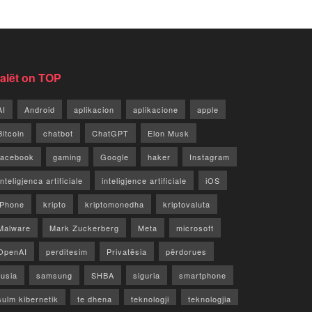
jalët on TOP
AI
Android
aplikacion
aplikacione
apple
Bitcoin
chatbot
ChatGPT
Elon Musk
facebook
gaming
Google
haker
Instagram
Inteligjenca artificiale
inteligjence artificiale
iOS
iPhone
kripto
kriptomonedha
kriptovaluta
Malware
Mark Zuckerberg
Meta
microsoft
OpenAI
perditesim
Privatësia
përdorues
rusia
samsung
SHBA
siguria
smartphone
sulm kibernetik
te dhena
teknologji
teknologjia