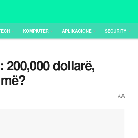
TECH
KOMPIUTER
APLIKACIONE
SECURITY
 200,000 dollarë,
umë?
A
A