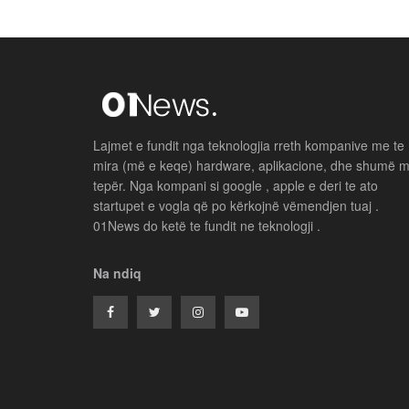
Lajmet e fundit nga teknologjia rreth kompanive me te
mira (më e keqe) hardware, aplikacione, dhe shumë 
tepër. Nga kompani si google , apple e deri te ato
startupet e vogla që po kërkojnë vëmendjen tuaj .
01News do ketë te fundit ne teknologji .
Na ndiq