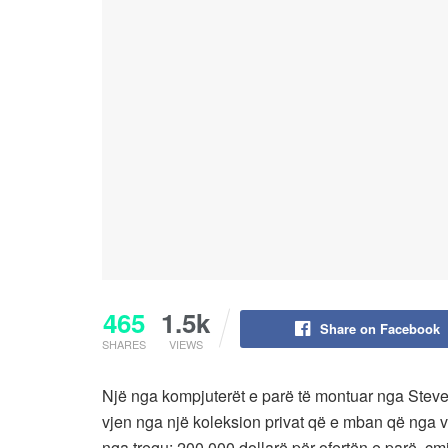
465
1.5k
Share on Facebook
SHARES
VIEWS
Një nga kompjuterët e parë të montuar nga Steve
vjen nga një koleksion privat që e mban që nga vit
nga tregu: 200,000 dollarë për ofertën e parë, ç