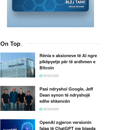
On Top
.
Rënia e aksioneve të AI ngre
pikëpyetje për të ardhmen e
Bitcoin
06/08/2026
Pasi ndryshoi Google, Jeff
Dean synon të ndryshojë
edhe shkencën
06/08/2026
OpenAI zgjeron versionin
falas të ChatGPT me biseda