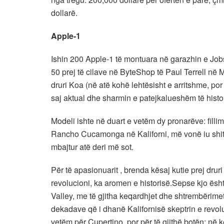
dollarë.
Apple-1
Ishin 200 Apple-1 të montuara në garazhin e Jobs 
50 prej të cilave në ByteShop të Paul Terrell në 
druri Koa (në atë kohë lehtësisht e arritshme, por
saj aktual dhe sharmin e patejkalueshëm të histor
Modeli ishte në duart e vetëm dy pronarëve: filli
Rancho Cucamonga në Kaliforni, më vonë iu shit n
mbajtur atë deri më sot.
Për të apasionuarit , brenda kësaj kutie prej druri 
revolucioni, ka aromen e historisë.Sepse kjo ësht
Valley, me të gjitha keqardhjet dhe shtrembërimet 
dekadave që i dhanë Kalifornisë skeptrin e revolu
vetëm për Cupertino, por për të gjithë botën: në 