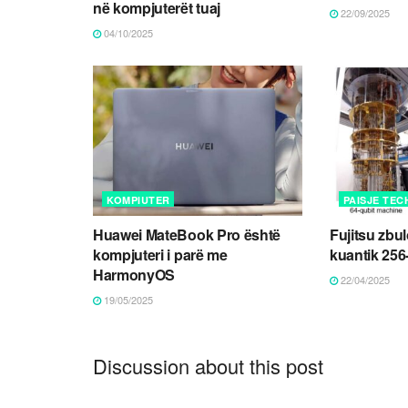
në kompjuterët tuaj
22/09/2025
04/10/2025
KOMPIUTER
PAISJE TEC
Huawei MateBook Pro është
Fujitsu zbul
kompjuteri i parë me
kuantik 256
HarmonyOS
22/04/2025
19/05/2025
Discussion about this post