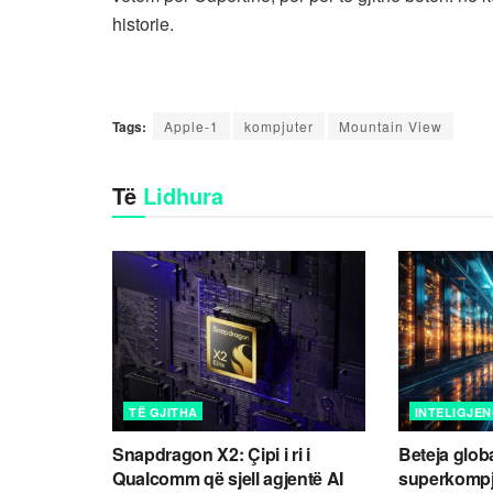
historie.
Tags:
Apple-1
kompjuter
Mountain View
Të
Lidhura
TË GJITHA
INTELIGJEN
Snapdragon X2: Çipi i ri i
Beteja globa
Qualcomm që sjell agjentë AI
superkompju