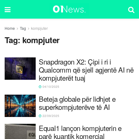
Home
Tag
kompjuter
Tag:
kompjuter
Snapdragon X2: Çipi i ri i
Qualcomm që sjell agjentë AI në
kompjuterët tuaj
04/10/2025
Beteja globale për lidhjet e
superkompjuterëve të AI
22/09/2025
Equal1 lançon kompjuterin e
parë kuantik komercial