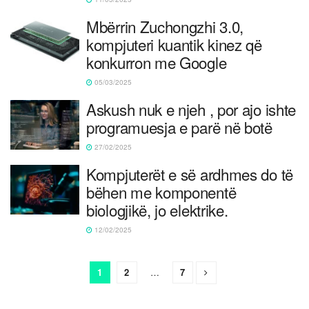
Mbërrin Zuchongzhi 3.0,
kompjuteri kuantik kinez që
konkurron me Google
05/03/2025
Askush nuk e njeh , por ajo ishte
programuesja e parë në botë
27/02/2025
Kompjuterët e së ardhmes do të
bëhen me komponentë
biologjikë, jo elektrike.
12/02/2025
1
2
…
7