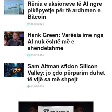
Rënia e aksioneve të AI ngre
pikëpyetje për të ardhmen e
Bitcoin
06/08/2026
Hank Green: Varësia ime nga
AI nuk është më e
shëndetshme
03/08/2026
Sam Altman sfidon Silicon
Valley: jo çdo përparim duhet
të vijë sa më shpejt
03/08/2026