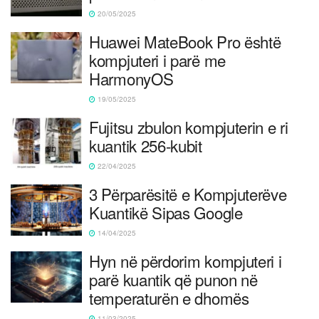
20/05/2025
Huawei MateBook Pro është
kompjuteri i parë me
HarmonyOS
19/05/2025
Fujitsu zbulon kompjuterin e ri
kuantik 256-kubit
22/04/2025
3 Përparësitë e Kompjuterëve
Kuantikë Sipas Google
14/04/2025
Hyn në përdorim kompjuteri i
parë kuantik që punon në
temperaturën e dhomës
11/03/2025