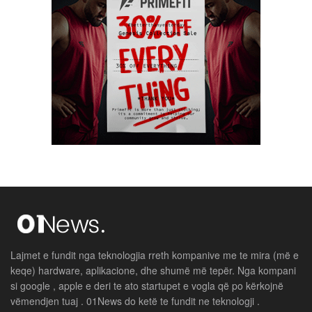
Lajmet e fundit nga teknologjia rreth kompanive me te mira (më e
keqe) hardware, aplikacione, dhe shumë më tepër. Nga kompani
si google , apple e deri te ato startupet e vogla që po kërkojnë
vëmendjen tuaj . 01News do ketë te fundit ne teknologji .