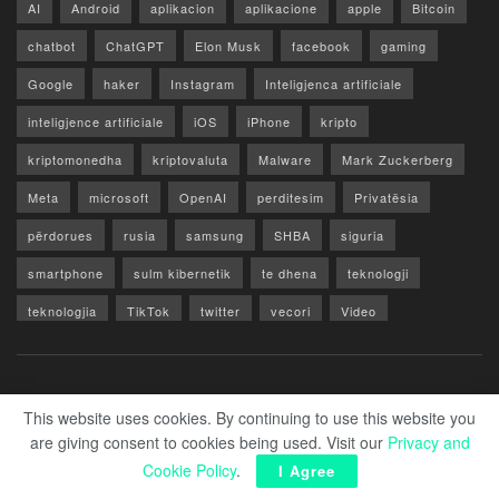
AI
Android
aplikacion
aplikacione
apple
Bitcoin
chatbot
ChatGPT
Elon Musk
facebook
gaming
Google
haker
Instagram
Inteligjenca artificiale
inteligjence artificiale
iOS
iPhone
kripto
kriptomonedha
kriptovaluta
Malware
Mark Zuckerberg
Meta
microsoft
OpenAI
perditesim
Privatësia
përdorues
rusia
samsung
SHBA
siguria
smartphone
sulm kibernetik
te dhena
teknologji
teknologjia
TikTok
twitter
vecori
Video
WhatsApp
x
youtube
Rreth Nesh
Reklamo
Privacy & Policy
Kontakt
This website uses cookies. By continuing to use this website you
are giving consent to cookies being used. Visit our
Privacy and
© 2026 Zero1.al - Part of techzero1.com
Cookie Policy
.
I Agree