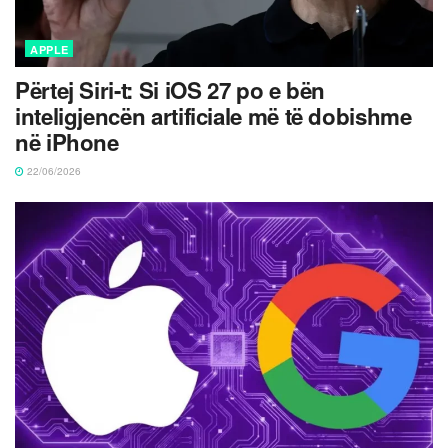
APPLE
Përtej Siri-t: Si iOS 27 po e bën
inteligjencën artificiale më të dobishme
në iPhone
22/06/2026