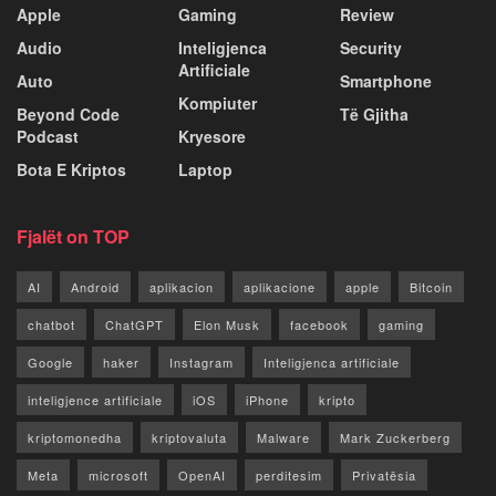
Apple
Gaming
Review
Audio
Inteligjenca
Security
Artificiale
Auto
Smartphone
Kompiuter
Beyond Code
Të Gjitha
Podcast
Kryesore
Bota E Kriptos
Laptop
Fjalët on TOP
AI
Android
aplikacion
aplikacione
apple
Bitcoin
chatbot
ChatGPT
Elon Musk
facebook
gaming
Google
haker
Instagram
Inteligjenca artificiale
inteligjence artificiale
iOS
iPhone
kripto
kriptomonedha
kriptovaluta
Malware
Mark Zuckerberg
Meta
microsoft
OpenAI
perditesim
Privatësia