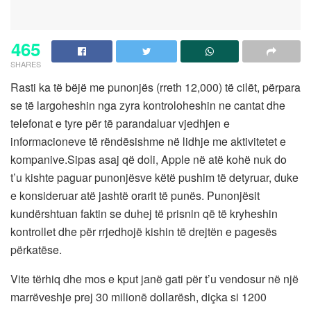
465
SHARES
Rasti ka të bëjë me punonjës (rreth 12,000) të cilët, përpara
se të largoheshin nga zyra kontroloheshin ne cantat dhe
telefonat e tyre për të parandaluar vjedhjen e
informacioneve të rëndësishme në lidhje me aktivitetet e
kompanive.Sipas asaj që doli, Apple në atë kohë nuk do
t’u kishte paguar punonjësve këtë pushim të detyruar, duke
e konsideruar atë jashtë orarit të punës. Punonjësit
kundërshtuan faktin se duhej të prisnin që të kryheshin
kontrollet dhe për rrjedhojë kishin të drejtën e pagesës
përkatëse.
Vite tërhiq dhe mos e kput janë gati për t’u vendosur në një
marrëveshje prej 30 milionë dollarësh, diçka si 1200