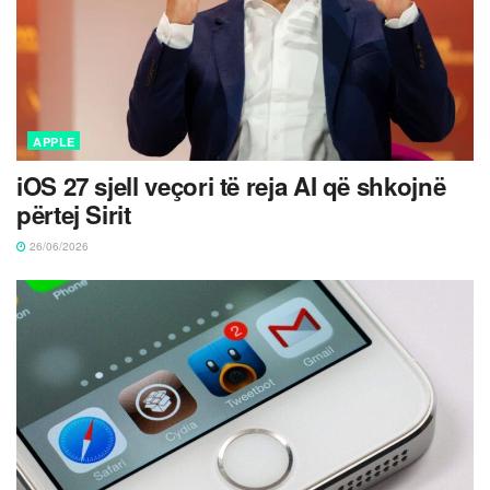
APPLE
iOS 27 sjell veçori të reja AI që shkojnë
përtej Sirit
26/06/2026