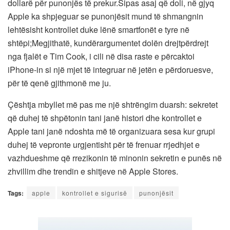
dollarë për punonjës të prekur.Sipas asaj që doli, në gjyq
Apple ka shpjeguar se punonjësit mund të shmangnin
lehtësisht kontrollet duke lënë smartfonët e tyre në
shtëpi;Megjithatë, kundërargumentet dolën drejtpërdrejt
nga fjalët e Tim Cook, i cili në disa raste e përcaktoi
iPhone-in si një mjet të integruar në jetën e përdoruesve,
për të qenë gjithmonë me ju.
Çështja mbyllet më pas me një shtrëngim duarsh: sekretet
që duhej të shpëtonin tani janë histori dhe kontrollet e
Apple tani janë ndoshta më të organizuara sesa kur grupi
duhej të vepronte urgjentisht për të frenuar rrjedhjet e
vazhdueshme që rrezikonin të minonin sekretin e punës në
zhvillim dhe trendin e shitjeve në Apple Stores.
Tags:
apple
kontrollet e sigurisë
punonjësit