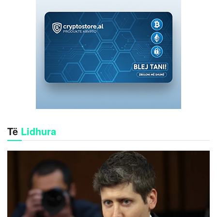
Të
Lidhura