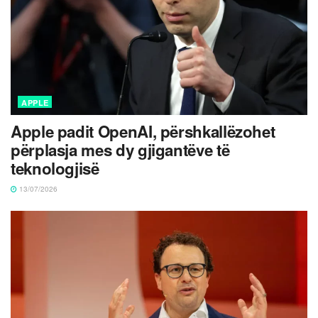
APPLE
Apple padit OpenAI, përshkallëzohet
përplasja mes dy gjigantëve të
teknologjisë
13/07/2026