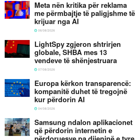
Meta nën kritika për reklama
me përmbajtje të paligjshme të
krijuar nga AI
06/08/2026
LightSpy zgjeron shtrirjen
globale, SHBA mes 13
vendeve të shënjestruara
07/08/2026
Europa kërkon transparencë:
kompanitë duhet të tregojnë
kur përdorin AI
04/08/2026
Samsung ndalon aplikacionet
që përdorin internetin e
përdoruesve pa dijeninë e tyre