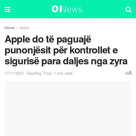
Home
Apple
Apple do të paguajë
punonjësit për kontrollet e
sigurisë para daljes nga zyra
A
17/11/2021
Reading Time: 1 min read
A