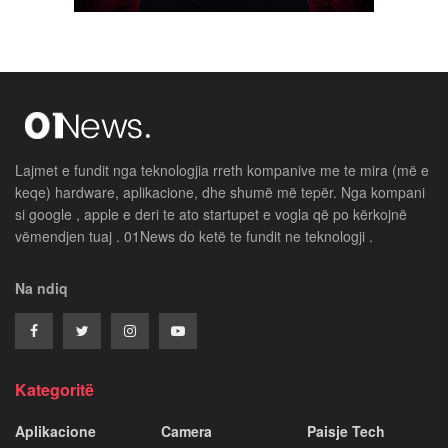
Lajmet e fundit nga teknologjia rreth kompanive me te mira (më e
keqe) hardware, aplikacione, dhe shumë më tepër. Nga kompani
si google , apple e deri te ato startupet e vogla që po kërkojnë
vëmendjen tuaj . 01News do ketë te fundit ne teknologji .
Na ndiq
Kategoritë
Aplikacione
Camera
Paisje Tech