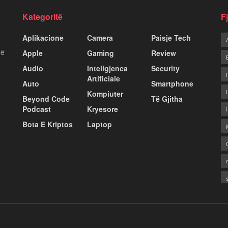
Kategoritë
F
Aplikacione
Camera
Paisje Tech
më
Apple
Gaming
Review
Audio
Inteligjenca
Security
Artificiale
Auto
Smartphone
Kompiuter
Beyond Code
Të Gjitha
Podcast
Kryesore
Bota E Kriptos
Laptop