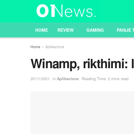
HOME
REVIEW
GAMING
PAISJE 
Home
Aplikacione
Winamp, rikthimi: lo
20/11/2021
in
Aplikacione
Reading Time: 2 mins read