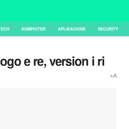
TECH
KOMPIUTER
APLIKACIONE
SECURITY
go e re, version i ri
A
A