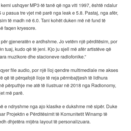
 i kemi ushqyer MP3-të tanë që nga viti 1997, është ndalur
5 u pasua tre vjet më parë nga leak e 5.8. Pastaj, nga afër,
tësim të madh në 6.0. Tani kohët duken më në fund të
në faqen kryesore.
ër gjeneratën e ardhshme. Jo vetëm një përditësim, por
n tuaj, kudo që të jeni. Kjo ju sjell më afër artistëve që
uara muzikore dhe stacioneve radiofonike.”
shqyer file audio, por një lloj qendre multimediale me akses
 që të përqafojë lloje të reja përmbajtjesh të lidhura
 në përputhje me atë të ilustruar në 2018 nga Radionomy,
jet më parë.
humë e ndryshme nga ajo klasike e dukshme më sipër. Duke
ar Projektin e Përditësimit të Komunitetit Winamp të
dh dhjetëra mijëra layout të personalizuara.