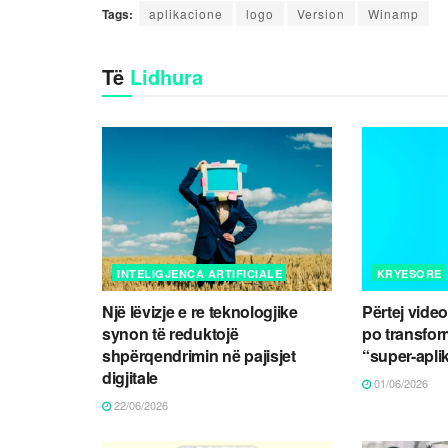
Tags:
aplikacione
logo
Version
Winamp
Të
Lidhura
INTELIGJENCA ARTIFICIALE
KRYESORE
Një lëvizje e re teknologjike
Përtej video
synon të reduktojë
po transfor
shpërqendrimin në pajisjet
“super-apli
digjitale
01/06/2026
22/06/2026