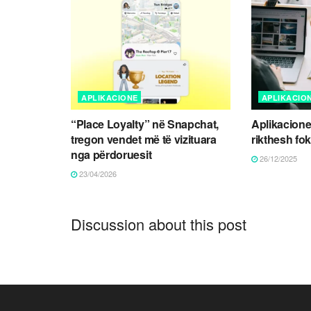
APLIKACIONE
APLIKACIO
“Place Loyalty” në Snapchat,
Aplikacione
tregon vendet më të vizituara
rikthesh fok
nga përdoruesit
26/12/2025
23/04/2026
Discussion about this post