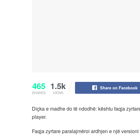
465
1.5k
Share on Facebook
SHARES
VIEWS
Diçka e madhe do të ndodhë: kështu faqja zyrtar
player.
Faqja zyrtare paralajmëroi ardhjen e një versioni t