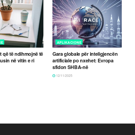
NE
APLIKACIONE
t që të ndihmojnë të
Gara globale për inteligjencën
usin në vitin e ri
artificiale po nxehet: Evropa
sfidon SHBA-në
12/11/2025