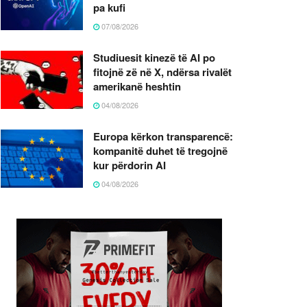
pa kufi
07/08/2026
Studiuesit kinezë të AI po
fitojnë zë në X, ndërsa rivalët
amerikanë heshtin
04/08/2026
Europa kërkon transparencë:
kompanitë duhet të tregojnë
kur përdorin AI
04/08/2026