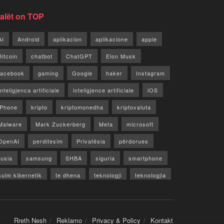
jalët on TOP
AI
Android
aplikacion
aplikacione
apple
Bitcoin
chatbot
ChatGPT
Elon Musk
facebook
gaming
Google
haker
Instagram
Inteligjenca artificiale
inteligjence artificiale
iOS
iPhone
kripto
kriptomonedha
kriptovaluta
Malware
Mark Zuckerberg
Meta
microsoft
OpenAI
perditesim
Privatësia
përdorues
rusia
samsung
SHBA
siguria
smartphone
sulm kibernetik
te dhena
teknologji
teknologjia
TikTok
twitter
vecori
Video
WhatsApp
x
youtube
Rreth Nesh
Reklamo
Privacy & Policy
Kontakt