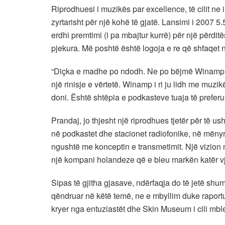
Riprodhuesi i muzikës par excellence, të cilit ne
zyrtarisht për një kohë të gjatë. Lansimi i 2007 5.
erdhi premtimi (i pa mbajtur kurrë) për një përdi
pjekura. Më poshtë është logoja e re që shfaqet 
“Diçka e madhe po ndodh. Ne po bëjmë Winamp p
një rinisje e vërtetë. Winamp i ri ju lidh me muzikë
doni. Është shtëpia e podkasteve tuaja të prefer
Prandaj, jo thjesht një riprodhues tjetër për të u
në podkastet dhe stacionet radiofonike, në mënyrë
ngushtë me konceptin e transmetimit. Një vizion
një kompani holandeze që e bleu markën katër v
Sipas të gjitha gjasave, ndërfaqja do të jetë s
qëndruar në këtë temë, ne e mbyllim duke raportu
kryer nga entuziastët dhe Skin Museum i cili mble