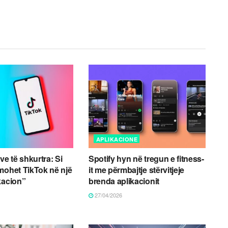
APLIKACIONE
ve të shkurtra: Si
Spotify hyn në tregun e fitness-
mohet TikTok në një
it me përmbajtje stërvitjeje
kacion”
brenda aplikacionit
27/04/2026