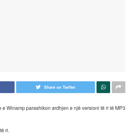
Share on Twitter
e e Winamp parashikon ardhjen e një versioni të ri të MP3
ë ri.