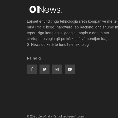
Lajmet e fundit nga teknologjia rreth kompanive me te
mira (më e keqe) hardware, aplikacione, dhe shumë 
tepër. Nga kompani si google , apple e deri te ato
startupet e vogla që po kërkojnë vëmendjen tuaj .
01News do ketë te fundit ne teknologji .
Na ndiq
© 2026 Zero1.al - Part of techzero1.com