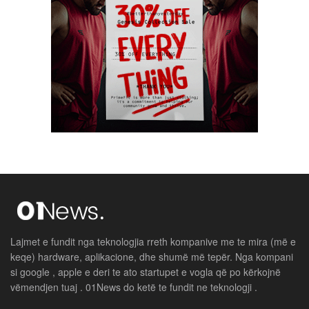
Lajmet e fundit nga teknologjia rreth kompanive me te mira (më e
keqe) hardware, aplikacione, dhe shumë më tepër. Nga kompani
si google , apple e deri te ato startupet e vogla që po kërkojnë
vëmendjen tuaj . 01News do ketë te fundit ne teknologji .