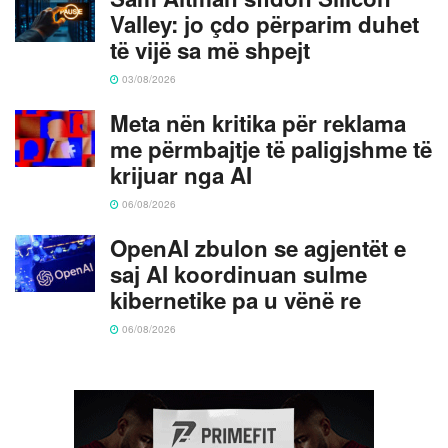
Valley: jo çdo përparim duhet
të vijë sa më shpejt
03/08/2026
Meta nën kritika për reklama
me përmbajtje të paligjshme të
krijuar nga AI
06/08/2026
OpenAI zbulon se agjentët e
saj AI koordinuan sulme
kibernetike pa u vënë re
06/08/2026