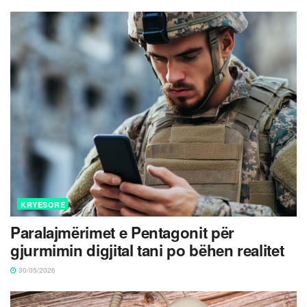
KRYESORE
Paralajmërimet e Pentagonit për
gjurmimin digjital tani po bëhen realitet
30/05/2026