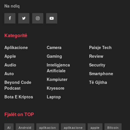
Na ndiq
Kategoritë
Aplikacione
Camera
Paisje Tech
Apple
Gaming
Review
Audio
Inteligjenca
Security
Artificiale
Auto
Smartphone
Kompiuter
Beyond Code
Të Gjitha
Podcast
Kryesore
Bota E Kriptos
Laptop
Fjalët on TOP
AI
Android
aplikacion
aplikacione
apple
Bitcoin