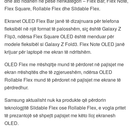
dhe ato ndahen në pesë nënkategori – Flex Bar, Flex Note,
Flex Square, Rollable Flex dhe Slidable Flex.
Ekranet OLED Flex Bar janë të dizajnuara për telefona
fleksibël në një format të palosshëm, siç është Galaxy Z
Flip3, ndërsa Flex Square OLED është menduar për
modele fleksibël si Galaxy Z Fold3. Flex Note OLED janë
krijuar për laptopë me ekran të ndritshëm.
OLED Flex me rrëshqitje mund të përdoret në pajisjet me
ekran rrëshqitës dhe të zgjerueshëm, ndërsa OLED
Rollable Flex mund të përdoret në pajisjet me ekrane të
përdredhur.
Samsung aktualisht nuk ka produkte që përdorin
teknologjitë Slidable Flex ose Rollable Flex, e vogla pritet
të prezantojë së shpejti pajisjet me këto lloj ekranesh
OLED.