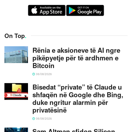
On Top
.
Rënia e aksioneve të AI ngre
pikëpyetje për të ardhmen e
Bitcoin
06/08/2026
Bisedat “private” të Claude u
shfaqën në Google dhe Bing,
duke ngritur alarmin për
privatësinë
06/08/2026
Sam Altman sfidon Silicon