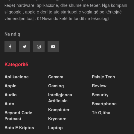
keqe) hardware, aplikacione, dhe shumë më tepër. Nga kompani
si google , apple e deri te ato startupet e vogla që po kërkojnë
vëmendjen tuaj . 01News do ketë te fundit ne teknologji .
Na ndiq
Kategoritë
Aplikacione
Camera
Paisje Tech
Apple
Gaming
Review
Audio
Inteligjenca
Security
Artificiale
Auto
Smartphone
Kompiuter
Beyond Code
Të Gjitha
Podcast
Kryesore
Bota E Kriptos
Laptop