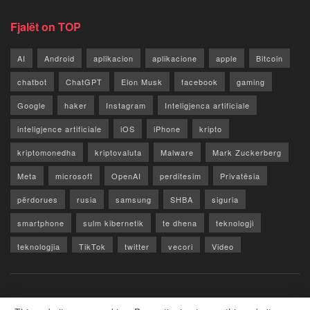
Fjalët on TOP
AI
Android
aplikacion
aplikacione
apple
Bitcoin
chatbot
ChatGPT
Elon Musk
facebook
gaming
Google
haker
Instagram
Inteligjenca artificiale
inteligjence artificiale
iOS
iPhone
kripto
kriptomonedha
kriptovaluta
Malware
Mark Zuckerberg
Meta
microsoft
OpenAI
perditesim
Privatësia
përdorues
rusia
samsung
SHBA
siguria
smartphone
sulm kibernetik
te dhena
teknologji
teknologjia
TikTok
twitter
vecori
Video
WhatsApp
x
youtube
Rreth Nesh
Reklamo
Privacy & Policy
Kontakt