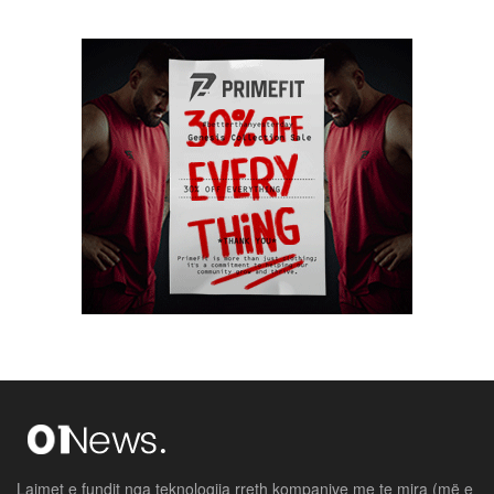
Lajmet e fundit nga teknologjia rreth kompanive me te mira (më e