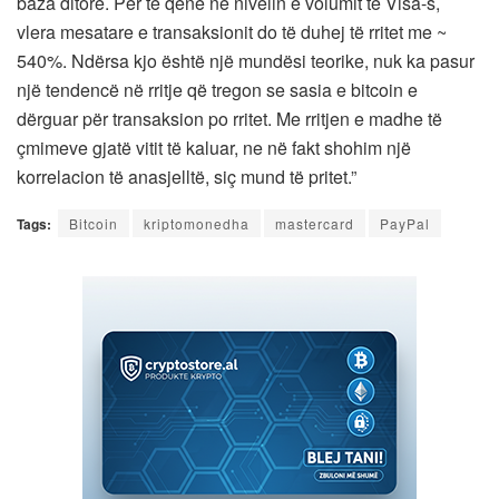
baza ditore. Për të qenë në nivelin e volumit të Visa-s,
vlera mesatare e transaksionit do të duhej të rritet me ~
540%. Ndërsa kjo është një mundësi teorike, nuk ka pasur
një tendencë në rritje që tregon se sasia e bitcoin e
dërguar për transaksion po rritet. Me rritjen e madhe të
çmimeve gjatë vitit të kaluar, ne në fakt shohim një
korrelacion të anasjelltë, siç mund të pritet.”
Tags:
Bitcoin
kriptomonedha
mastercard
PayPal