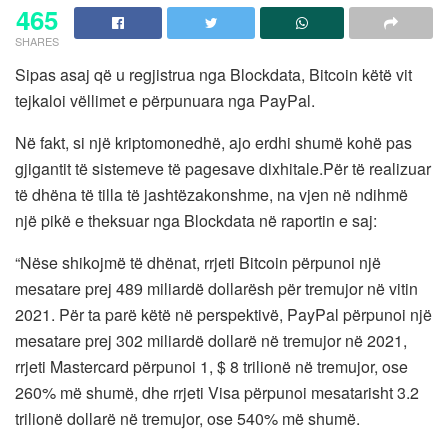
465
SHARES
Sipas asaj që u regjistrua nga Blockdata, Bitcoin këtë vit
tejkaloi vëllimet e përpunuara nga PayPal.
Në fakt, si një kriptomonedhë, ajo erdhi shumë kohë pas
gjigantit të sistemeve të pagesave dixhitale.Për të realizuar
të dhëna të tilla të jashtëzakonshme, na vjen në ndihmë
një pikë e theksuar nga Blockdata në raportin e saj:
“Nëse shikojmë të dhënat, rrjeti Bitcoin përpunoi një
mesatare prej 489 miliardë dollarësh për tremujor në vitin
2021. Për ta parë këtë në perspektivë, PayPal përpunoi një
mesatare prej 302 miliardë dollarë në tremujor në 2021,
rrjeti Mastercard përpunoi 1, $ 8 trilionë në tremujor, ose
260% më shumë, dhe rrjeti Visa përpunoi mesatarisht 3.2
trilionë dollarë në tremujor, ose 540% më shumë.