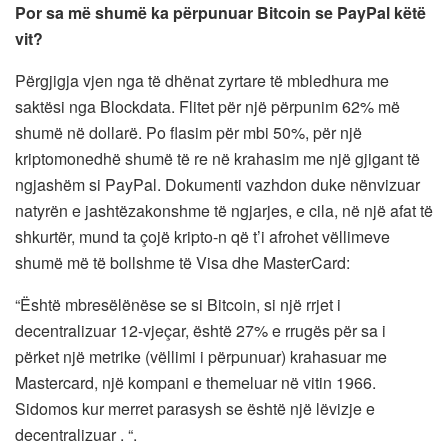
Por sa më shumë ka përpunuar Bitcoin se PayPal këtë
vit?
Përgjigja vjen nga të dhënat zyrtare të mbledhura me
saktësi nga Blockdata. Flitet për një përpunim 62% më
shumë në dollarë. Po flasim për mbi 50%, për një
kriptomonedhë shumë të re në krahasim me një gjigant të
ngjashëm si PayPal. Dokumenti vazhdon duke nënvizuar
natyrën e jashtëzakonshme të ngjarjes, e cila, në një afat të
shkurtër, mund ta çojë kripto-n që t’i afrohet vëllimeve
shumë më të bollshme të Visa dhe MasterCard:
“Është mbresëlënëse se si Bitcoin, si një rrjet i
decentralizuar 12-vjeçar, është 27% e rrugës për sa i
përket një metrike (vëllimi i përpunuar) krahasuar me
Mastercard, një kompani e themeluar në vitin 1966.
Sidomos kur merret parasysh se është një lëvizje e
decentralizuar . “.