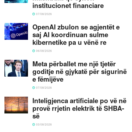
institucionet financiare
07/08/2026
OpenAI zbulon se agjentët e
saj AI koordinuan sulme
kibernetike pa u vënë re
06/08/2026
Meta përballet me një tjetër
goditje në gjykatë për sigurinë
e fëmijëve
07/08/2026
Inteligjenca artificiale po vë në
provë rrjetin elektrik të SHBA-
së
03/08/2026