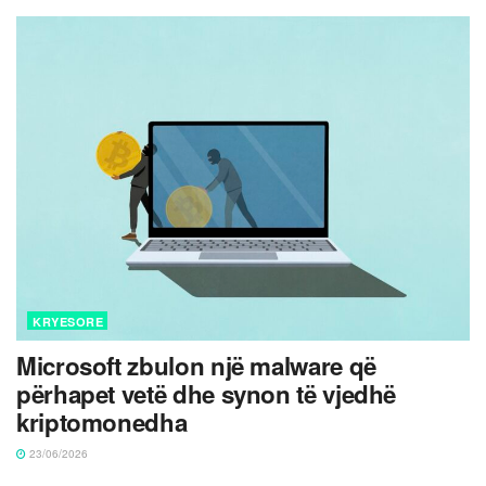
KRYESORE
Microsoft zbulon një malware që
përhapet vetë dhe synon të vjedhë
kriptomonedha
23/06/2026