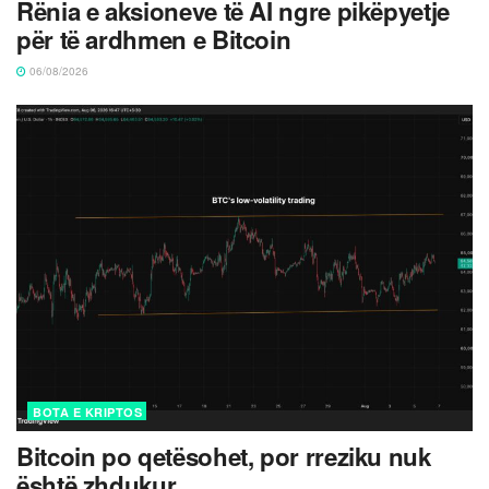
Rënia e aksioneve të AI ngre pikëpyetje
për të ardhmen e Bitcoin
06/08/2026
BOTA E KRIPTOS
Bitcoin po qetësohet, por rreziku nuk
është zhdukur