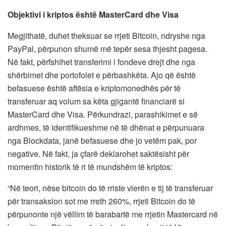
Objektivi i kriptos është MasterCard dhe Visa
Megjithatë, duhet theksuar se rrjeti Bitcoin, ndryshe nga
PayPal, përpunon shumë më tepër sesa thjesht pagesa.
Në fakt, përfshihet transferimi i fondeve drejt dhe nga
shërbimet dhe portofolet e përbashkëta. Ajo që është
befasuese është aftësia e kriptomonedhës për të
transferuar aq volum sa këta gjigantë financiarë si
MasterCard dhe Visa. Përkundrazi, parashikimet e së
ardhmes, të identifikueshme në të dhënat e përpunuara
nga Blockdata, janë befasuese dhe jo vetëm pak, por
negative. Në fakt, ja çfarë deklarohet saktësisht për
momentin historik të ri të mundshëm të kriptos:
“Në teori, nëse bitcoin do të rriste vlerën e tij të transferuar
për transaksion sot me rreth 260%, rrjeti Bitcoin do të
përpunonte një vëllim të barabartë me rrjetin Mastercard në