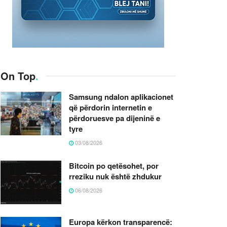
On Top
.
Samsung ndalon aplikacionet
që përdorin internetin e
përdoruesve pa dijeninë e
tyre
03/08/2026
Bitcoin po qetësohet, por
rreziku nuk është zhdukur
06/08/2026
Europa kërkon transparencë: