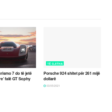
TË GJITHA
rismo 7 do të jetë
Porsche 924 shitet për 261 mijë
re’ falë GT Sophy
dollarë
03/05/2021