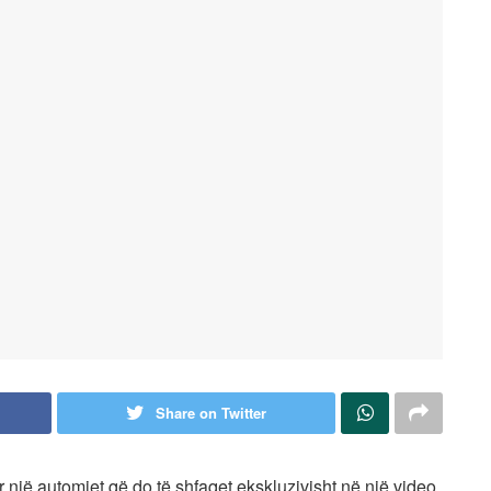
Share on Twitter
r një automjet që do të shfaqet ekskluzivisht në një video