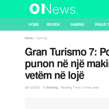
HOME
REVIEW
GAMING
PAISJE 
Home
Gaming
Gran Turismo 7: Po
punon në një maki
vetëm në lojë
08/12/2021
in
Gaming
Reading Time: 2 mins read