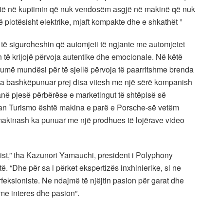
listë në kuptimin që nuk vendosëm asgjë në makinë që nuk
ë plotësisht elektrike, mjaft kompakte dhe e shkathët ”
të siguroheshin që automjeti të ngjante me automjetet
 të krijojë përvoja autentike dhe emocionale. Në këtë
shumë mundësi për të sjellë përvoja të paarritshme brenda
 ka bashkëpunuar prej disa vitesh me një sërë kompanish
janë pjesë përbërëse e marketingut të shtëpisë së
Gran Turismo është makina e parë e Porsche-së vetëm
 makinash ka punuar me një prodhues të lojërave video
rist,” tha Kazunori Yamauchi, president i Polyphony
ë. “Dhe për sa i përket ekspertizës inxhinierike, si ne
rfeksioniste. Ne ndajmë të njëjtin pasion për garat dhe
me interes dhe pasion”.