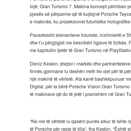
lojë, Gran Turismo 7. Makina koncept përmban p
pjesës së përparme që të kujtojnë Porsche Taycan
e makinës, ku projeksionet futuristike holografike 
Pavarësisht elementeve futuriste, inxhinierët e Sh
dhe t’u përgjigjet me besnikëri ligjeve të fizikë
me kapitullin tjetër të Gran Turismo në PlayStat
Deniz Keskin, drejtor i markës dhe partneriteteve
firmës gjermane iu deshën rreth tre vjet për të p
një makinë të vërtetë. Ata kanë bashkëpunuar me 
Digital, për ta bërë Porsche Vision Gran Turismo
të makinave që do të jetë i pranishëm në Gran Tu
“Ne me të vërtetë iu qasëm punës sikur të ishte 
të Porsche për raste të tilla”, tha Keskin. “Është 