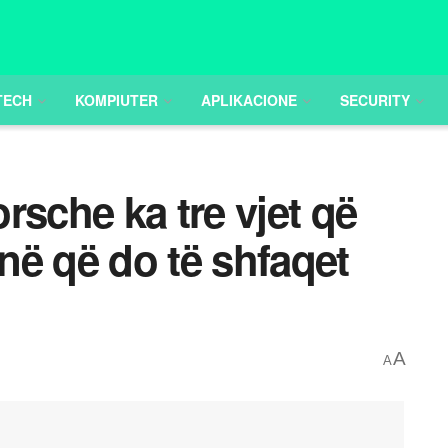
TECH
KOMPIUTER
APLIKACIONE
SECURITY
rsche ka tre vjet që
në që do të shfaqet
A
A