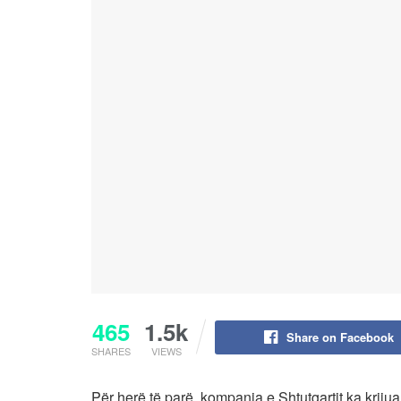
465
1.5k
Share on Facebook
SHARES
VIEWS
Për herë të parë, kompania e Shtutgartit ka krijua