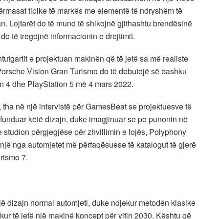
ërmasat tipike të markës me elementë të ndryshëm të
. Lojtarët do të mund të shikojnë gjithashtu brendësinë
do të tregojnë informacionin e drejtimit.
tutgartit e projektuan makinën që të jetë sa më realiste
s. Porsche Vision Gran Turismo do të debutojë së bashku
ion 4 dhe PlayStation 5 më 4 mars 2022.
, tha në një intervistë për GamesBeat se projektuesve të
ërfunduar këtë dizajn, duke imagjinuar se po punonin në
studion përgjegjëse për zhvillimin e lojës, Polyphony
 një nga automjetet më përfaqësuese të katalogut të gjerë
rismo 7.
një dizajn normal automjeti, duke ndjekur metodën klasike
sikur të jetë një makinë koncept për vitin 2030. Kështu që