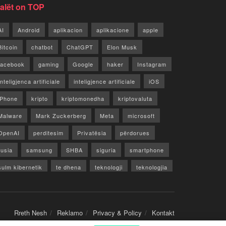
jalët on TOP
AI
Android
aplikacion
aplikacione
apple
Bitcoin
chatbot
ChatGPT
Elon Musk
facebook
gaming
Google
haker
Instagram
Inteligjenca artificiale
inteligjence artificiale
iOS
iPhone
kripto
kriptomonedha
kriptovaluta
Malware
Mark Zuckerberg
Meta
microsoft
OpenAI
perditesim
Privatësia
përdorues
rusia
samsung
SHBA
siguria
smartphone
sulm kibernetik
te dhena
teknologji
teknologjia
TikTok
twitter
vecori
Video
WhatsApp
x
youtube
Rreth Nesh
Reklamo
Privacy & Policy
Kontakt