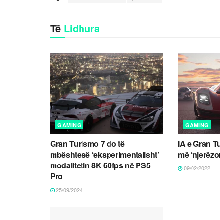
Të
Lidhura
GAMING
GAMING
Gran Turismo 7 do të
IA e Gran Tu
mbështesë ‘eksperimentalisht’
më ‘njerëzo
modalitetin 8K 60fps në PS5
09/02/2022
Pro
25/09/2024