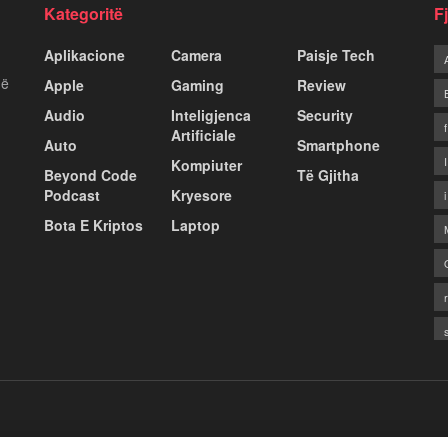
Kategoritë
F
Aplikacione
Camera
Paisje Tech
më
Apple
Gaming
Review
Audio
Inteligjenca
Security
Artificiale
Auto
Smartphone
Kompiuter
Beyond Code
Të Gjitha
Podcast
Kryesore
Bota E Kriptos
Laptop