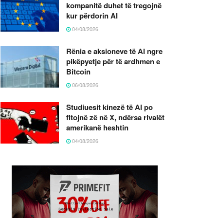
kompanitë duhet të tregojnë
kur përdorin AI
04/08/2026
Rënia e aksioneve të AI ngre
pikëpyetje për të ardhmen e
Bitcoin
06/08/2026
Studiuesit kinezë të AI po
fitojnë zë në X, ndërsa rivalët
amerikanë heshtin
04/08/2026