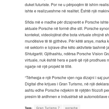
duket futuriste. Por ne u përpoqëm të ishim rea
ishte e realizueshme në realitet. Është një makin
Sfida më e madhe për dizajnerët e Porsche ishte 
aktuale Porsche në formë dhe stil. Porsche synon
kontekst, videolojërat dhe bota virtuale ofrojnë 
mundësive të të gjithëve. Për këtë arsye, marka
në sektorin e lojrave dhe këto aktivitete tashmë 
Shtutgartit. Gjithashtu, ndërsa Porsche Vision 
virtuale, nuk është hera e parë që një prodhues
ngarje në një projekt të tillë.
“Tërheqja e një Porsche vjen nga dizajni i saj pu
Digital dhe krijues i Gran Turismo, në një deklarat
ashtu edhe Porsche ndjekim të njëjtën filozofi pe
presim të ardhmen e industrisë së automobilave 
Tags:
Gran Turismo 7
porsche