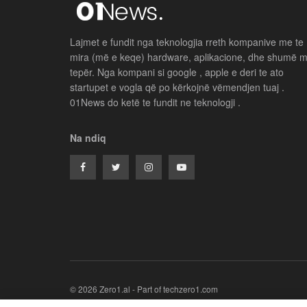
Lajmet e fundit nga teknologjia rreth kompanive me te
mira (më e keqe) hardware, aplikacione, dhe shumë 
tepër. Nga kompani si google , apple e deri te ato
startupet e vogla që po kërkojnë vëmendjen tuaj .
01News do ketë te fundit ne teknologji .
Na ndiq
© 2026 Zero1.al - Part of techzero1.com