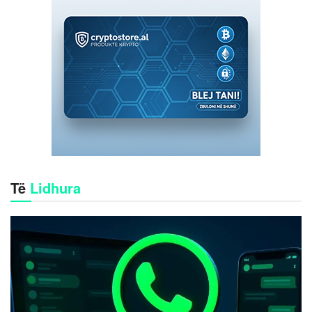
Të
Lidhura