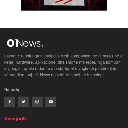
Lajmet e fundit nga teknologjia rreth kompanive me te mira (më e
keqe) hardware, aplikacione, dhe shumë më tepër. Nga kompani
si google , apple e deri te ato startupet e vogla që po kërkojnë
vëmendjen tuaj . 01News do ketë te fundit ne teknologji .
Na ndiq
Kategoritë