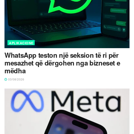
APLIKACIONE
WhatsApp teston një seksion të ri për
mesazhet që dërgohen nga bizneset e
mëdha
03/08/2026