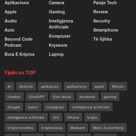
Aplikacione
Camera
Paisje Tech
Apple
Gaming
Review
Audio
Inteligjenca
Security
Artificiale
Auto
Smartphone
Kompiuter
Beyond Code
Të Gjitha
Podcast
Kryesore
Bota E Kriptos
Laptop
Fjalët on TOP
AI
Android
aplikacion
aplikacione
apple
Bitcoin
chatbot
ChatGPT
Elon Musk
facebook
gaming
Google
haker
Instagram
Inteligjenca artificiale
inteligjence artificiale
iOS
iPhone
kripto
kriptomonedha
kriptovaluta
Malware
Mark Zuckerberg