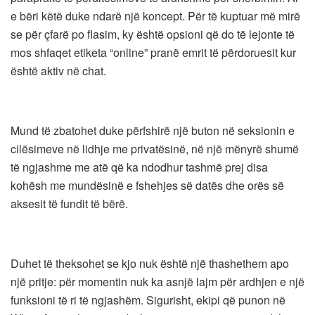
e bëri këtë duke ndarë një koncept. Për të kuptuar më mirë
se për çfarë po flasim, ky është opsioni që do të lejonte të
mos shfaqet etiketa “online” pranë emrit të përdoruesit kur
është aktiv në chat.
Mund të zbatohet duke përfshirë një buton në seksionin e
cilësimeve në lidhje me privatësinë, në një mënyrë shumë
të ngjashme me atë që ka ndodhur tashmë prej disa
kohësh me mundësinë e fshehjes së datës dhe orës së
aksesit të fundit të bërë.
Duhet të theksohet se kjo nuk është një thashethem apo
një pritje: për momentin nuk ka asnjë lajm për ardhjen e një
funksioni të ri të ngjashëm. Sigurisht, ekipi që punon në