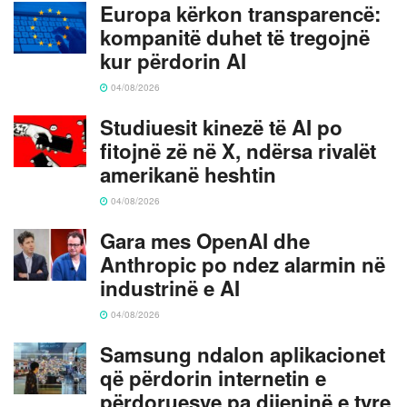
Europa kërkon transparencë:
kompanitë duhet të tregojnë
kur përdorin AI
04/08/2026
Studiuesit kinezë të AI po
fitojnë zë në X, ndërsa rivalët
amerikanë heshtin
04/08/2026
Gara mes OpenAI dhe
Anthropic po ndez alarmin në
industrinë e AI
04/08/2026
Samsung ndalon aplikacionet
që përdorin internetin e
përdoruesve pa dijeninë e tyre