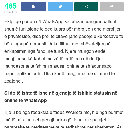
465
SHARES
Ekipi që punon në WhatsApp ka prezantuar gradualisht
shumë funksione të dedikuara për mbrojtjen dhe mbrojtjen
e privatësisë, disa prej të cilave janë pasojë e kërkesave të
bëra nga përdoruesit, duke filluar me mbështetjen për
enkriptimin nga fundi në fund. Njëra mungon ende,
megjithëse kërkohet me zë të lartë: ajo që do t’ju
mundësonte të fshihni statusin online të shfaqur sapo
hapni aplikacionin. Disa kanë imagjinuar se si mund të
zbatohej.
Si do të ishte të ishe në gjendje të fshihje statusin në
online të WhatsApp
Kjo u bë nga redaksia e faqes WABetaInfo, një nga burimet
më të mira në ueb për gjithçka që lidhet me pamjet
paraprake të përditësimeve të ardhshme për shërbimin. Ai