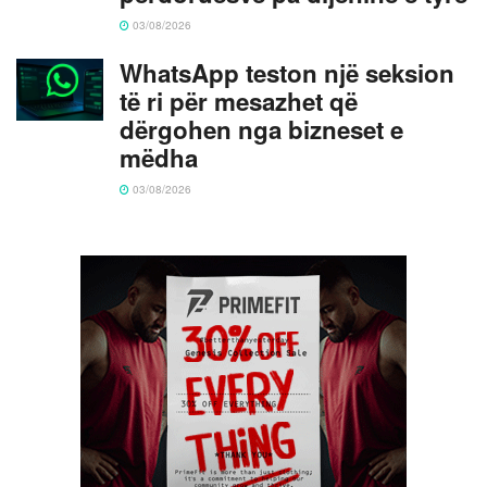
03/08/2026
WhatsApp teston një seksion
të ri për mesazhet që
dërgohen nga bizneset e
mëdha
03/08/2026