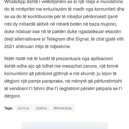
WhatsApp është i vetëdijshëm se si një nisje e mundshme
do të mirëpritet me entuziazëm të madh nga komuniteti dhe
se sa do të kontribuonte për të mbajtur përdoruesit (janë
mbi dy miliardë aktivë në mbarë botën në baza mujore),
duke ndaluar ose në të paktën duke ngadalësuar eksodin
drejt alternativave si Telegram dhe Signal, të cilat gjatë vitit
2021 shënuan rritje të ndjeshme.
Ndër risitë më të fundit të prezantuara nga aplikacioni
është edhe ajo që lidhet me mesazhet zanore, një formë
komunikimi që përdoret gjithnjë e më shumë: ju lejon të
dëgjoni një pamje paraprake, në mënyrë që përfundimisht
të vendosni t’i fshini dhe t’i regjistroni përsëri përpara se t’i
dërgoni.
Tags:
online
status
WhatsApp