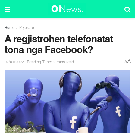
Home
Kryesore
A regjistrohen telefonatat
tona nga Facebook?
A
07/01/2022
Reading Time: 2 mins read
A