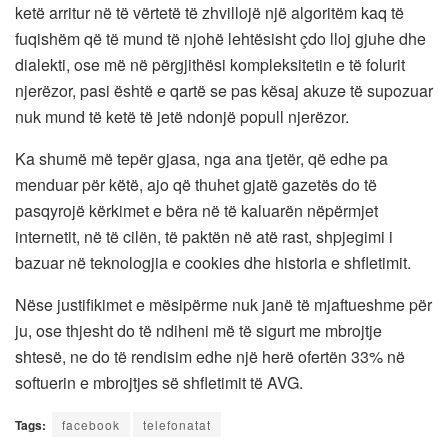
ketë arritur në të vërtetë të zhvillojë një algoritëm kaq të
fuqishëm që të mund të njohë lehtësisht çdo lloj gjuhe dhe
dialekti, ose më në përgjithësi kompleksitetin e të folurit
njerëzor, pasi është e qartë se pas kësaj akuze të supozuar
nuk mund të ketë të jetë ndonjë popull njerëzor.
Ka shumë më tepër gjasa, nga ana tjetër, që edhe pa
menduar për këtë, ajo që thuhet gjatë gazetës do të
pasqyrojë kërkimet e bëra në të kaluarën nëpërmjet
internetit, në të cilën, të paktën në atë rast, shpjegimi i
bazuar në teknologjia e cookies dhe historia e shfletimit.
Nëse justifikimet e mësipërme nuk janë të mjaftueshme për
ju, ose thjesht do të ndiheni më të sigurt me mbrojtje
shtesë, ne do të rendisim edhe një herë ofertën 33% në
softuerin e mbrojtjes së shfletimit të AVG.
Tags:
facebook
telefonatat