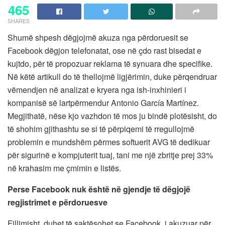
465
SHARES
Shumë shpesh dëgjojmë akuza nga përdoruesit se
Facebook dëgjon telefonatat, ose në çdo rast bisedat e
kujtdo, për të propozuar reklama të synuara dhe specifike.
Në këtë artikull do të thellojmë ligjërimin, duke përqendruar
vëmendjen në analizat e kryera nga ish-inxhinieri i
kompanisë së lartpërmendur Antonio García Martínez.
Megjithatë, nëse kjo vazhdon të mos ju bindë plotësisht, do
të shohim gjithashtu se si të përpiqemi të rregullojmë
problemin e mundshëm përmes softuerit AVG të dedikuar
për sigurinë e kompjuterit tuaj, tani me një zbritje prej 33%
në krahasim me çmimin e listës.
Perse Facebook nuk është në gjendje të dëgjojë
regjistrimet e përdoruesve
Fillimisht, duhet të saktësohet se Facebook, i akuzuar për