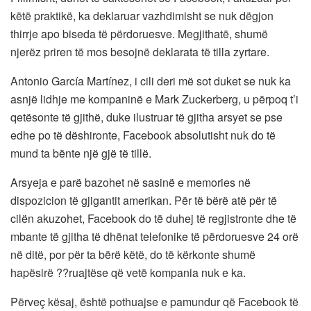
këtë praktikë, ka deklaruar vazhdimisht se nuk dëgjon
thirrje apo biseda të përdoruesve. Megjithatë, shumë
njerëz priren të mos besojnë deklarata të tilla zyrtare.
Antonio García Martínez, i cili deri më sot duket se nuk ka
asnjë lidhje me kompaninë e Mark Zuckerberg, u përpoq t’i
qetësonte të gjithë, duke ilustruar të gjitha arsyet se pse
edhe po të dëshironte, Facebook absolutisht nuk do të
mund ta bënte një gjë të tillë.
Arsyeja e parë bazohet në sasinë e memories në
dispozicion të gjigantit amerikan. Për të bërë atë për të
cilën akuzohet, Facebook do të duhej të regjistronte dhe të
mbante të gjitha të dhënat telefonike të përdoruesve 24 orë
në ditë, por për ta bërë këtë, do të kërkonte shumë
hapësirë ??ruajtëse që vetë kompania nuk e ka.
Përveç kësaj, është pothuajse e pamundur që Facebook të