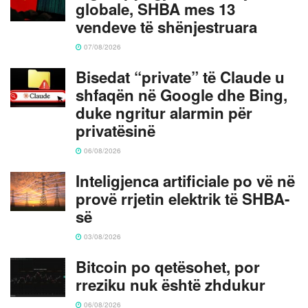
globale, SHBA mes 13
vendeve të shënjestruara
07/08/2026
Bisedat “private” të Claude u
shfaqën në Google dhe Bing,
duke ngritur alarmin për
privatësinë
06/08/2026
Inteligjenca artificiale po vë në
provë rrjetin elektrik të SHBA-
së
03/08/2026
Bitcoin po qetësohet, por
rreziku nuk është zhdukur
06/08/2026