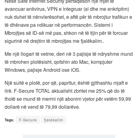
Nëse Safe Internet Security përfaqëson një mjet të
avancuar antivirus, VPN e integruar (si dhe me enkriptim)
nuk duhet të nënvlerësohet, e aftë për të mbrojtur trafikun e
të dhënave pa ndikuar në performancën. Sistemi i
Mbrojtjes së ID-së më pas, shkon në të tijin për të forcuar
sigurinë në drejtim të mbrojtjes me fjalëkalim..
Me një llogari të vetme, deri në 3 pajisje të ndryshme mund
të mbrohen plotësisht, qofshin ato Mac, kompjuter
Windows, pajisje Android ose iOS.
Një suitë e plotë, por që, papritur, është gjithashtu mjaft e
lirë. F-Secure TOTAL aktualisht zbritet me 25% që do të
thotë se mund të merrni një abonim vjetor për vetëm 59,99
dollarë në vend të 79,99 dollarëve.
Tags:
F-Secure
fjalekalim