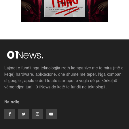
Lajmet e fundit nga teknologjia rreth kompanive me te mira (më e
keqe) hardware, aplikacione, dhe shumë më tepër. Nga kompani
si google , apple e deri te ato startupet e vogla që po kërkojnë
vëmendjen tuaj . 01News do ketë te fundit ne teknologji .
Na ndiq