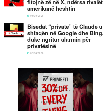
fitojnë zë në X, ndërsa rivalët
amerikanë heshtin
04/08/2026
Bisedat “private” të Claude u
shfaqën në Google dhe Bing,
duke ngritur alarmin për
privatësinë
06/08/2026