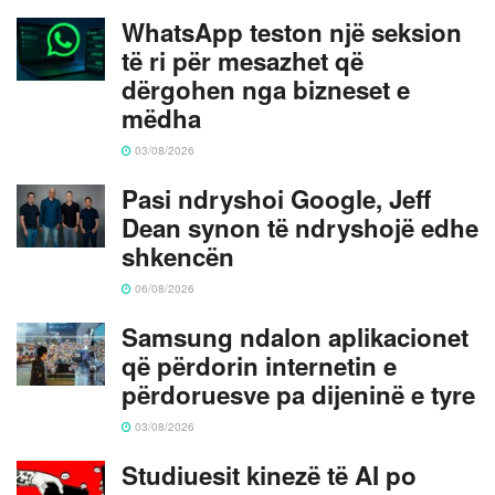
WhatsApp teston një seksion
të ri për mesazhet që
dërgohen nga bizneset e
mëdha
03/08/2026
Pasi ndryshoi Google, Jeff
Dean synon të ndryshojë edhe
shkencën
06/08/2026
Samsung ndalon aplikacionet
që përdorin internetin e
përdoruesve pa dijeninë e tyre
03/08/2026
Studiuesit kinezë të AI po