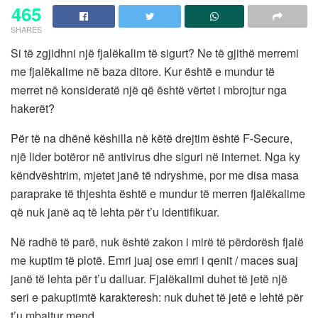
465
SHARES
Si të zgjidhni një fjalëkalim të sigurt? Ne të gjithë merremi
me fjalëkalime në baza ditore. Kur është e mundur të
merret në konsideratë një që është vërtet i mbrojtur nga
hakerët?
Për të na dhënë këshilla në këtë drejtim është F-Secure,
një lider botëror në antivirus dhe siguri në internet. Nga ky
këndvështrim, mjetet janë të ndryshme, por me disa masa
paraprake të thjeshta është e mundur të merren fjalëkalime
që nuk janë aq të lehta për t’u identifikuar.
Në radhë të parë, nuk është zakon i mirë të përdorësh fjalë
me kuptim të plotë. Emri juaj ose emri i qenit / maces suaj
janë të lehta për t’u dalluar. Fjalëkalimi duhet të jetë një
seri e pakuptimtë karakteresh: nuk duhet të jetë e lehtë për
t’u mbajtur mend.