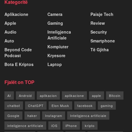
Kategoritë
Aplikacione
Camera
Paisje Tech
Apple
Gaming
Review
Audio
Inteligjenca
Security
Artificiale
Auto
Smartphone
Kompiuter
Beyond Code
Të Gjitha
Podcast
Kryesore
Bota E Kriptos
Laptop
Fjalët on TOP
AI
Android
aplikacion
aplikacione
apple
Bitcoin
chatbot
ChatGPT
Elon Musk
facebook
gaming
Google
haker
Instagram
Inteligjenca artificiale
inteligjence artificiale
iOS
iPhone
kripto