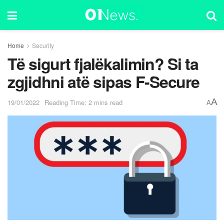
Home
Security
Të sigurt fjalëkalimin? Si ta
zgjidhni atë sipas F-Secure
A
19/01/2022
Reading Time: 2 mins read
A