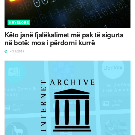
KRYESORE
Këto janë fjalëkalimet më pak të sigurta
në botë: mos i përdorni kurrë
14/11/2024