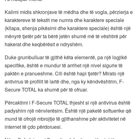
Kalimi midis shkronjave të mëdha dhe të vogla, përzierja e
karaktereve të tekstit me numra dhe karaktere speciale
(kllapa, shenja pikësimi dhe karaktere speciale) është një
mënyrë tjetër për ta bërë jetën shumë më të vështirë për
hakerat dhe keqbërësit e ndryshëm.
Duke grumbulluar të gjithë këta elementë, pa një logjikë
specifike, është e mundur të arrihet një nivel sigurie të
paktën e pranueshme. Cili është hapi tjetër? Mirato një
antivirus të profilit të lartë dhe, nga ky këndvështrim, F-
Secure TOTAL ka shumë për të ofruar.
Përcaktimi i F-Secure TOTAL thjesht si një antivirus është
padyshim një nënvlerësim. Është një paketë softuerike që
mund të ofrojë mbrojtje të gjithanshme për aktivitetet në
internet të çdo përdoruesi.