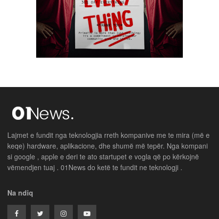
Lajmet e fundit nga teknologjia rreth kompanive me te mira (më e
keqe) hardware, aplikacione, dhe shumë më tepër. Nga kompani
si google , apple e deri te ato startupet e vogla që po kërkojnë
vëmendjen tuaj . 01News do ketë te fundit ne teknologji .
Na ndiq