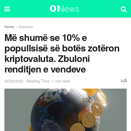
Home
Kryesore
Më shumë se 10% e
popullsisë së botës zotëron
kriptovaluta. Zbuloni
renditjen e vendeve
A
02/02/2022
Reading Time: 1 min read
A