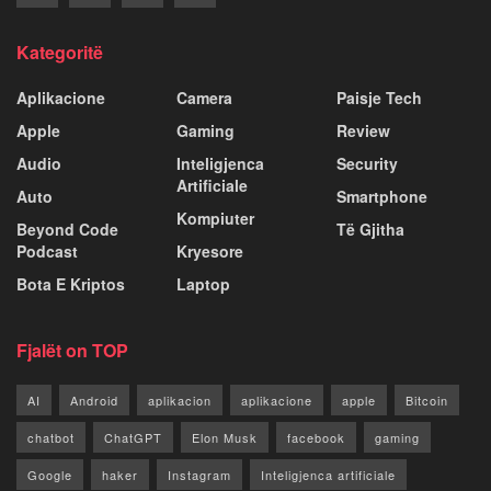
Kategoritë
Aplikacione
Camera
Paisje Tech
Apple
Gaming
Review
Audio
Inteligjenca
Security
Artificiale
Auto
Smartphone
Kompiuter
Beyond Code
Të Gjitha
Podcast
Kryesore
Bota E Kriptos
Laptop
Fjalët on TOP
AI
Android
aplikacion
aplikacione
apple
Bitcoin
chatbot
ChatGPT
Elon Musk
facebook
gaming
Google
haker
Instagram
Inteligjenca artificiale