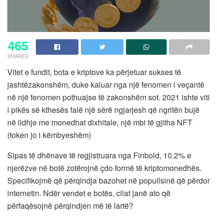
465
SHARES
Vitet e fundit, bota e kriptove ka përjetuar sukses të
jashtëzakonshëm, duke kaluar nga një fenomen i veçantë
në një fenomen pothuajse të zakonshëm sot. 2021 ishte viti
i pikës së kthesës falë një sërë ngjarjesh që ngritën bujë
në lidhje me monedhat dixhitale, një mbi të gjitha NFT
(token jo i këmbyeshëm)
Sipas të dhënave të regjistruara nga Finbold, 10.2% e
njerëzve në botë zotërojnë çdo formë të kriptomonedhës.
Specifikojmë që përqindja bazohet në popullsinë që përdor
internetin. Ndër vendet e botës, cilat janë ato që
përfaqësojnë përqindjen më të lartë?