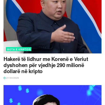
BOTA E KRIPTOS
Hakerë të lidhur me Korenë e Veriut
dyshohen për vjedhje 290 milionë
dollarë në kripto
21/04/2026