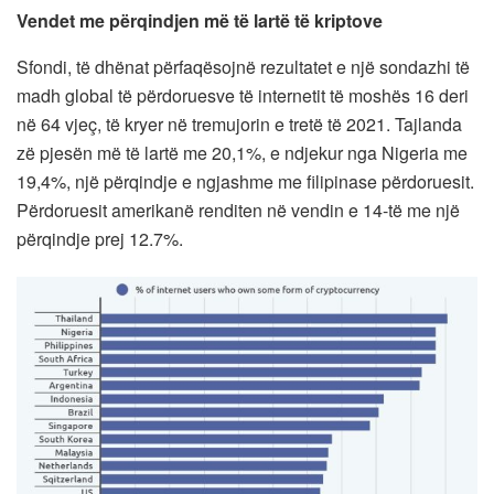
Vendet me përqindjen më të lartë të kriptove
Sfondi, të dhënat përfaqësojnë rezultatet e një sondazhi të
madh global të përdoruesve të internetit të moshës 16 deri
në 64 vjeç, të kryer në tremujorin e tretë të 2021. Tajlanda
zë pjesën më të lartë me 20,1%, e ndjekur nga Nigeria me
19,4%, një përqindje e ngjashme me filipinase përdoruesit.
Përdoruesit amerikanë renditen në vendin e 14-të me një
përqindje prej 12.7%.