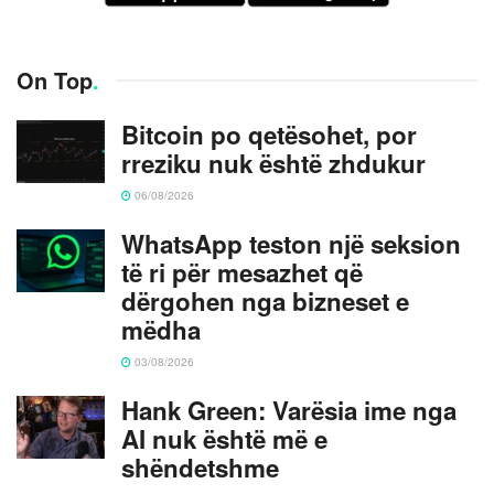
On Top
.
Bitcoin po qetësohet, por
rreziku nuk është zhdukur
06/08/2026
WhatsApp teston një seksion
të ri për mesazhet që
dërgohen nga bizneset e
mëdha
03/08/2026
Hank Green: Varësia ime nga
AI nuk është më e
shëndetshme