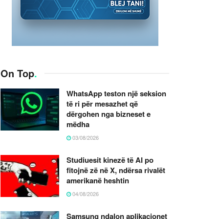
On Top
.
WhatsApp teston një seksion
të ri për mesazhet që
dërgohen nga bizneset e
mëdha
03/08/2026
Studiuesit kinezë të AI po
fitojnë zë në X, ndërsa rivalët
amerikanë heshtin
04/08/2026
Samsung ndalon aplikacionet