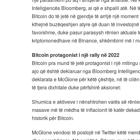
Inteligjencës Bloomberg, ai që e shpalli atë. Në t
Bitcoin do të jetë në gjendje të arrijë një momen
kthejnë buzëqeshjen atyre që duan të investojnë 
favorshme, duke pasur parasysh rënien aktuale të
kriptomonedhave në Binance, shkëmbimi më i mad
Bitcoin protagonist i një rally në 2022
Bitcoin pra mund të jetë protagonist i një mitingu
ajo që është deklaruar nga Bloomberg Intelligence
deklarata e McGlone për këtë çështje, në të cilë
të tjera dixhitale duke përfshirë aksionet:
Shumica e aktiveve i nënshtrohen valës së rënies
masave më të mëdha të inflacionit të katër dekada
historik për Bitcoin.
McGlone vendosi të postojë në Twitter këtë mend