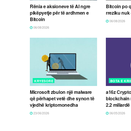
Rënia e aksioneve të AI ngre
Bitcoin po 
pikëpyetje për të ardhmen e
rreziku nuk
Bitcoin
06/08/2026
06/08/2026
KRYESORE
BOTA E KR
Microsoft zbulon një malware
a16z Crypto
që përhapet vetë dhe synon të
blockchain m
vjedhë kriptomonedha
2.2 miliardë
23/06/2026
06/05/2026