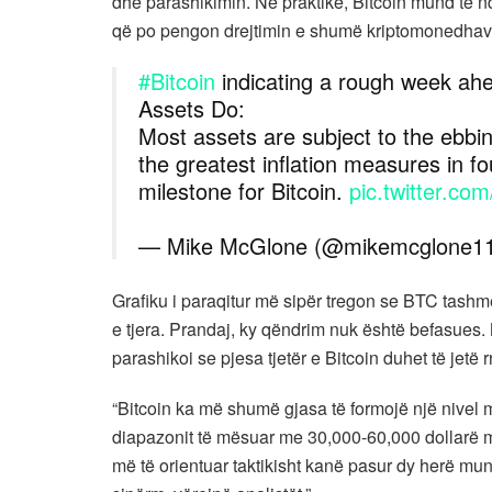
dhe parashikimin. Në praktikë, Bitcoin mund të ndr
që po pengon drejtimin e shumë kriptomonedhav
#Bitcoin
indicating a rough week ahea
Assets Do:
Most assets are subject to the ebbing
the greatest inflation measures in 
milestone for Bitcoin.
pic.twitter.co
— Mike McGlone (@mikemcglone1
Grafiku i paraqitur më sipër tregon se BTC tashm
e tjera. Prandaj, ky qëndrim nuk është befasues. N
parashikoi se pjesa tjetër e Bitcoin duhet të jetë 
“Bitcoin ka më shumë gjasa të formojë një nivel më
diapazonit të mësuar me 30,000-60,000 dollarë mun
më të orientuar taktikisht kanë pasur dy herë mundë