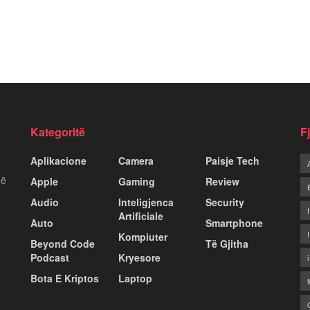
Kategoritë
F
Aplikacione
Camera
Paisje Tech
më
Apple
Gaming
Review
Audio
Inteligjenca
Security
Artificiale
Auto
Smartphone
Kompiuter
Beyond Code
Të Gjitha
Podcast
Kryesore
Bota E Kriptos
Laptop