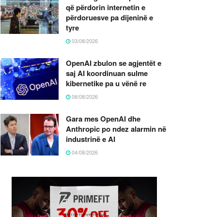
që përdorin internetin e
përdoruesve pa dijeninë e
tyre
03/08/2026
OpenAI zbulon se agjentët e
saj AI koordinuan sulme
kibernetike pa u vënë re
06/08/2026
Gara mes OpenAI dhe
Anthropic po ndez alarmin në
industrinë e AI
04/08/2026