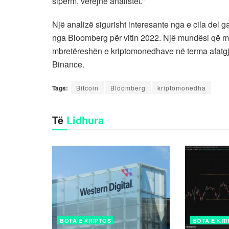
sipërm, vërejnë analistët.”
Një analizë sigurisht interesante nga e cila del ga
nga Bloomberg për vitin 2022. Një mundësi që mu
mbretëreshën e kriptomonedhave në terma afatgja
Binance.
Tags:
Bitcoin
Bloomberg
kriptomonedha
Të
Lidhura
BOTA E KRIPTOS
BOTA E KR