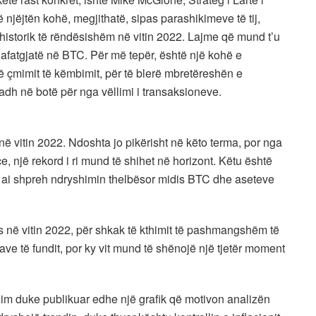
ë njëjtën kohë, megjithatë, sipas parashikimeve të tij,
t historik të rëndësishëm në vitin 2022. Lajme që mund t’u
afatgjatë në BTC. Për më tepër, është një kohë e
 çmimit të këmbimit, për të blerë mbretëreshën e
h në botë për nga vëllimi i transaksioneve.
 në vitin 2022. Ndoshta jo pikërisht në këto terma, por nga
, një rekord i ri mund të shihet në horizont. Këtu është
n ai shpreh ndryshimin thelbësor midis BTC dhe aseteve
 në vitin 2022, për shkak të kthimit të pashmangshëm të
ve të fundit, por ky vit mund të shënojë një tjetër moment
im duke publikuar edhe një grafik që motivon analizën