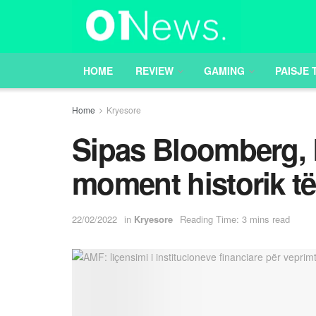
HOME
REVIEW
GAMING
PAISJE 
Home
Kryesore
Sipas Bloomberg, Bi
moment historik të
22/02/2022
in
Kryesore
Reading Time: 3 mins read