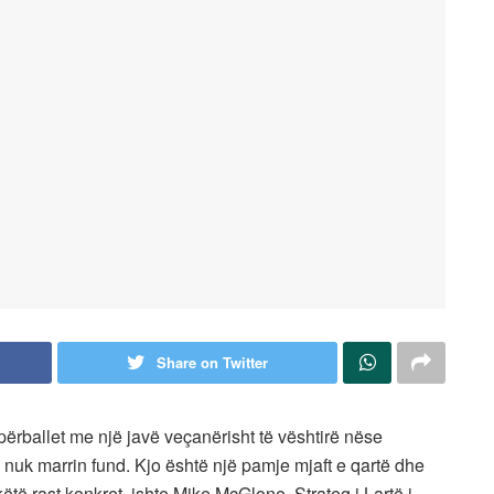
Share on Twitter
 përballet me një javë veçanërisht të vështirë nëse
 nuk marrin fund. Kjo është një pamje mjaft e qartë dhe
ëtë rast konkret, ishte Mike McGlone, Strateg i Lartë i