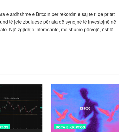
ra e ardhshme e Bitcoin për rekordin e saj të ri që pritet
nd të jetë zbuluese për ata që synojnë të investojnë në
të. Një zgjidhje interesante, me shumë përvojë, është
IPTOS
BOTA E KRIPTOS