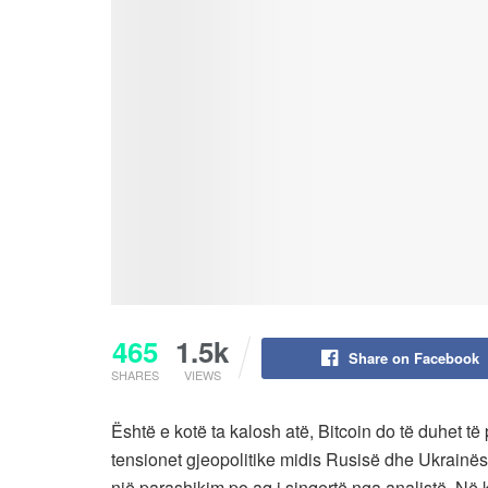
465
1.5k
Share on Facebook
SHARES
VIEWS
Është e kotë ta kalosh atë, Bitcoin do të duhet të
tensionet gjeopolitike midis Rusisë dhe Ukrainës
një parashikim po aq i sinqertë nga analistë. Në k