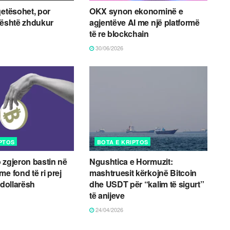
qetësohet, por
OKX synon ekonominë e
 është zhdukur
agjentëve AI me një platformë
të re blockchain
30/06/2026
IPTOS
BOTA E KRIPTOS
 zgjeron bastin në
Ngushtica e Hormuzit:
e fond të ri prej
mashtruesit kërkojnë Bitcoin
 dollarësh
dhe USDT për “kalim të sigurt”
të anijeve
24/04/2026