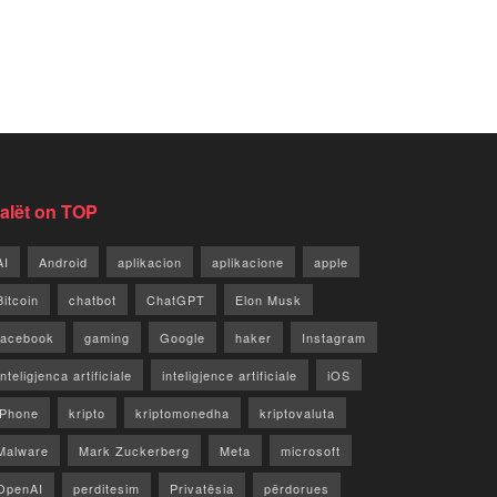
jalët on TOP
AI
Android
aplikacion
aplikacione
apple
Bitcoin
chatbot
ChatGPT
Elon Musk
facebook
gaming
Google
haker
Instagram
Inteligjenca artificiale
inteligjence artificiale
iOS
iPhone
kripto
kriptomonedha
kriptovaluta
Malware
Mark Zuckerberg
Meta
microsoft
OpenAI
perditesim
Privatësia
përdorues