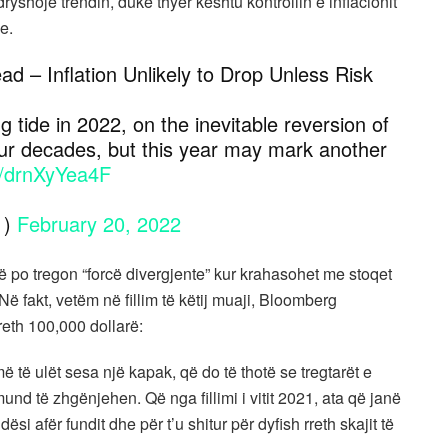
yshojë trendin, duke thyer kështu kontrollin e inflacionit
e.
d – Inflation Unlikely to Drop Unless Risk
 tide in 2022, on the inevitable reversion of
four decades, but this year may mark another
m/drnXyYea4F
1)
February 20, 2022
ë po tregon “forcë divergjente” kur krahasohet me stoqet
ë fakt, vetëm në fillim të këtij muaji, Bloomberg
rreth 100,000 dollarë:
 të ulët sesa një kapak, që do të thotë se tregtarët e
d të zhgënjehen. Që nga fillimi i vitit 2021, ata që janë
si afër fundit dhe për t’u shitur për dyfish rreth skajit të