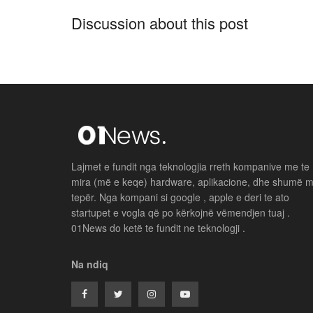
Discussion about this post
Lajmet e fundit nga teknologjia rreth kompanive me te
mira (më e keqe) hardware, aplikacione, dhe shumë 
tepër. Nga kompani si google , apple e deri te ato
startupet e vogla që po kërkojnë vëmendjen tuaj .
01News do ketë te fundit ne teknologji .
Na ndiq