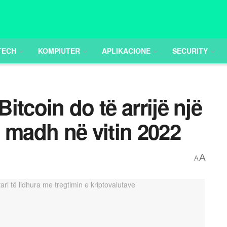
TECH
KOMPIUTER
APLIKACIONE
SECURITY
tcoin do të arrijë një
 madh në vitin 2022
A
A