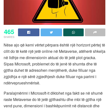
465
SHARES
Nëse ajo që kemi vërtet përpara është një horizont përtej të
cilit do të ketë një jetë online në Metaverse, atëherë shkelja
në lidhje me dimensionin aktual do të jetë plot gracka.
Sipas Microsoft, problemet do të jenë të shumta dhe të
gjitha duhet të adresohen menjëherë, duke filluar nga
zgjidhja e një sërë zgjedhjesh duke filluar nga parimi i
ndërveprueshmërisë.
Paralajmërimi i Microsoft-it diktohet nga fakti se në shumë
raste Metaverse do të jetë gjithashtu dhe mbi të gjitha një
vend pune, dimensioni i bashkëpunimit në distancë dhe