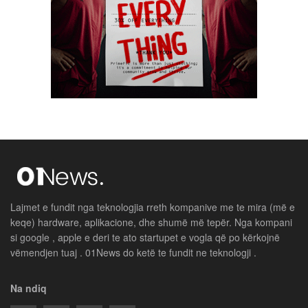
Lajmet e fundit nga teknologjia rreth kompanive me te mira (më e
keqe) hardware, aplikacione, dhe shumë më tepër. Nga kompani
si google , apple e deri te ato startupet e vogla që po kërkojnë
vëmendjen tuaj . 01News do ketë te fundit ne teknologji .
Na ndiq