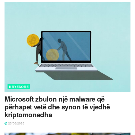
KRYESORE
Microsoft zbulon një malware që
përhapet vetë dhe synon të vjedhë
kriptomonedha
23/06/2026