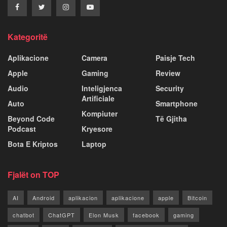
Kategoritë
Aplikacione
Camera
Paisje Tech
Apple
Gaming
Review
Audio
Inteligjenca
Security
Artificiale
Auto
Smartphone
Kompiuter
Beyond Code
Të Gjitha
Podcast
Kryesore
Bota E Kriptos
Laptop
Fjalët on TOP
AI
Android
aplikacion
aplikacione
apple
Bitcoin
chatbot
ChatGPT
Elon Musk
facebook
gaming