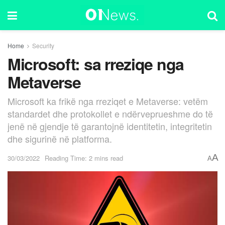
Home
Security
Microsoft: sa rreziqe nga
Metaverse
Microsoft ka frikë nga rreziqet e Metaverse: vetëm
standardet dhe protokollet e ndërveprueshme do të
jenë në gjendje të garantojnë identitetin, integritetin
dhe sigurinë në platforma.
A
30/03/2022
Reading Time: 2 mins read
A