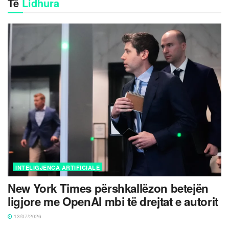
Të
Lidhura
INTELIGJENCA ARTIFICIALE
New York Times përshkallëzon betejën
ligjore me OpenAI mbi të drejtat e autorit
13/07/2026