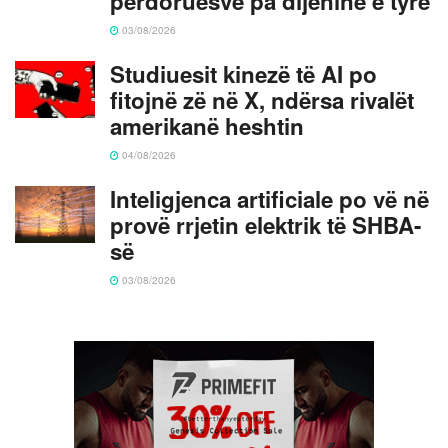
përdoruesve pa dijeninë e tyre
03/08/2026
Studiuesit kinezë të AI po
fitojnë zë në X, ndërsa rivalët
amerikanë heshtin
04/08/2026
Inteligjenca artificiale po vë në
provë rrjetin elektrik të SHBA-
së
03/08/2026