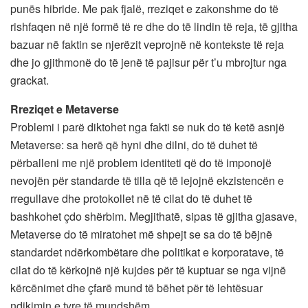
punës hibride. Me pak fjalë, rreziqet e zakonshme do të
rishfaqen në një formë të re dhe do të lindin të reja, të gjitha
bazuar në faktin se njerëzit veprojnë në kontekste të reja
dhe jo gjithmonë do të jenë të pajisur për t’u mbrojtur nga
grackat.
Rreziqet e Metaverse
Problemi i parë diktohet nga fakti se nuk do të ketë asnjë
Metaverse: sa herë që hyni dhe dilni, do të duhet të
përballeni me një problem identiteti që do të imponojë
nevojën për standarde të tilla që të lejojnë ekzistencën e
rregullave dhe protokollet në të cilat do të duhet të
bashkohet çdo shërbim. Megjithatë, sipas të gjitha gjasave,
Metaverse do të miratohet më shpejt se sa do të bëjnë
standardet ndërkombëtare dhe politikat e korporatave, të
cilat do të kërkojnë një kujdes për të kuptuar se nga vijnë
kërcënimet dhe çfarë mund të bëhet për të lehtësuar
ndikimin e tyre të mundshëm.