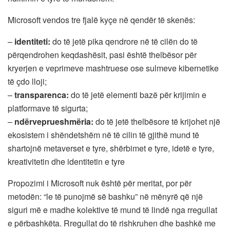
Microsoft vendos tre fjalë kyçe në qendër të skenës:
–
identiteti:
do të jetë pika qendrore në të cilën do të
përqendrohen keqdashësit, pasi është thelbësor për
kryerjen e veprimeve mashtruese ose sulmeve kibernetike
të çdo lloji;
–
transparenca:
do të jetë elementi bazë për krijimin e
platformave të sigurta;
–
ndërveprueshmëria:
do të jetë thelbësore të krijohet një
ekosistem i shëndetshëm në të cilin të gjithë mund të
shartojnë metaverset e tyre, shërbimet e tyre, idetë e tyre,
kreativitetin dhe identitetin e tyre
Propozimi i Microsoft nuk është për meritat, por për
metodën: “le të punojmë së bashku” në mënyrë që një
siguri më e madhe kolektive të mund të lindë nga rregullat
e përbashkëta. Rregullat do të rishkruhen dhe bashkë me