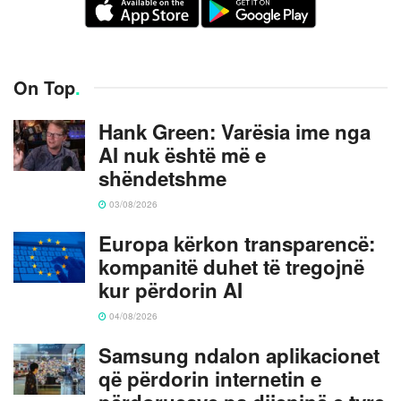
On Top
.
Hank Green: Varësia ime nga
AI nuk është më e
shëndetshme
03/08/2026
Europa kërkon transparencë:
kompanitë duhet të tregojnë
kur përdorin AI
04/08/2026
Samsung ndalon aplikacionet
që përdorin internetin e