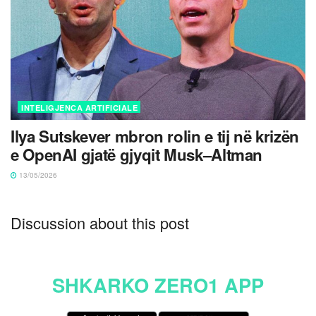
INTELIGJENCA ARTIFICIALE
Ilya Sutskever mbron rolin e tij në krizën
e OpenAI gjatë gjyqit Musk–Altman
13/05/2026
Discussion about this post
SHKARKO ZERO1 APP