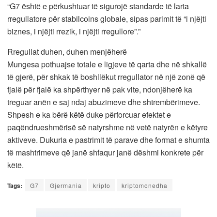
“G7 është e përkushtuar të sigurojë standarde të larta
rregullatore për stabilcoins globale, sipas parimit të “i njëjti
biznes, i njëjti rrezik, i njëjti rregullore”.”
Rregullat duhen, duhen menjëherë
Mungesa pothuajse totale e ligjeve të qarta dhe në shkallë
të gjerë, për shkak të boshllëkut rregullator në një zonë që
fjalë për fjalë ka shpërthyer në pak vite, ndonjëherë ka
treguar anën e saj ndaj abuzimeve dhe shtrembërimeve.
Shpesh e ka bërë këtë duke përforcuar efektet e
paqëndrueshmërisë së natyrshme në vetë natyrën e këtyre
aktiveve. Dukuria e pastrimit të parave dhe format e shumta
të mashtrimeve që janë shfaqur janë dëshmi konkrete për
këtë.
Tags:
G7
Gjermania
kripto
kriptomonedha