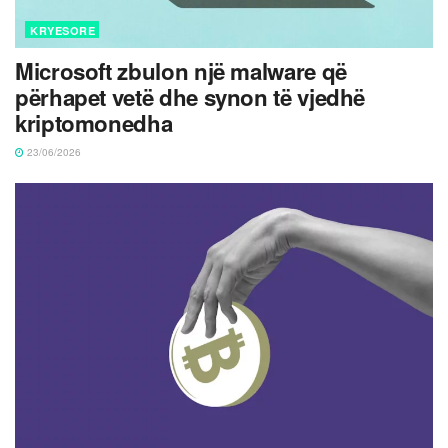
KRYESORE
Microsoft zbulon një malware që
përhapet vetë dhe synon të vjedhë
kriptomonedha
23/06/2026