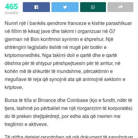
465
SHARES
Numri një i bankës qendrore franceze e kishte parashikuar
në fillim të kësaj jave dhe takimi i organizuar në G7
gjerman në Bon konfirmoi synimin e shprehur. Një
shtrëngim legjislativ është në rrugë për botën e
kriptomonedhës. Nga takimi doli e qartë dhe e qartë
dëshira për të shtypur përshpejtuesin për të arritur, në
kohën më të shkurtër të mundshme, përcaktimin e
rregullave të reja që synojnë ata që animojnë sektorin e
kriptove.
Bursa të tilla si Binance dhe Coinbase (kjo e fundit, ndër të
tjera, tashmë po përballet me një riorganizim të korporatës)
do të preken drejtpërdrejt, por edhe ata që merren me
tregtimin e aktiveve.
Të gjitha detajet raportohen në një dokument të sapobotuar