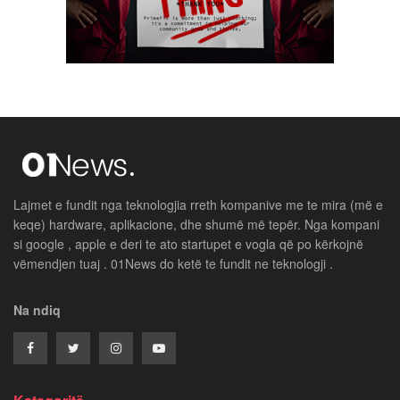
Lajmet e fundit nga teknologjia rreth kompanive me te mira (më e
keqe) hardware, aplikacione, dhe shumë më tepër. Nga kompani
si google , apple e deri te ato startupet e vogla që po kërkojnë
vëmendjen tuaj . 01News do ketë te fundit ne teknologji .
Na ndiq