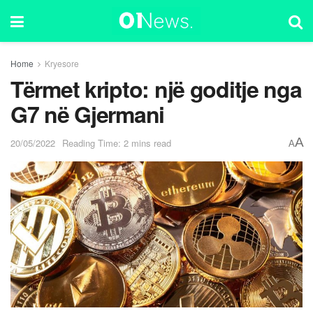
Home
Kryesore
Tërmet kripto: një goditje nga
G7 në Gjermani
A
20/05/2022
Reading Time: 2 mins read
A