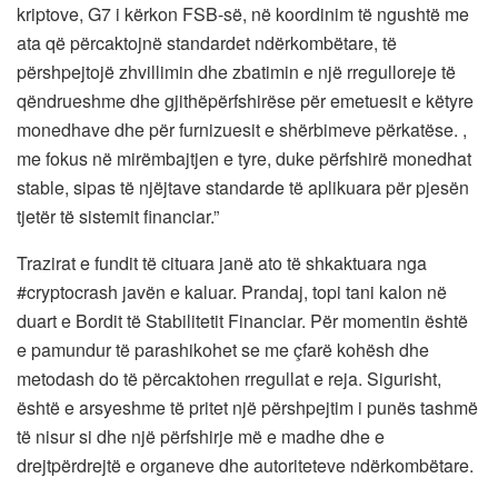
kriptove, G7 i kërkon FSB-së, në koordinim të ngushtë me
ata që përcaktojnë standardet ndërkombëtare, të
përshpejtojë zhvillimin dhe zbatimin e një rregulloreje të
qëndrueshme dhe gjithëpërfshirëse për emetuesit e këtyre
monedhave dhe për furnizuesit e shërbimeve përkatëse. ,
me fokus në mirëmbajtjen e tyre, duke përfshirë monedhat
stable, sipas të njëjtave standarde të aplikuara për pjesën
tjetër të sistemit financiar.”
Trazirat e fundit të cituara janë ato të shkaktuara nga
#cryptocrash javën e kaluar. Prandaj, topi tani kalon në
duart e Bordit të Stabilitetit Financiar. Për momentin është
e pamundur të parashikohet se me çfarë kohësh dhe
metodash do të përcaktohen rregullat e reja. Sigurisht,
është e arsyeshme të pritet një përshpejtim i punës tashmë
të nisur si dhe një përfshirje më e madhe dhe e
drejtpërdrejtë e organeve dhe autoriteteve ndërkombëtare.