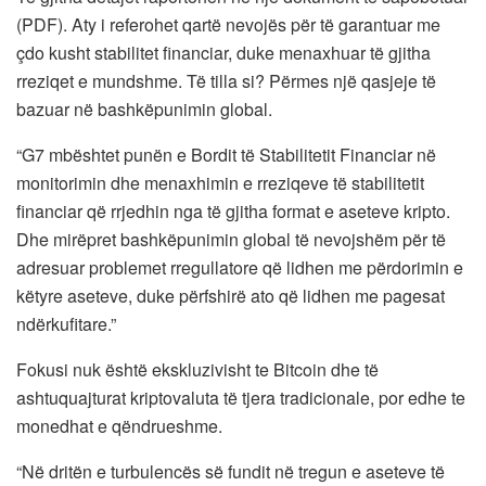
(PDF). Aty i referohet qartë nevojës për të garantuar me
çdo kusht stabilitet financiar, duke menaxhuar të gjitha
rreziqet e mundshme. Të tilla si? Përmes një qasjeje të
bazuar në bashkëpunimin global.
“G7 mbështet punën e Bordit të Stabilitetit Financiar në
monitorimin dhe menaxhimin e rreziqeve të stabilitetit
financiar që rrjedhin nga të gjitha format e aseteve kripto.
Dhe mirëpret bashkëpunimin global të nevojshëm për të
adresuar problemet rregullatore që lidhen me përdorimin e
këtyre aseteve, duke përfshirë ato që lidhen me pagesat
ndërkufitare.”
Fokusi nuk është ekskluzivisht te Bitcoin dhe të
ashtuquajturat kriptovaluta të tjera tradicionale, por edhe te
monedhat e qëndrueshme.
“Në dritën e turbulencës së fundit në tregun e aseteve të