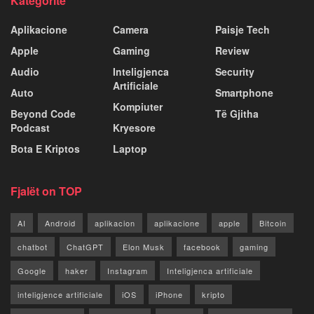
Kategoritë
Aplikacione
Camera
Paisje Tech
Apple
Gaming
Review
Audio
Inteligjenca
Security
Artificiale
Auto
Smartphone
Kompiuter
Beyond Code
Të Gjitha
Podcast
Kryesore
Bota E Kriptos
Laptop
Fjalët on TOP
AI
Android
aplikacion
aplikacione
apple
Bitcoin
chatbot
ChatGPT
Elon Musk
facebook
gaming
Google
haker
Instagram
Inteligjenca artificiale
inteligjence artificiale
iOS
iPhone
kripto