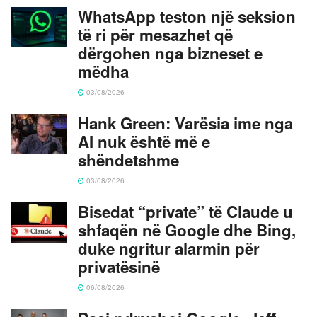
WhatsApp teston një seksion
të ri për mesazhet që
dërgohen nga bizneset e
mëdha
03/08/2026
Hank Green: Varësia ime nga
AI nuk është më e
shëndetshme
03/08/2026
Bisedat “private” të Claude u
shfaqën në Google dhe Bing,
duke ngritur alarmin për
privatësinë
06/08/2026