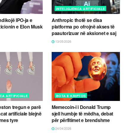
INTELIGJENCA ARTIFICIALE
ndikojë IPO-ja e
Anthropic thotë se disa
icionin e Elon Musk
platforma po ofrojnë akses të
paautorizuar në aksionet e saj
13/05/2026
CA ARTIFICIALE
BOTA E KRIPTOS
eston tregun e parë
Memecoin-i i Donald Trump
cat artificiale blejnë
sjell humbje të mëdha, debat
mes tyre
për përfitimet e brendshme
24/04/2026