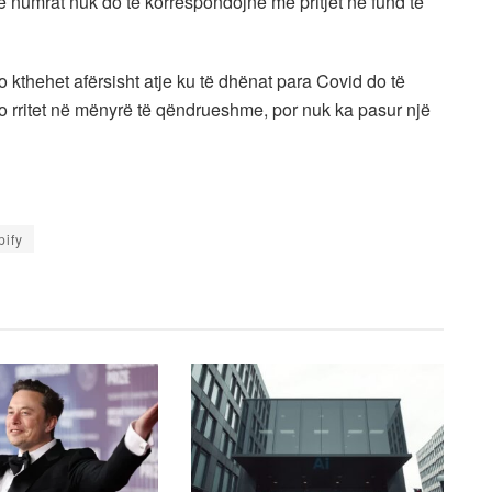
e numrat nuk do të korrespondojnë me pritjet në fund të
o kthehet afërsisht atje ku të dhënat para Covid do të
po rritet në mënyrë të qëndrueshme, por nuk ka pasur një
pify