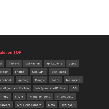
jalët on TOP
AI
Android
aplikacion
aplikacione
apple
Bitcoin
chatbot
ChatGPT
Elon Musk
facebook
gaming
Google
haker
Instagram
Inteligjenca artificiale
inteligjence artificiale
iOS
iPhone
kripto
kriptomonedha
kriptovaluta
Malware
Mark Zuckerberg
Meta
microsoft