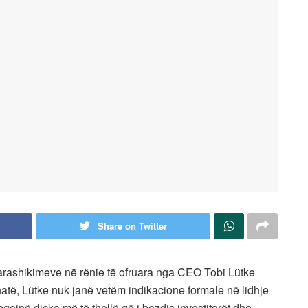
Share on Twitter
arashikimeve në rënie të ofruara nga CEO Tobi Lütke
hatë, Lütke nuk janë vetëm indikacione formale në lidhje
ojnë diçka më të thellë që i bezdis investitorët dhe