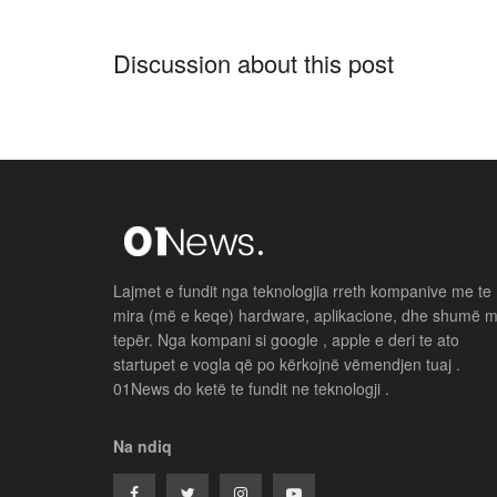
Discussion about this post
Lajmet e fundit nga teknologjia rreth kompanive me te
mira (më e keqe) hardware, aplikacione, dhe shumë 
tepër. Nga kompani si google , apple e deri te ato
startupet e vogla që po kërkojnë vëmendjen tuaj .
01News do ketë te fundit ne teknologji .
Na ndiq