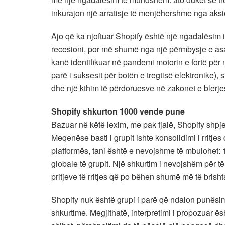
inkurajon një arratisje të menjëhershme nga aksi
Ajo që ka njoftuar Shopify është një ngadalësim i p
recesioni, por më shumë nga një përmbysje e as
kanë identifikuar në pandemi motorin e fortë për nj
parë i suksesit për botën e tregtisë elektronike),
dhe një kthim të përdoruesve në zakonet e blerjes
Shopify shkurton 1000 vende pune
Bazuar në këtë lexim, me pak fjalë, Shopify shpj
Meqenëse basti i grupit ishte konsolidimi i rritj
platformës, tani është e nevojshme të mbulohet:
globale të grupit. Një shkurtim i nevojshëm për t
pritjeve të rritjes që po bëhen shumë më të brishta
Shopify nuk është grupi i parë që ndalon punësimin
shkurtime. Megjithatë, interpretimi i propozuar ë