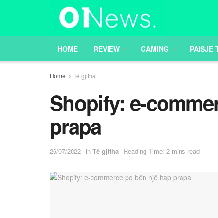
HOME
REVIEW
GAMING
PAISJE 
Home
Të gjitha
Shopify: e-commer
prapa
26/07/2022
in
Të gjitha
Reading Time: 2 mins read