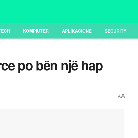
TECH
KOMPIUTER
APLIKACIONE
SECURITY
ce po bën një hap
A
A