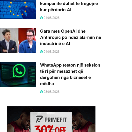
kompanitë duhet të tregojnë
kur përdorin AI
04/08/2026
Gara mes OpenAI dhe
Anthropic po ndez alarmin në
industrinë e AI
04/08/2026
WhatsApp teston një seksion
të ri për mesazhet që
dërgohen nga bizneset e
mëdha
03/08/2026