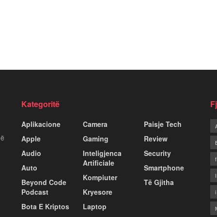
Kategoritë
F
Aplikacione
Camera
Paisje Tech
më
Apple
Gaming
Review
Audio
Inteligjenca
Security
Artificiale
Auto
Smartphone
Kompiuter
Beyond Code
Të Gjitha
Podcast
Kryesore
Bota E Kriptos
Laptop