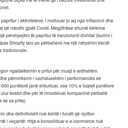
onet.
apritur i aktiviteteve, i motivuar jo aq nga inflacioni dhe
aj që ndodhi gjatë Covid. Megjithëse shumë kërkime
ë përshpejtim të papritur të tranzicionit dixhital (burimi i
 sipas Shopify tani po përballemi me një ndryshim trendi
 tradicionale.
egon ngadalësimin e pritur për muajt e ardhshëm.
es dhe përmirësimi i vazhdueshëm i performancës së
 1000 punëtorë janë shkurtuar, ose 10% e fuqisë punëtore
ë ulur kostot dhe për të rimodeluar kompaninë përballë
 se sa pritej.
 dhe definitivisht nuk është i fundit që njofton
shtë i veçantë: rritja e konsoliduar e e-commerce nuk