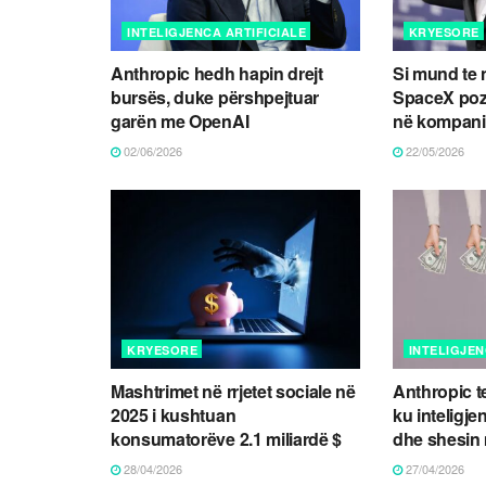
INTELIGJENCA ARTIFICIALE
KRYESORE
Anthropic hedh hapin drejt
Si mund te 
bursës, duke përshpejtuar
SpaceX poz
garën me OpenAI
në kompani
02/06/2026
22/05/2026
KRYESORE
INTELIGJEN
Mashtrimet në rrjetet sociale në
Anthropic t
2025 i kushtuan
ku inteligjen
konsumatorëve 2.1 miliardë $
dhe shesin 
28/04/2026
27/04/2026