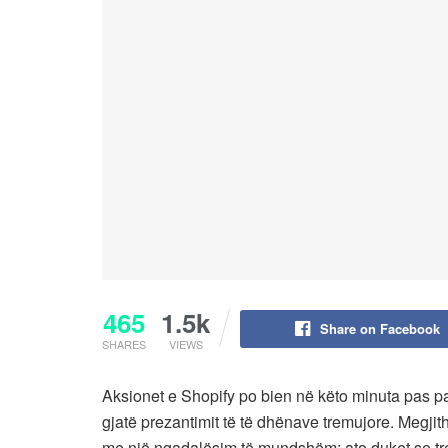
465
1.5k
Share on Facebook
SHARES
VIEWS
Aksionet e Shopify po bien në këto minuta pas p
gjatë prezantimit të të dhënave tremujore. Megjit
me një ngadalësim të mundshëm: ato duket se treg