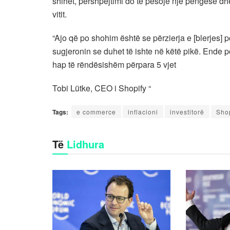
shihet, përshpejtimi do të pësojë një pengesë dh
vitit.
“Ajo që po shohim është se përzierja e [blerjes] p
sugjeronin se duhet të ishte në këtë pikë. Ende 
hap të rëndësishëm përpara 5 vjet
Tobi Lütke, CEO i Shopify “
Tags:
e commerce
inflacioni
investitorë
Sho
Të
Lidhura