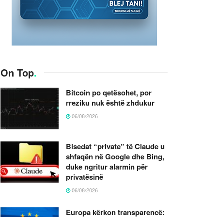
On Top
.
Bitcoin po qetësohet, por
rreziku nuk është zhdukur
06/08/2026
Bisedat “private” të Claude u
shfaqën në Google dhe Bing,
duke ngritur alarmin për
privatësinë
06/08/2026
Europa kërkon transparencë: