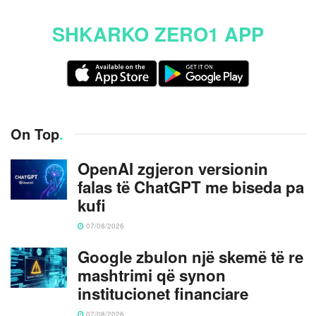
SHKARKO ZERO1 APP
On Top
.
OpenAI zgjeron versionin
falas të ChatGPT me biseda pa
kufi
07/08/2026
Google zbulon një skemë të re
mashtrimi që synon
institucionet financiare
07/08/2026