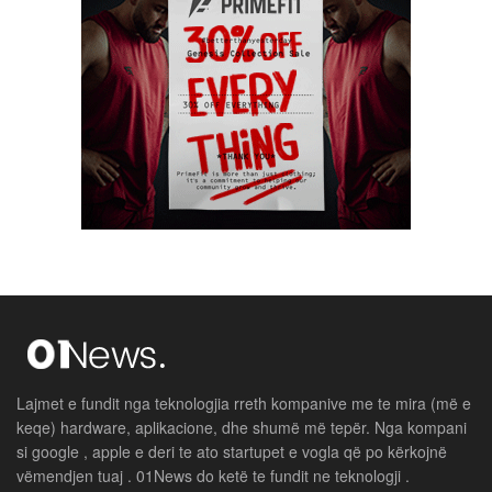
Lajmet e fundit nga teknologjia rreth kompanive me te mira (më e
keqe) hardware, aplikacione, dhe shumë më tepër. Nga kompani
si google , apple e deri te ato startupet e vogla që po kërkojnë
vëmendjen tuaj . 01News do ketë te fundit ne teknologji .