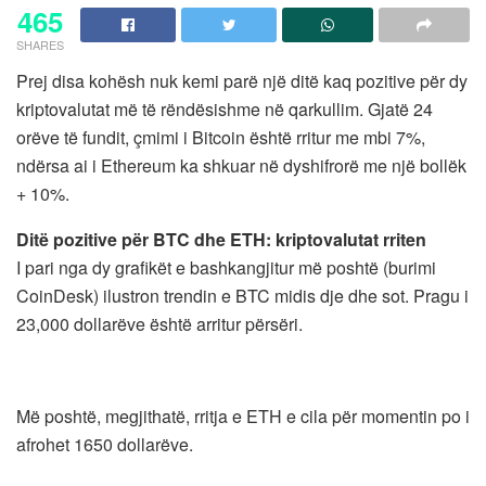
465
SHARES
Prej disa kohësh nuk kemi parë një ditë kaq pozitive për dy
kriptovalutat më të rëndësishme në qarkullim. Gjatë 24
orëve të fundit, çmimi i Bitcoin është rritur me mbi 7%,
ndërsa ai i Ethereum ka shkuar në dyshifrorë me një bollëk
+ 10%.
Ditë pozitive për BTC dhe ETH: kriptovalutat rriten
I pari nga dy grafikët e bashkangjitur më poshtë (burimi
CoinDesk) ilustron trendin e BTC midis dje dhe sot. Pragu i
23,000 dollarëve është arritur përsëri.
Më poshtë, megjithatë, rritja e ETH e cila për momentin po i
afrohet 1650 dollarëve.