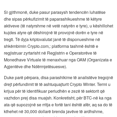
Si gjithmonë, duke pasur parasysh tendencën luhatëse
dhe sipas përkufizimit të paparashikueshme të këtyre
aktiveve (të natyrshme në vetë natyrën e tyre), u këshillohet
kujdes atyre që dëshirojnë të provojnë dorën e tyre në
tregti. Të dyja kriptovalutat janë të disponueshme në
shkëmbimin Crypto.com,: platforma tashmë është e
regjistruar zyrtarisht në Regjistrin e Operatorëve të
Monedhave Virtuale të menaxhuar nga OAM (Organizata e
Agjentëve dhe Ndërmjetësuesve).
Duke parë përpara, disa parashikime të analistëve tregojnë
drejt përfundimit të të ashtuquajturit Crypto Winter. Termi u
krijua për të identifikuar periudhën e zezë të sektorit që
vazhdon prej disa muajsh. Konkretisht, për BTC-në ka nga
ata që supozojnë se rritja e fortë tani është afër, aq sa do të
kthehet në 30,000 dollarë brenda javëve të ardhshme,