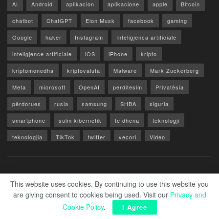
AI
Android
aplikacion
aplikacione
apple
Bitcoin
chatbot
ChatGPT
Elon Musk
facebook
gaming
Google
haker
Instagram
Inteligjenca artificiale
inteligjence artificiale
iOS
iPhone
kripto
kriptomonedha
kriptovaluta
Malware
Mark Zuckerberg
Meta
microsoft
OpenAI
perditesim
Privatësia
përdorues
rusia
samsung
SHBA
siguria
smartphone
sulm kibernetik
te dhena
teknologji
teknologjia
TikTok
twitter
vecori
Video
WhatsApp
x
youtube
Rreth Nesh
Reklamo
Privacy & Policy
Kontakt
This website uses cookies. By continuing to use this website you
are giving consent to cookies being used. Visit our
Privacy and
© 2026 Zero1.al - Part of techzero1.com
Cookie Policy
.
I Agree