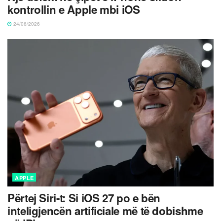
kontrollin e Apple mbi iOS
24/06/2026
APPLE
Përtej Siri-t: Si iOS 27 po e bën
inteligjencën artificiale më të dobishme