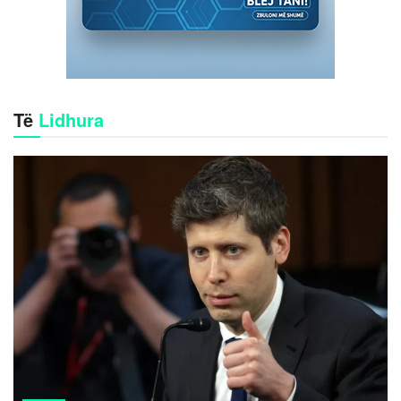
Të
Lidhura