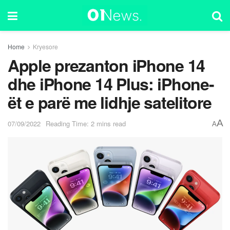
Home
Kryesore
Apple prezanton iPhone 14
dhe iPhone 14 Plus: iPhone-
ët e parë me lidhje satelitore
A
07/09/2022
Reading Time: 2 mins read
A