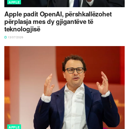
APPLE
Apple padit OpenAI, përshkallëzohet
përplasja mes dy gjigantëve të
teknologjisë
13/07/2026
APPLE