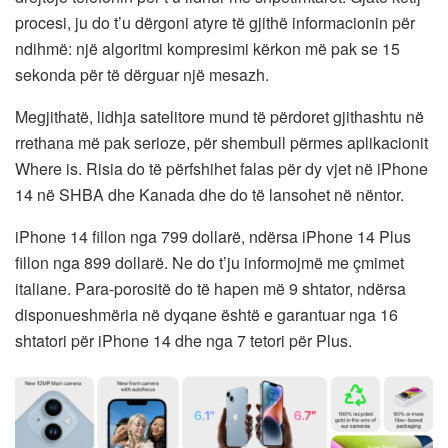
procesi, ju do t’u dërgoni atyre të gjithë informacionin për
ndihmë: një algoritmi kompresimi kërkon më pak se 15
sekonda për të dërguar një mesazh.
Megjithatë, lidhja satelitore mund të përdoret gjithashtu në
rrethana më pak serioze, për shembull përmes aplikacionit
Where is. Risia do të përfshihet falas për dy vjet në iPhone
14 në SHBA dhe Kanada dhe do të lansohet në nëntor.
iPhone 14 fillon nga 799 dollarë, ndërsa iPhone 14 Plus
fillon nga 899 dollarë. Ne do t’ju informojmë me çmimet
italiane. Para-porositë do të hapen më 9 shtator, ndërsa
disponueshmëria në dyqane është e garantuar nga 16
shtatori për iPhone 14 dhe nga 7 tetori për Plus.