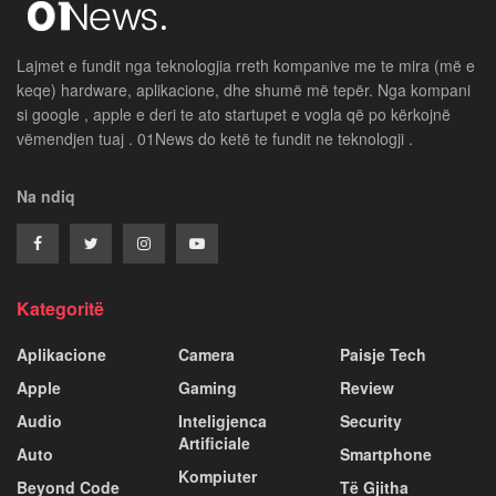
Lajmet e fundit nga teknologjia rreth kompanive me te mira (më e
keqe) hardware, aplikacione, dhe shumë më tepër. Nga kompani
si google , apple e deri te ato startupet e vogla që po kërkojnë
vëmendjen tuaj . 01News do ketë te fundit ne teknologji .
Na ndiq
Kategoritë
Aplikacione
Camera
Paisje Tech
Apple
Gaming
Review
Audio
Inteligjenca
Security
Artificiale
Auto
Smartphone
Kompiuter
Beyond Code
Të Gjitha