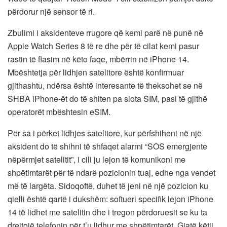
përdorur një sensor të ri.
Zbulimi i aksidenteve rrugore që kemi parë në punë në
Apple Watch Series 8 të re dhe për të cilat kemi pasur
rastin të flasim në këto faqe, mbërrin në iPhone 14.
Mbështetja për lidhjen satelitore është konfirmuar
gjithashtu, ndërsa është interesante të theksohet se në
SHBA iPhone-ët do të shiten pa slota SIM, pasi të gjithë
operatorët mbështesin eSIM.
Për sa i përket lidhjes satelitore, kur përfshiheni në një
aksident do të shihni të shfaqet alarmi “SOS emergjente
nëpërmjet satelitit”, i cili ju lejon të komunikoni me
shpëtimtarët për të ndarë pozicionin tuaj, edhe nga vendet
më të largëta. Sidoqoftë, duhet të jeni në një pozicion ku
qielli është qartë i dukshëm: softueri specifik lejon iPhone
14 të lidhet me satelitin dhe i tregon përdoruesit se ku ta
drejtojë telefonin për t’u lidhur me shpëtimtarët. Gjatë këtij