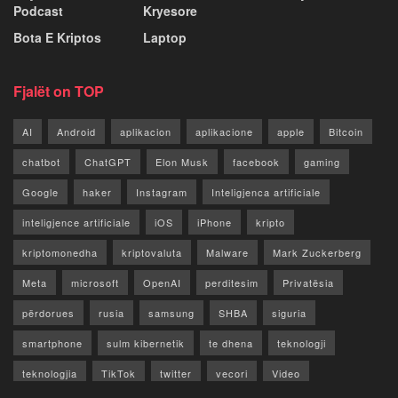
Podcast
Kryesore
Bota E Kriptos
Laptop
Fjalët on TOP
AI
Android
aplikacion
aplikacione
apple
Bitcoin
chatbot
ChatGPT
Elon Musk
facebook
gaming
Google
haker
Instagram
Inteligjenca artificiale
inteligjence artificiale
iOS
iPhone
kripto
kriptomonedha
kriptovaluta
Malware
Mark Zuckerberg
Meta
microsoft
OpenAI
perditesim
Privatësia
përdorues
rusia
samsung
SHBA
siguria
smartphone
sulm kibernetik
te dhena
teknologji
teknologjia
TikTok
twitter
vecori
Video