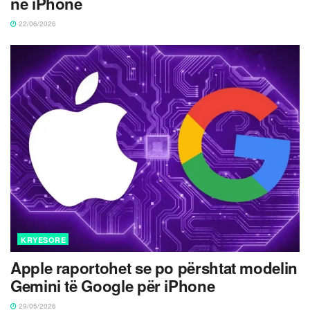
në iPhone
22/06/2026
KRYESORE
Apple raportohet se po përshtat modelin
Gemini të Google për iPhone
29/05/2026