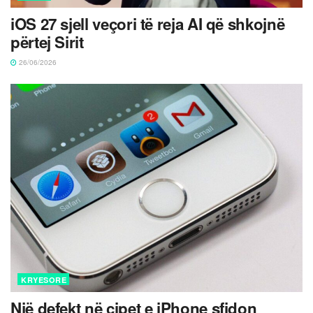
iOS 27 sjell veçori të reja AI që shkojnë
përtej Sirit
26/06/2026
KRYESORE
Një defekt në çipet e iPhone sfidon