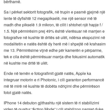
bërthamë.
Sa i përket sektorit fotografik, në trupin e pasmë gjejmë një
lente të dyfishtë 12 megapikselë, me një sensor më të
madh dhe pikselë 1.9 mikron, të cilit i shtohet një hapje f /
1.5. Një përmirësim prej 49% është vlerësuar në marrjen e
fotografive në kushte të dritës së ulët, ndërsa ekspozimi në
modalitetin e natës është dy herë më i shpejtë në krahasim
me 13. Përmirësime vijnë edhe për kamerën e përparme,
tek e cila është përmirësuar marrja dhe fokusimi automatik
në kushte me dritë të ulët.
Ende në temën e fotografimit gjatë natës, Apple ka
integruar motorin e ri Photonic, i cili garanton performancë
më të mirë në kushte të dobëta ndriçimi dhe përmirëson
fotot gjatë natës.
IPhone 14 debuton gjithashtu një sistem të ri stabilizimi
video të quajtur “Action Mode” i cili stabilizon pamjet duke