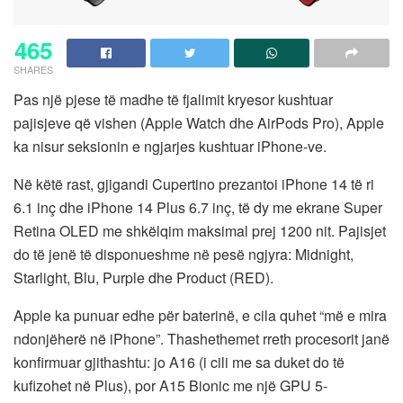
465
SHARES
Pas një pjese të madhe të fjalimit kryesor kushtuar
pajisjeve që vishen (Apple Watch dhe AirPods Pro), Apple
ka nisur seksionin e ngjarjes kushtuar iPhone-ve.
Në këtë rast, gjigandi Cupertino prezantoi iPhone 14 të ri
6.1 inç dhe iPhone 14 Plus 6.7 inç, të dy me ekrane Super
Retina OLED me shkëlqim maksimal prej 1200 nit. Pajisjet
do të jenë të disponueshme në pesë ngjyra: Midnight,
Starlight, Blu, Purple dhe Product (RED).
Apple ka punuar edhe për baterinë, e cila quhet “më e mira
ndonjëherë në iPhone”. Thashethemet rreth procesorit janë
konfirmuar gjithashtu: jo A16 (i cili me sa duket do të
kufizohet në Plus), por A15 Bionic me një GPU 5-