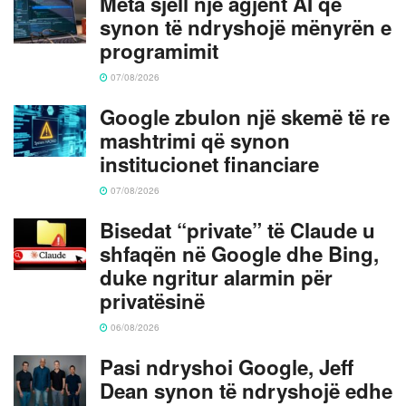
Meta sjell një agjent AI që
synon të ndryshojë mënyrën e
programimit
07/08/2026
Google zbulon një skemë të re
mashtrimi që synon
institucionet financiare
07/08/2026
Bisedat “private” të Claude u
shfaqën në Google dhe Bing,
duke ngritur alarmin për
privatësinë
06/08/2026
Pasi ndryshoi Google, Jeff
Dean synon të ndryshojë edhe