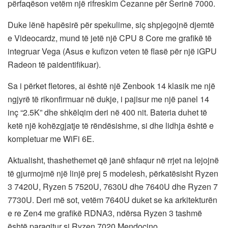
përfaqëson vetëm një rifreskim Cezanne për Serinë 7000.
Duke lënë hapësirë ​​për spekulime, siç shpjegojnë djemtë
e Videocardz, mund të jetë një CPU 8 Core me grafikë të
integruar Vega (Asus e kufizon veten të flasë për një iGPU
Radeon të paidentifikuar).
Sa i përket fletores, ai është një Zenbook 14 klasik me një
ngjyrë të rikonfirmuar në dukje, i pajisur me një panel 14
inç “2.5K” dhe shkëlqim deri në 400 nit. Bateria duhet të
ketë një kohëzgjatje të rëndësishme, si dhe lidhja është e
kompletuar me WiFi 6E.
Aktualisht, thashethemet që janë shfaqur në rrjet na lejojnë
të gjurmojmë një linjë prej 5 modelesh, përkatësisht Ryzen
3 7420U, Ryzen 5 7520U, 7630U dhe 7640U dhe Ryzen 7
7730U. Deri më sot, vetëm 7640U duket se ka arkitekturën
e re Zen4 me grafikë RDNA3, ndërsa Ryzen 3 tashmë
është paraqitur si Ryzen 7020 Mendocino.