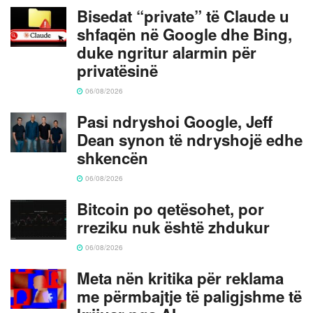
Bisedat “private” të Claude u
shfaqën në Google dhe Bing,
duke ngritur alarmin për
privatësinë
06/08/2026
Pasi ndryshoi Google, Jeff
Dean synon të ndryshojë edhe
shkencën
06/08/2026
Bitcoin po qetësohet, por
rreziku nuk është zhdukur
06/08/2026
Meta nën kritika për reklama
me përmbajtje të paligjshme të