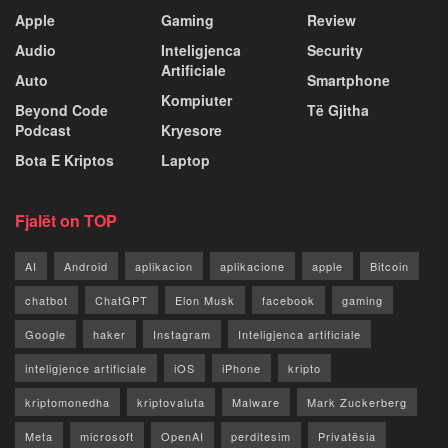
Apple
Gaming
Review
Audio
Inteligjenca
Security
Artificiale
Auto
Smartphone
Kompiuter
Beyond Code
Të Gjitha
Podcast
Kryesore
Bota E Kriptos
Laptop
Fjalët on TOP
AI
Android
aplikacion
aplikacione
apple
Bitcoin
chatbot
ChatGPT
Elon Musk
facebook
gaming
Google
haker
Instagram
Inteligjenca artificiale
inteligjence artificiale
iOS
iPhone
kripto
kriptomonedha
kriptovaluta
Malware
Mark Zuckerberg
Meta
microsoft
OpenAI
perditesim
Privatësia