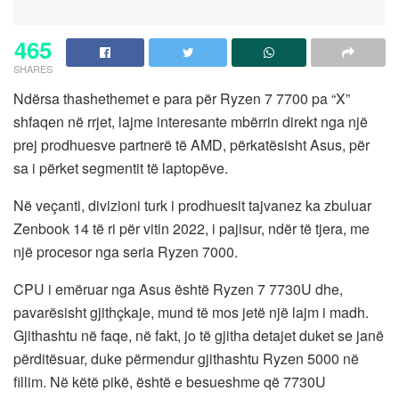
465
SHARES
Ndërsa thashethemet e para për Ryzen 7 7700 pa “X”
shfaqen në rrjet, lajme interesante mbërrin direkt nga një
prej prodhuesve partnerë të AMD, përkatësisht Asus, për
sa i përket segmentit të laptopëve.
Në veçanti, divizioni turk i prodhuesit tajvanez ka zbuluar
Zenbook 14 të ri për vitin 2022, i pajisur, ndër të tjera, me
një procesor nga seria Ryzen 7000.
CPU i emëruar nga Asus është Ryzen 7 7730U dhe,
pavarësisht gjithçkaje, mund të mos jetë një lajm i madh.
Gjithashtu në faqe, në fakt, jo të gjitha detajet duket se janë
përditësuar, duke përmendur gjithashtu Ryzen 5000 në
fillim. Në këtë pikë, është e besueshme që 7730U