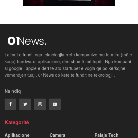
Lajmet e fundit nga teknologjia rreth kompanive me te mira (më e
keqe) hardware, aplikacione, dhe shumë më tepër. Nga kompani
si google , apple e deri te ato startupet e vogla që po kërkojnë
vëmendjen tuaj . 01News do ketë te fundit ne teknologji .
Na ndiq
Kategoritë
Aplikacione
Camera
Paisje Tech