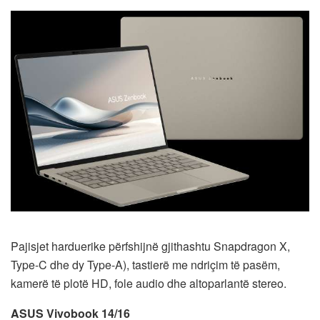
Pajisjet harduerike përfshijnë gjithashtu Snapdragon X,
Type-C dhe dy Type-A), tastierë me ndriçim të pasëm,
kamerë të plotë HD, fole audio dhe altoparlantë stereo.
ASUS Vivobook 14/16