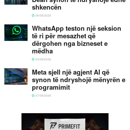
shkencën
06/08/2026
WhatsApp teston një seksion
të ri për mesazhet që
dërgohen nga bizneset e
mëdha
03/08/2026
Meta sjell një agjent AI që
synon të ndryshojë mënyrën e
programimit
07/08/2026