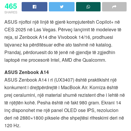
465
SHARES
ASUS njoftoi një linjë të gjerë kompjuterësh Copilot+ në
CES 2025 në Las Vegas. Përveç lançimit të modeleve të
reja, si Zenbook A14 dhe Vivobook 14/16, prodhuesi
tajvanez ka përditësuar edhe ato tashmë në katalog.
Prandaj, përdoruesit do të jenë në gjendje të zgjedhin
laptopë me procesorë Intel, AMD dhe Qualcomm.
ASUS Zenbook A14
ASUS Zenbook A14 i ri (UX3407) është praktikisht një
konkurrent i drejtpërdrejtë i MacBook Air. Korniza është
prej ceralumini, një material shumë rezistent dhe i lehtë në
të njëjtën kohë. Pesha është në fakt 980 gram. Ekrani 14
inç disponohet me një panel OLED ose IPS, rezolucion
deri në 2880×1800 piksele dhe shpejtësi rifreskimi deri në
120 Hz.