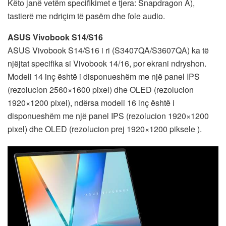
Këto janë vetëm specifikimet e tjera: Snapdragon A),
tastierë me ndriçim të pasëm dhe fole audio.
ASUS Vivobook S14/S16
ASUS Vivobook S14/S16 i ri (S3407QA/S3607QA) ka të
njëjtat specifika si Vivobook 14/16, por ekrani ndryshon.
Modeli 14 inç është i disponueshëm me një panel IPS
(rezolucion 2560×1600 pixel) dhe OLED (rezolucion
1920×1200 pixel), ndërsa modeli 16 inç është i
disponueshëm me një panel IPS (rezolucion 1920×1200
pixel) dhe OLED (rezolucion prej 1920×1200 piksele ).