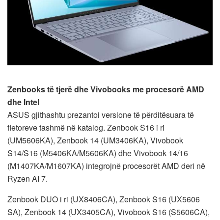
Zenbooks të tjerë dhe Vivobooks me procesorë AMD
dhe Intel
ASUS gjithashtu prezantoi versione të përditësuara të
fletoreve tashmë në katalog. Zenbook S16 i ri
(UM5606KA), Zenbook 14 (UM3406KA), Vivobook
S14/S16 (M5406KA/M5606KA) dhe Vivobook 14/16
(M1407KA/M1607KA) integrojnë procesorët AMD deri në
Ryzen AI 7.
Zenbook DUO i ri (UX8406​CA), Zenbook S16 (UX5606​
SA), Zenbook 14 (UX3405​CA), Vivobook S16 (S5606CA),