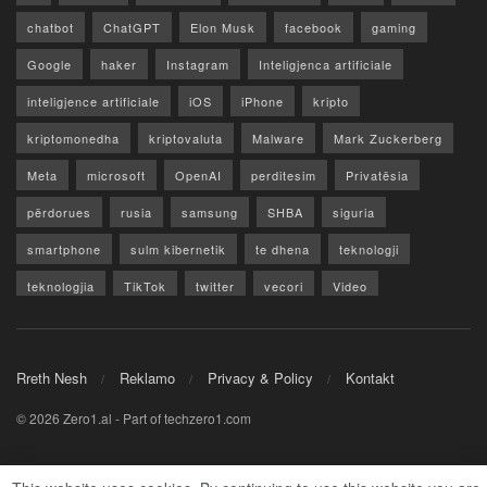
chatbot
ChatGPT
Elon Musk
facebook
gaming
Google
haker
Instagram
Inteligjenca artificiale
inteligjence artificiale
iOS
iPhone
kripto
kriptomonedha
kriptovaluta
Malware
Mark Zuckerberg
Meta
microsoft
OpenAI
perditesim
Privatësia
përdorues
rusia
samsung
SHBA
siguria
smartphone
sulm kibernetik
te dhena
teknologji
teknologjia
TikTok
twitter
vecori
Video
WhatsApp
x
youtube
Rreth Nesh
Reklamo
Privacy & Policy
Kontakt
© 2026 Zero1.al - Part of techzero1.com