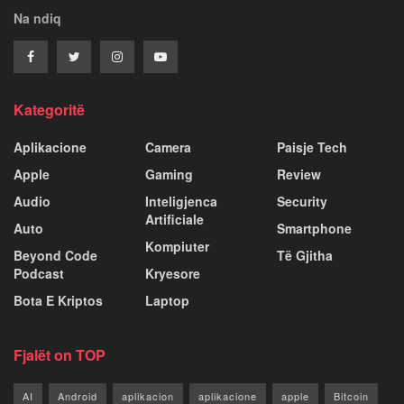
Na ndiq
Kategoritë
Aplikacione
Camera
Paisje Tech
Apple
Gaming
Review
Audio
Inteligjenca
Security
Artificiale
Auto
Smartphone
Kompiuter
Beyond Code
Të Gjitha
Podcast
Kryesore
Bota E Kriptos
Laptop
Fjalët on TOP
AI
Android
aplikacion
aplikacione
apple
Bitcoin