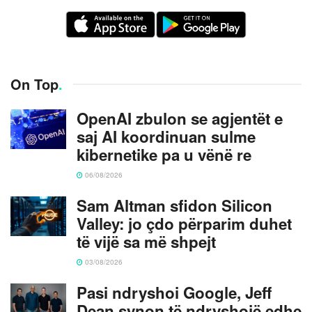
On Top
.
OpenAI zbulon se agjentët e
saj AI koordinuan sulme
kibernetike pa u vënë re
06/08/2026
Sam Altman sfidon Silicon
Valley: jo çdo përparim duhet
të vijë sa më shpejt
03/08/2026
Pasi ndryshoi Google, Jeff
Dean synon të ndryshojë edhe