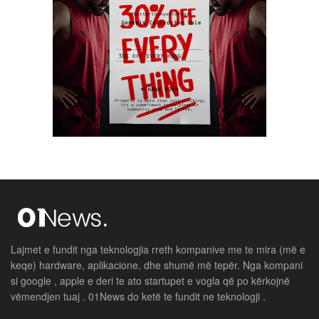
Lajmet e fundit nga teknologjia rreth kompanive me te mira (më e
keqe) hardware, aplikacione, dhe shumë më tepër. Nga kompani
si google , apple e deri te ato startupet e vogla që po kërkojnë
vëmendjen tuaj . 01News do ketë te fundit ne teknologji .