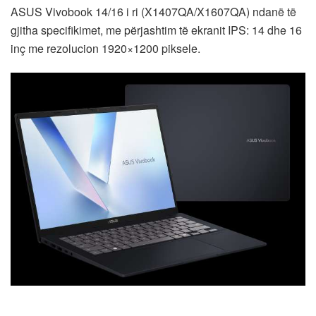
ASUS Vivobook 14/16 i ri (X1407QA/X1607QA) ndanë të
gjitha specifikimet, me përjashtim të ekranit IPS: 14 dhe 16
inç me rezolucion 1920×1200 piksele.