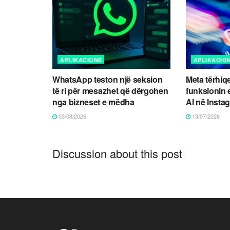
APLIKACIONE
APLIKACIO
WhatsApp teston një seksion
Meta tërhiqe
të ri për mesazhet që dërgohen
funksionin
nga bizneset e mëdha
AI në Insta
03/08/2026
13/07/2026
Discussion about this post