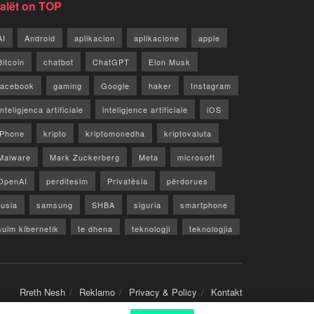
jalët on TOP
AI
Android
aplikacion
aplikacione
apple
Bitcoin
chatbot
ChatGPT
Elon Musk
facebook
gaming
Google
haker
Instagram
Inteligjenca artificiale
inteligjence artificiale
iOS
iPhone
kripto
kriptomonedha
kriptovaluta
Malware
Mark Zuckerberg
Meta
microsoft
OpenAI
perditesim
Privatësia
përdorues
rusia
samsung
SHBA
siguria
smartphone
sulm kibernetik
te dhena
teknologji
teknologjia
TikTok
twitter
vecori
Video
WhatsApp
x
youtube
Rreth Nesh
Reklamo
Privacy & Policy
Kontakt