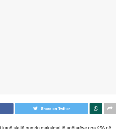
Share on Twitter
ët kanë sjellë numrin maksimal të anëtarëve nga 256 në