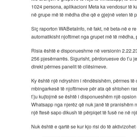
1024 persona, aplikacioni Meta ka vendosur të k
në grupe më të mëdha dhe që e gjejnë veten të p
Siç raporton WABetaInfo, në fakt, në beta-në e re 
automatikisht njoftimet nga grupet më të mëdha, 
Risia është e disponueshme në versionin 2.22.2
256 pjesëmarrës. Sigurisht, përdoruesve do t’u je
direkt përmes panelit të cilësimeve.
Ky është një ndryshim i rëndësishëm, përmes të 
mbingarkesë të njoftimeve për ata që shtohen ra
t’ju kujtojmë se është i disponueshëm një opsio
Whatsapp nga njerëz që nuk janë të pranishëm në 
një ftesë sapo dikush të përpiqet të fusë ne në nj
Nuk është e qartë se kur kjo risi do të aktivizohet 