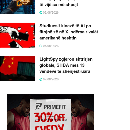
të vijë sa më shpejt
03/08/2026
Studiuesit kinezë të AI po
fitojnë zë në X, ndërsa rivalët
amerikanë heshtin
04/08/2026
LightSpy zgjeron shtrirjen
globale, SHBA mes 13
vendeve të shënjestruara
07/08/2026