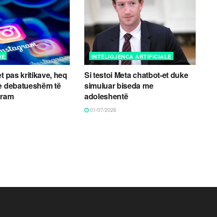
NE
INTELIGJENCA ARTIFICIALE
t pas kritikave, heq
Si testoi Meta chatbot-et duke
 e debatueshëm të
simuluar biseda me
gram
adoleshentë
01/07/2026