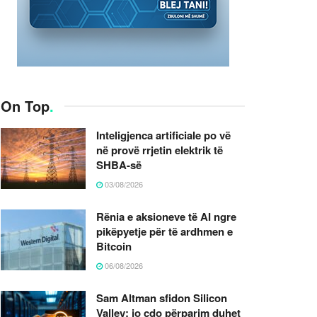
On Top
.
Inteligjenca artificiale po vë
në provë rrjetin elektrik të
SHBA-së
03/08/2026
Rënia e aksioneve të AI ngre
pikëpyetje për të ardhmen e
Bitcoin
06/08/2026
Sam Altman sfidon Silicon
Valley: jo çdo përparim duhet