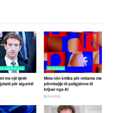
CA ARTIFICIALE
KRYESORE
et me një tjetër
Meta nën kritika për reklama me
jykatë për sigurinë
përmbajtje të paligjshme të
krijuar nga AI
06/08/2026