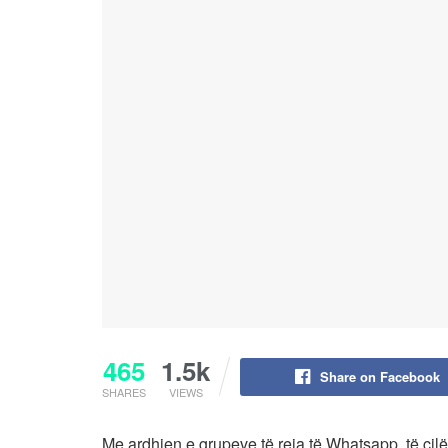
465
1.5k
Share on Facebook
SHARES
VIEWS
Me ardhjen e grupeve të reja të Whatsapp, të cil