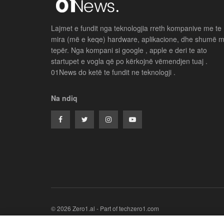
Lajmet e fundit nga teknologjia rreth kompanive me te
mira (më e keqe) hardware, aplikacione, dhe shumë 
tepër. Nga kompani si google , apple e deri te ato
startupet e vogla që po kërkojnë vëmendjen tuaj .
01News do ketë te fundit ne teknologji .
Na ndiq
© 2026 Zero1.al - Part of techzero1.com