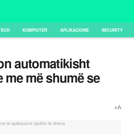
TECH
KOMPIUTER
APLIKACIONE
SECURITY
on automatikisht
ve me më shumë se
A
A