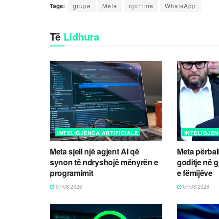
Tags:
grupe
Meta
njoftime
WhatsApp
Të
Lidhura
INTELIGJENCA ARTIFICIALE
INTELIGJEN
Meta sjell një agjent AI që
Meta përball
synon të ndryshojë mënyrën e
goditje në g
programimit
e fëmijëve
07/08/2026
07/08/2026