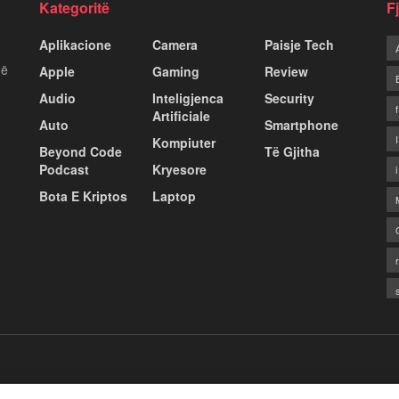
Kategoritë
F
Aplikacione
Camera
Paisje Tech
më
Apple
Gaming
Review
Audio
Inteligjenca
Security
Artificiale
Auto
Smartphone
Kompiuter
Beyond Code
Të Gjitha
Podcast
Kryesore
Bota E Kriptos
Laptop