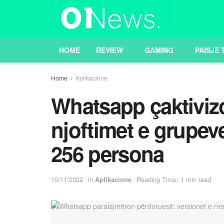
HOME
REVIEW
GAMING
PAISJE 
Home
Aplikacione
Whatsapp çaktiviz
njoftimet e grupe
256 persona
10/11/2022
in
Aplikacione
Reading Time: 1 min read