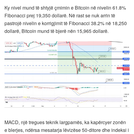
Ky nivel mund të shtyjë çmimin e Bitcoin në nivelin 61.8%
Fibonacci prej 19,350 dollarë. Në rast se nuk arrin të
pastrojë nivelin e korrigjimit të Fibonacci 38.2% në 18,250
dollarë, Bitcoin mund të bjerë nën 15,965 dollarë.
MACD, një tregues teknik largpamës, ka kapërcyer zonën
e blerjes, ndërsa mesatarja lëvizëse 50-ditore dhe indeksi i