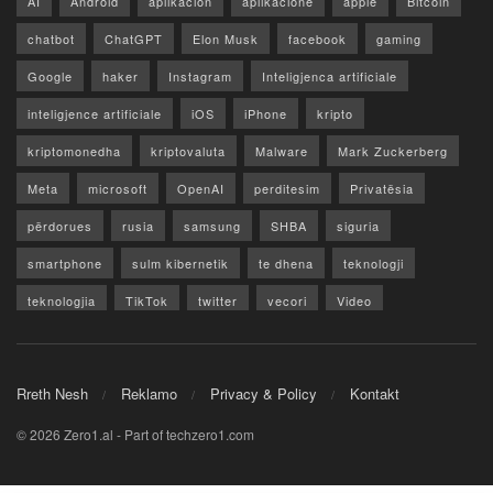
AI
Android
aplikacion
aplikacione
apple
Bitcoin
chatbot
ChatGPT
Elon Musk
facebook
gaming
Google
haker
Instagram
Inteligjenca artificiale
inteligjence artificiale
iOS
iPhone
kripto
kriptomonedha
kriptovaluta
Malware
Mark Zuckerberg
Meta
microsoft
OpenAI
perditesim
Privatësia
përdorues
rusia
samsung
SHBA
siguria
smartphone
sulm kibernetik
te dhena
teknologji
teknologjia
TikTok
twitter
vecori
Video
WhatsApp
x
youtube
Rreth Nesh
Reklamo
Privacy & Policy
Kontakt
© 2026 Zero1.al - Part of techzero1.com