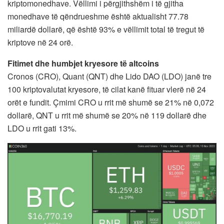
kriptomonedhave. Vëllimi i përgjithshëm i të gjitha
monedhave të qëndrueshme është aktualisht 77.78
miliardë dollarë, që është 93% e vëllimit total të tregut të
kriptove në 24 orë.
Fitimet dhe humbjet kryesore të altcoins
Cronos (CRO), Quant (QNT) dhe Lido DAO (LDO) janë tre
100 kriptovalutat kryesore, të cilat kanë fituar vlerë në 24
orët e fundit. Çmimi CRO u rrit më shumë se 21% në 0,072
dollarë, QNT u rrit më shumë se 20% në 119 dollarë dhe
LDO u rrit gati 13%.