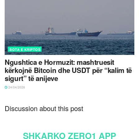
BOTA E KRIPTOS
Ngushtica e Hormuzit: mashtruesit
kërkojnë Bitcoin dhe USDT për “kalim të
sigurt” të anijeve
24/04/2026
Discussion about this post
SHKARKO ZERO1 APP