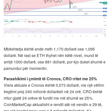
Mbështetja është ende rreth 1,170 dollarë ose 1,095
dollarë. Në rast se ETH thyhet nën këtë nivel, mund të
arrijë 1000 dollarë, ose 881 dollarë, por kjo duket shumë e
pamundur për momentin.
Parashikimi i çmimit të Cronos, CRO rritet me 25%
Vlera aktuale e Cronos është 0,073 dollarë, me një vëllim
tregtimi prej 240 milionë dollarësh në 24 orë. CRO është
rritur gjatë 24 orëve të fundit me më shumë se 25%.
CoinMarketCap aktualisht e rendit atë në vendin e 29-të,
me një kapital tregu prej 1.8 miliardë dollarësh. Ka