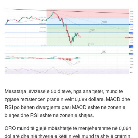
Mesatarja lëvizëse e 50 ditëve, nga ana tjetër, mund të
zgjasë rezistencën pranë nivelit 0,089 dollarë. MACD dhe
RSI po bëhen divergjente pasi MACD është në zonën e
blerjes dhe RSI është në zonën e shitjes.
CRO mund të gjejë mbështetje të menjëhershme në 0,064
dollarë dhe një thyerje e këtij niveli mund ta shtyjë çmimin