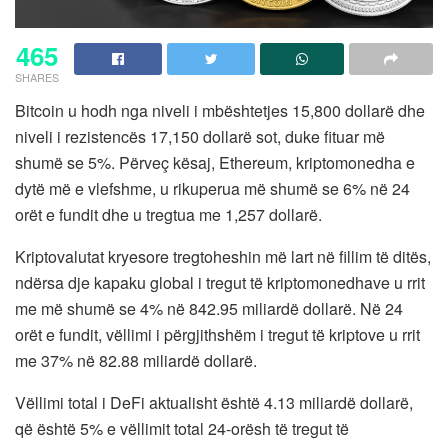
465
SHARES
Bitcoin u hodh nga niveli i mbështetjes 15,800 dollarë dhe
niveli i rezistencës 17,150 dollarë sot, duke fituar më
shumë se 5%. Përveç kësaj, Ethereum, kriptomonedha e
dytë më e vlefshme, u rikuperua më shumë se 6% në 24
orët e fundit dhe u tregtua me 1,257 dollarë.
Kriptovalutat kryesore tregtoheshin më lart në fillim të ditës,
ndërsa dje kapaku global i tregut të kriptomonedhave u rrit
me më shumë se 4% në 842.95 miliardë dollarë. Në 24
orët e fundit, vëllimi i përgjithshëm i tregut të kriptove u rrit
me 37% në 82.88 miliardë dollarë.
Vëllimi total i DeFi aktualisht është 4.13 miliardë dollarë,
që është 5% e vëllimit total 24-orësh të tregut të