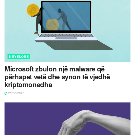
KRYESORE
Microsoft zbulon një malware që
përhapet vetë dhe synon të vjedhë
kriptomonedha
23/06/2026