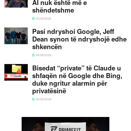
AI nuk është më e
shëndetshme
03/08/2026
Pasi ndryshoi Google, Jeff
Dean synon të ndryshojë edhe
shkencën
06/08/2026
Bisedat “private” të Claude u
shfaqën në Google dhe Bing,
duke ngritur alarmin për
privatësinë
06/08/2026