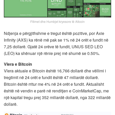
Fitimet dhe Humbjet kryesore të Altcoin
Ndjenja e përgjithshme e tregut është pozitive, por Axie
Infinity (AXS) ka rënë më pak se 1% në 24 orët e fundit në
7,25 dollarë. Gjatë 24 orëve të fundit, UNUS SED LEO
(LEO) ka shënuar një rënie prej më shumë se 0.50%.
Vlera e Bitcoin
Vlera aktuale e Bitcoin është 16,766 dollarë dhe vëllimi i
tregtimit në 24 orët e fundit është 47 miliardë dollarë.
Bitcoin është rritur me 4% në 24 orët e fundit. Aktualisht
është në vendin e parë në renditjen e CoinMarketCap, me
një kapital tregu prej 352 miliardë dollarë, nga 322 miliardë
dollarë.