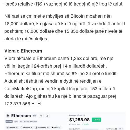
forcës relative (RSI) vazhdojnë të tregojnë një treg të ariut.
Në rast se çmimet e mbylljes së Bitcoin mbahen nën
18,000 dollarë, ka gjasa që ka të ngjarë të vazhdojë animi i
poshtëm; 16,000 dollarë dhe 15,850 dollarë janë nivele të
afërta të mbështetjes.
Vlera e Ethereum
Vlera aktuale e Ethereum është 1,258 dollarë, me një
vëllim tregtimi 24-orësh prej 14 miliardë dollarësh.
Ethereum ka fituar më shumë se 6% në 24 orët e fundit.
Aktualisht është në vendin e dytë në renditjen e
CoinMarketCap, me një kapital tregu prej 153 miliardë
dollarësh. Ajo gjithashtu ka një bilanc të papaguar prej
122,373,866 ETH.