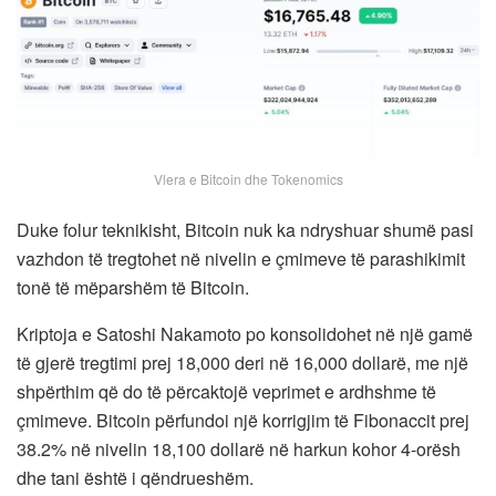
Vlera e Bitcoin dhe Tokenomics
Duke folur teknikisht, Bitcoin nuk ka ndryshuar shumë pasi
vazhdon të tregtohet në nivelin e çmimeve të parashikimit
tonë të mëparshëm të Bitcoin.
Kriptoja e Satoshi Nakamoto po konsolidohet në një gamë
të gjerë tregtimi prej 18,000 deri në 16,000 dollarë, me një
shpërthim që do të përcaktojë veprimet e ardhshme të
çmimeve. Bitcoin përfundoi një korrigjim të Fibonaccit prej
38.2% në nivelin 18,100 dollarë në harkun kohor 4-orësh
dhe tani është i qëndrueshëm.