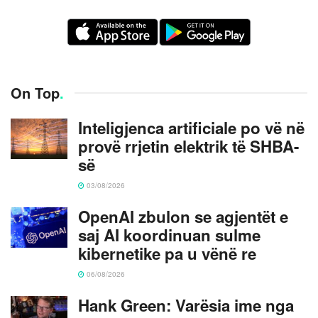
On Top
.
Inteligjenca artificiale po vë në
provë rrjetin elektrik të SHBA-
së
03/08/2026
OpenAI zbulon se agjentët e
saj AI koordinuan sulme
kibernetike pa u vënë re
06/08/2026
Hank Green: Varësia ime nga