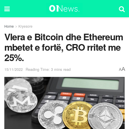
Home
Kryesore
Vlera e Bitcoin dhe Ethereum
mbetet e fortë, CRO rritet me
25%.
A
15/11/2022
Reading Time: 3 mins read
A