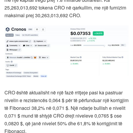
25,263,013,692 tokena CRO në qarkullim, me një furnizim
maksimal prej 30,263,013,692 CRO.
CRO është aktualisht në një fazë rritjeje pasi ka pastruar
nivelin e rezistencës 0,064 $ për të përfunduar një korrigjim
të Fibonacci 38,2% në 0,071 $. Një ndarje bullish e nivelit
0,071 $ mund të shtyjë CRO drejt niveleve 0,0765 $ ose
0,0820 $, që janë nivelet 50% dhe 61,8% të korrigjimit të
Fibonacci.