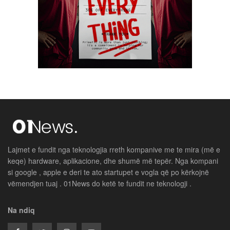
Lajmet e fundit nga teknologjia rreth kompanive me te mira (më e
keqe) hardware, aplikacione, dhe shumë më tepër. Nga kompani
si google , apple e deri te ato startupet e vogla që po kërkojnë
vëmendjen tuaj . 01News do ketë te fundit ne teknologji .
Na ndiq