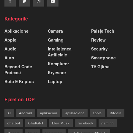
Kategoritë
Aplikacione
Camera
Paisje Tech
Apple
Gaming
Review
Audio
Inteligjenca
Security
Artificiale
Auto
Smartphone
Kompiuter
Beyond Code
Të Gjitha
Podcast
Kryesore
Bota E Kriptos
Laptop
Fjalët on TOP
AI
Android
aplikacion
aplikacione
apple
Bitcoin
chatbot
ChatGPT
Elon Musk
facebook
gaming
Google
haker
Instagram
Inteligjenca artificiale