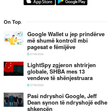
On Top
.
Google Wallet u jep prindërve
më shumë kontroll mbi
pagesat e fëmijëve
07/08/2026
LightSpy zgjeron shtrirjen
globale, SHBA mes 13
vendeve të shënjestruara
07/08/2026
Pasi ndryshoi Google, Jeff
Dean synon të ndryshojë edhe
shkencën