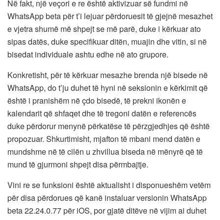
Në fakt, një veçori e re është aktivizuar së fundmi në
WhatsApp beta për t’i lejuar përdoruesit të gjejnë mesazhet
e vjetra shumë më shpejt se më parë, duke i kërkuar ato
sipas datës, duke specifikuar ditën, muajin dhe vitin, si në
bisedat individuale ashtu edhe në ato grupore.
Konkretisht, për të kërkuar mesazhe brenda një bisede në
WhatsApp, do t’ju duhet të hyni në seksionin e kërkimit që
është i pranishëm në çdo bisedë, të prekni ikonën e
kalendarit që shfaqet dhe të tregoni datën e referencës
duke përdorur menynë përkatëse të përzgjedhjes që është
propozuar. Shkurtimisht, mjafton të mbani mend datën e
mundshme në të cilën u zhvillua biseda në mënyrë që të
mund të gjurmoni shpejt disa përmbajtje.
Vini re se funksioni është aktualisht i disponueshëm vetëm
për disa përdorues që kanë instaluar versionin WhatsApp
beta 22.24.0.77 për iOS, por gjatë ditëve në vijim ai duhet