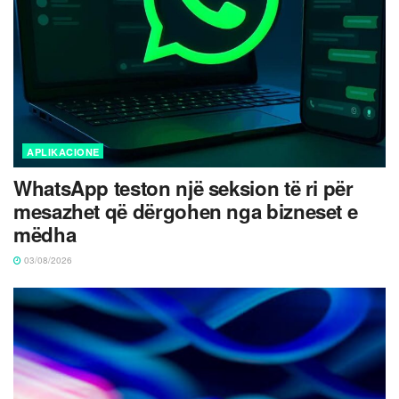
APLIKACIONE
WhatsApp teston një seksion të ri për
mesazhet që dërgohen nga bizneset e
mëdha
03/08/2026