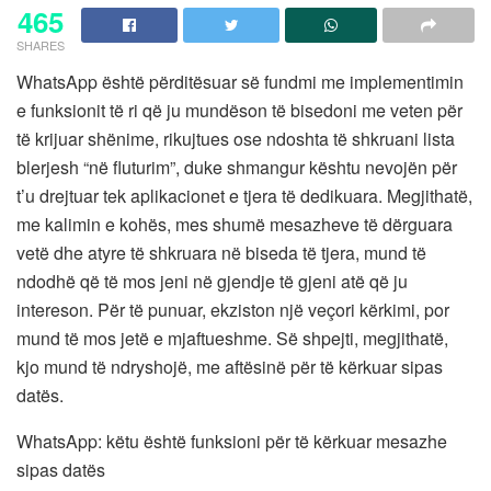
465
SHARES
WhatsApp është përditësuar së fundmi me implementimin
e funksionit të ri që ju mundëson të bisedoni me veten për
të krijuar shënime, rikujtues ose ndoshta të shkruani lista
blerjesh “në fluturim”, duke shmangur kështu nevojën për
t’u drejtuar tek aplikacionet e tjera të dedikuara. Megjithatë,
me kalimin e kohës, mes shumë mesazheve të dërguara
vetë dhe atyre të shkruara në biseda të tjera, mund të
ndodhë që të mos jeni në gjendje të gjeni atë që ju
intereson. Për të punuar, ekziston një veçori kërkimi, por
mund të mos jetë e mjaftueshme. Së shpejti, megjithatë,
kjo mund të ndryshojë, me aftësinë për të kërkuar sipas
datës.
WhatsApp: këtu është funksioni për të kërkuar mesazhe
sipas datës