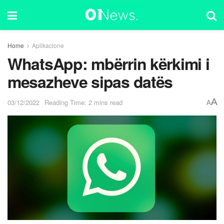
Home
Aplikacione
WhatsApp: mbërrin kërkimi i
mesazheve sipas datës
A
03/12/2022
Reading Time: 2 mins read
A