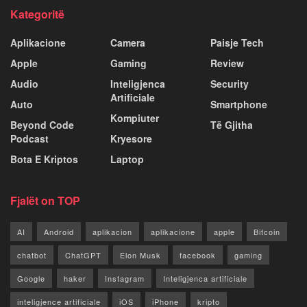
Kategoritë
Aplikacione
Camera
Paisje Tech
Apple
Gaming
Review
Audio
Inteligjenca
Security
Artificiale
Auto
Smartphone
Kompiuter
Beyond Code
Të Gjitha
Podcast
Kryesore
Bota E Kriptos
Laptop
Fjalët on TOP
AI
Android
aplikacion
aplikacione
apple
Bitcoin
chatbot
ChatGPT
Elon Musk
facebook
gaming
Google
haker
Instagram
Inteligjenca artificiale
inteligjence artificiale
iOS
iPhone
kripto