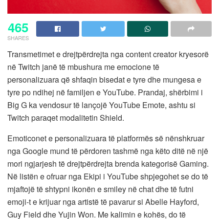
465
SHARES
Transmetimet e drejtpërdrejta nga content creator kryesorë
në Twitch janë të mbushura me emocione të
personalizuara që shfaqin bisedat e tyre dhe mungesa e
tyre po ndihej në familjen e YouTube. Prandaj, shërbimi i
Big G ka vendosur të lançojë YouTube Emote, ashtu si
Twitch paraqet modalitetin Shield.
Emoticonet e personalizuara të platformës së nënshkruar
nga Google mund të përdoren tashmë nga këto ditë në një
mori ngjarjesh të drejtpërdrejta brenda kategorisë Gaming.
Në listën e ofruar nga Ekipi i YouTube shpjegohet se do të
mjaftojë të shtypni ikonën e smiley në chat dhe të futni
emoji-t e krijuar nga artistë të pavarur si Abelle Hayford,
Guy Field dhe Yujin Won. Me kalimin e kohës, do të