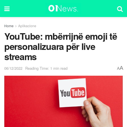
Home
Aplikacione
YouTube: mbërrijnë emoji të
personalizuara për live
streams
A
06/12/2022
Reading Time: 1 min read
A