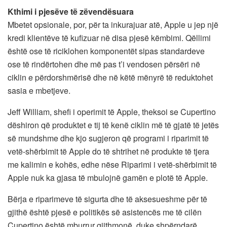
Kthimi i pjesëve të zëvendësuara
Mbetet opsionale, por, për ta inkurajuar atë, Apple u jep një
kredi klientëve të kufizuar në disa pjesë këmbimi. Qëllimi
është ose të riciklohen komponentët sipas standardeve
ose të rindërtohen dhe më pas t’i vendosen përsëri në
ciklin e përdorshmërisë dhe në këtë mënyrë të reduktohet
sasia e mbetjeve.
Jeff William, shefi i operimit të Apple, theksoi se Cupertino
dëshiron që produktet e tij të kenë ciklin më të gjatë të jetës
së mundshme dhe kjo sugjeron që programi i riparimit të
vetë-shërbimit të Apple do të shtrihet në produkte të tjera
me kalimin e kohës, edhe nëse Riparimi i vetë-shërbimit të
Apple nuk ka gjasa të mbulojnë gamën e plotë të Apple.
Bërja e riparimeve të sigurta dhe të aksesueshme për të
gjithë është pjesë e politikës së asistencës me të cilën
Cupertino është mburrur gjithmonë, duke shpërndarë