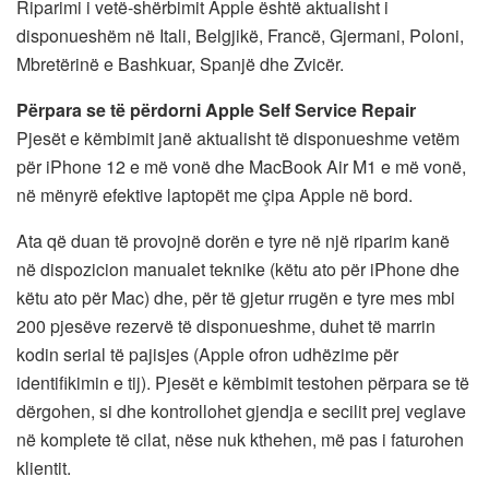
Riparimi i vetë-shërbimit Apple është aktualisht i
disponueshëm në Itali, Belgjikë, Francë, Gjermani, Poloni,
Mbretërinë e Bashkuar, Spanjë dhe Zvicër.
Përpara se të përdorni Apple Self Service Repair
Pjesët e këmbimit janë aktualisht të disponueshme vetëm
për iPhone 12 e më vonë dhe MacBook Air M1 e më vonë,
në mënyrë efektive laptopët me çipa Apple në bord.
Ata që duan të provojnë dorën e tyre në një riparim kanë
në dispozicion manualet teknike (këtu ato për iPhone dhe
këtu ato për Mac) dhe, për të gjetur rrugën e tyre mes mbi
200 pjesëve rezervë të disponueshme, duhet të marrin
kodin serial të pajisjes (Apple ofron udhëzime për
identifikimin e tij). Pjesët e këmbimit testohen përpara se të
dërgohen, si dhe kontrollohet gjendja e secilit prej veglave
në komplete të cilat, nëse nuk kthehen, më pas i faturohen
klientit.