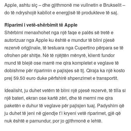
Apple, ashtu siç – dhe gjithmonë me vullnetin e Brukselit –
do të ndryshojë kabllot e energjisë të produkteve të saj.
Riparimi i vetë-shërbimit të Apple
Shërbimi menaxhohet nga një faqe e palës së tretë e
autorizuar nga Apple ku është e mundur të blini pjesë
rezervë origjinale, të testuara nga Cupertino përpara se të
ofrohen për shitje. Në të njëjtën mënyrë, klienti fundor
mund të blejë ose marrë me qira kompletet e veglave të
dobishme për riparimin e pajisjes së tij. Qiraja ka një kosto
prej 59.50 euro duke përfshirë shpenzimet e transportit.
Idealisht, ju duhet vetëm të blini një pjesë rezervë, të tilla si
një bateri, ekran ose kartë zëri, dhe të merrni me qira
paketën e duhur të veglave për pajisjen tuaj. Padyshim që
ju duhet të jeni në gjendje t’i kryeni vetë riparimet, gjë që
nuk është e pamundur, por jo gjithmonë e lehtë.