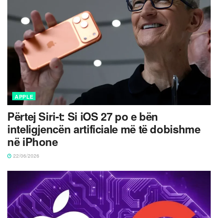
APPLE
Përtej Siri-t: Si iOS 27 po e bën
inteligjencën artificiale më të dobishme
në iPhone
22/06/2026