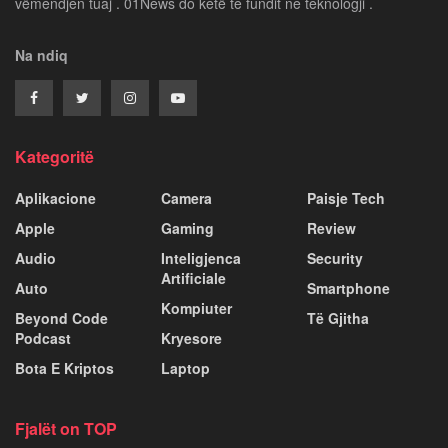
vëmendjen tuaj . 01News do ketë te fundit ne teknologji .
Na ndiq
Kategoritë
Aplikacione
Camera
Paisje Tech
Apple
Gaming
Review
Audio
Inteligjenca
Security
Artificiale
Auto
Smartphone
Kompiuter
Beyond Code
Të Gjitha
Podcast
Kryesore
Bota E Kriptos
Laptop
Fjalët on TOP