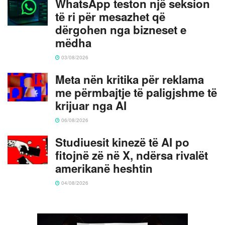
WhatsApp teston një seksion
të ri për mesazhet që
dërgohen nga bizneset e
mëdha
03/08/2026
Meta nën kritika për reklama
me përmbajtje të paligjshme të
krijuar nga AI
06/08/2026
Studiuesit kinezë të AI po
fitojnë zë në X, ndërsa rivalët
amerikanë heshtin
04/08/2026