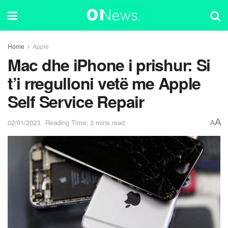
Home
Apple
Mac dhe iPhone i prishur: Si
t’i rregulloni vetë me Apple
Self Service Repair
A
02/01/2023
Reading Time: 3 mins read
A