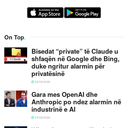
On Top
.
Bisedat “private” të Claude u
shfaqën në Google dhe Bing,
duke ngritur alarmin për
privatësinë
06/08/2026
Gara mes OpenAI dhe
Anthropic po ndez alarmin në
industrinë e AI
04/08/2026