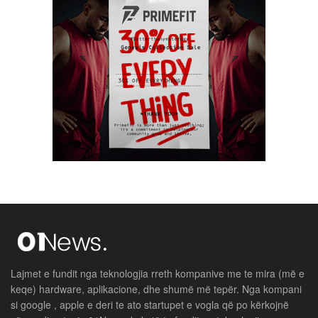
Lajmet e fundit nga teknologjia rreth kompanive me te mira (më e
keqe) hardware, aplikacione, dhe shumë më tepër. Nga kompani
si google , apple e deri te ato startupet e vogla që po kërkojnë