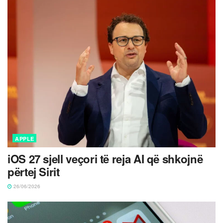
APPLE
iOS 27 sjell veçori të reja AI që shkojnë
përtej Sirit
26/06/2026