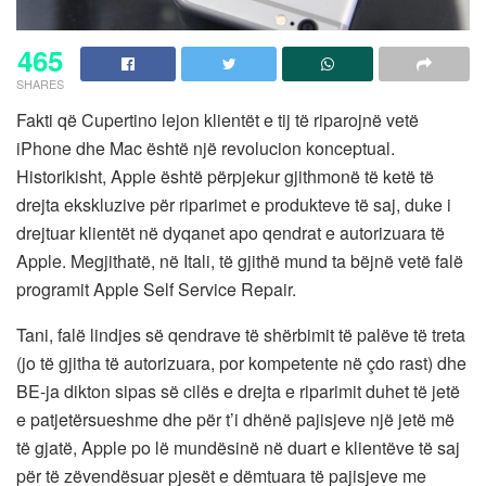
465
SHARES
Fakti që Cupertino lejon klientët e tij të riparojnë vetë
iPhone dhe Mac është një revolucion konceptual.
Historikisht, Apple është përpjekur gjithmonë të ketë të
drejta ekskluzive për riparimet e produkteve të saj, duke i
drejtuar klientët në dyqanet apo qendrat e autorizuara të
Apple. Megjithatë, në Itali, të gjithë mund ta bëjnë vetë falë
programit Apple Self Service Repair.
Tani, falë lindjes së qendrave të shërbimit të palëve të treta
(jo të gjitha të autorizuara, por kompetente në çdo rast) dhe
BE-ja dikton sipas së cilës e drejta e riparimit duhet të jetë
e patjetërsueshme dhe për t’i dhënë pajisjeve një jetë më
të gjatë, Apple po lë mundësinë në duart e klientëve të saj
për të zëvendësuar pjesët e dëmtuara të pajisjeve me