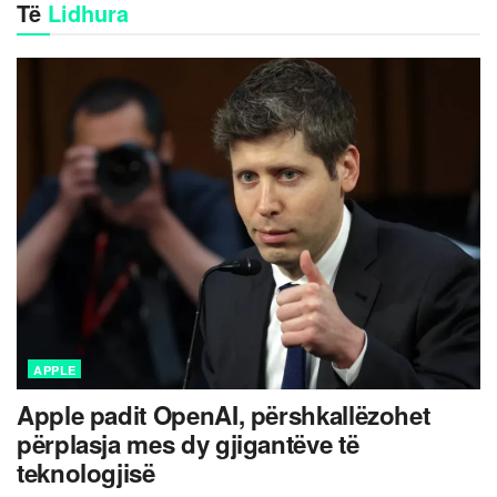
Të
Lidhura
APPLE
Apple padit OpenAI, përshkallëzohet
përplasja mes dy gjigantëve të
teknologjisë