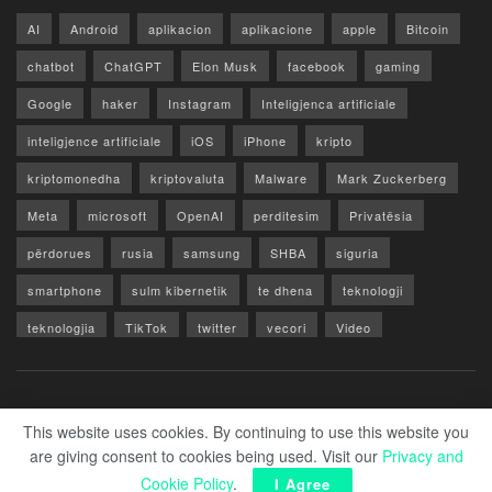
AI
Android
aplikacion
aplikacione
apple
Bitcoin
chatbot
ChatGPT
Elon Musk
facebook
gaming
Google
haker
Instagram
Inteligjenca artificiale
inteligjence artificiale
iOS
iPhone
kripto
kriptomonedha
kriptovaluta
Malware
Mark Zuckerberg
Meta
microsoft
OpenAI
perditesim
Privatësia
përdorues
rusia
samsung
SHBA
siguria
smartphone
sulm kibernetik
te dhena
teknologji
teknologjia
TikTok
twitter
vecori
Video
WhatsApp
x
youtube
Rreth Nesh
Reklamo
Privacy & Policy
Kontakt
This website uses cookies. By continuing to use this website you
are giving consent to cookies being used. Visit our
Privacy and
© 2026 Zero1.al - Part of techzero1.com
Cookie Policy
.
I Agree