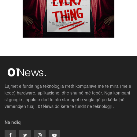
Lajmet e fundit nga teknologjia rreth kompanive me te mira (më e
keqe) hardware, aplikacione, dhe shumë më tepër. Nga kompani
si google , apple e deri te ato startupet e vogla që po kërkojnë
vëmendjen tuaj . 01News do ketë te fundit ne teknologji .
Na ndiq