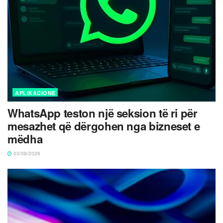
APLIKACIONE
WhatsApp teston një seksion të ri për
mesazhet që dërgohen nga bizneset e
mëdha
03/08/2026