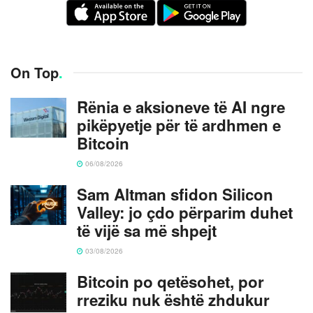
On Top
.
Rënia e aksioneve të AI ngre
pikëpyetje për të ardhmen e
Bitcoin
06/08/2026
Sam Altman sfidon Silicon
Valley: jo çdo përparim duhet
të vijë sa më shpejt
03/08/2026
Bitcoin po qetësohet, por
rreziku nuk është zhdukur