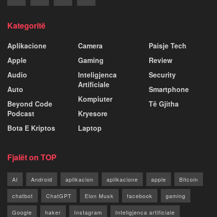
Kategoritë
Aplikacione
Camera
Paisje Tech
Apple
Gaming
Review
Audio
Inteligjenca
Security
Artificiale
Auto
Smartphone
Kompiuter
Beyond Code
Të Gjitha
Podcast
Kryesore
Bota E Kriptos
Laptop
Fjalët on TOP
AI
Android
aplikacion
aplikacione
apple
Bitcoin
chatbot
ChatGPT
Elon Musk
facebook
gaming
Google
haker
Instagram
Inteligjenca artificiale