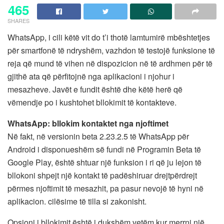
465
SHARES
WhatsApp, i cili këtë vit do t’i thotë lamtumirë mbështetjes
për smartfonë të ndryshëm, vazhdon të testojë funksione të
reja që mund të vihen në dispozicion në të ardhmen për të
gjithë ata që përfitojnë nga aplikacioni i njohur i
mesazheve. Javët e fundit është dhe këtë herë që
vëmendje po i kushtohet bllokimit të kontakteve.
WhatsApp: bllokim kontaktet nga njoftimet
Në fakt, në versionin beta 2.23.2.5 të WhatsApp për
Android i disponueshëm së fundi në Programin Beta të
Google Play, është shtuar një funksion i ri që ju lejon të
bllokoni shpejt një kontakt të padëshiruar drejtpërdrejt
përmes njoftimit të mesazhit, pa pasur nevojë të hyni në
aplikacion. cilësime të tilla si zakonisht.
Opsioni i bllokimit është i dukshëm vetëm kur merrni një