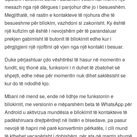
mesazh nga një dërgues i panjohur dhe jo i besueshëm.
Megjithatë, në rastin e kontakteve të njohura dhe të
besueshme për bllokim, vazhdoni si zakonisht. Ky është
një kufizim që është i nevojshëm për të parandaluar
prekjen gabimisht të butonit të bllokimit edhe kur i
përgjigjeni një njoftimi që vjen nga një kontakt i besuar.
Duke përjashtuar çdo vështirësi të hasur në momentin e
fundit, siç thonë ata, funksioni i ri duhet të zbatohet së
shpejti, edhe nëse për momentin nuk dihet saktësisht se
kur do të ndodhë kjo.
Mbani në mend se, ende në lidhje me funksionin e
bllokimit, me versionin e mëparshëm beta të WhatsApp për
Android u aktivizua mundësia e bllokimit të kontakteve të
padëshiruara drejtpërdrejt në listën e bisedave, pa pasur
nevojë të hapni më parë konvertimin përkatës, i cili mund
të kthehet veçanërisht i dobishëm. për ata që marrin shumë