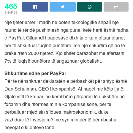
465
SHARES
Një tjetër emër i madh në botën teknologjike shpall një
raund të rëndë pushimesh nga puna: këtë herë është radha
e PayPal. Gjigandi i pagesave dixhitale ka njoftuar planet
për të shkurtuar fuqinë punëtore, me një shkurtim që do të
prekë rreth 2000 njerëz. Kjo shifër barazohet me afërsisht
7% të fuqisë punëtore të angazhuar globalisht.
Shkurtime edhe për PayPal
Për të nënshkruar deklaratën e përbashkët për shtyp është
Dan Schulman, CEO i kompanisë. Ai hapet me këto fjalë:
Gjatë vitit të kaluar, ne kemi bërë përparim të dukshëm në
forcimin dhe riformësimin e kompanisë sonë, për të
përballuar mjedisin sfidues makroekonomik, duke
vazhduar të investojmë me synimin për të përmbushur
nevojat e klientëve tanë.