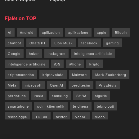
Fjalët on TOP
AI
Android
aplikacion
aplikacione
apple
Bitcoin
chatbot
ChatGPT
Elon Musk
facebook
gaming
Google
haker
Instagram
Inteligjenca artificiale
inteligjence artificiale
iOS
iPhone
kripto
kriptomonedha
kriptovaluta
Malware
Mark Zuckerberg
Meta
microsoft
OpenAI
perditesim
Privatësia
përdorues
rusia
samsung
SHBA
siguria
smartphone
sulm kibernetik
te dhena
teknologji
teknologjia
TikTok
twitter
vecori
Video
WhatsApp
x
youtube