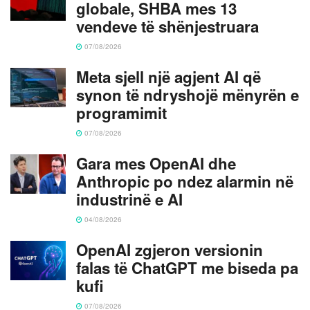
globale, SHBA mes 13
vendeve të shënjestruara
07/08/2026
Meta sjell një agjent AI që
synon të ndryshojë mënyrën e
programimit
07/08/2026
Gara mes OpenAI dhe
Anthropic po ndez alarmin në
industrinë e AI
04/08/2026
OpenAI zgjeron versionin
falas të ChatGPT me biseda pa
kufi
07/08/2026