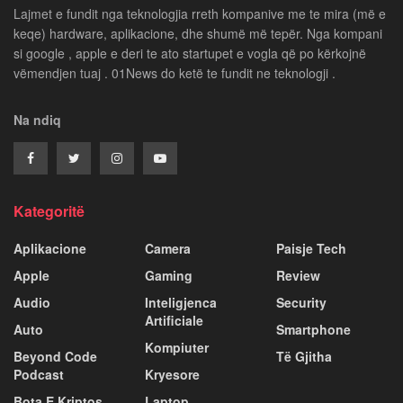
Lajmet e fundit nga teknologjia rreth kompanive me te mira (më e
keqe) hardware, aplikacione, dhe shumë më tepër. Nga kompani
si google , apple e deri te ato startupet e vogla që po kërkojnë
vëmendjen tuaj . 01News do ketë te fundit ne teknologji .
Na ndiq
Kategoritë
Aplikacione
Camera
Paisje Tech
Apple
Gaming
Review
Audio
Inteligjenca
Security
Artificiale
Auto
Smartphone
Kompiuter
Beyond Code
Të Gjitha
Podcast
Kryesore
Bota E Kriptos
Laptop