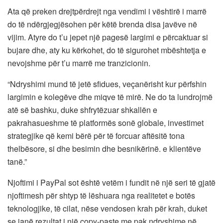
Ata që preken drejtpërdrejt nga vendimi i vështirë i marrë
do të ndërgjegjësohen për këtë brenda disa javëve në
vijim. Atyre do t’u jepet një pagesë largimi e përcaktuar si
bujare dhe, aty ku kërkohet, do të sigurohet mbështetja e
nevojshme për t’u marrë me tranzicionin.
“Ndryshimi mund të jetë sfidues, veçanërisht kur përfshin
largimin e kolegëve dhe miqve të mirë. Ne do ta lundrojmë
atë së bashku, duke shfrytëzuar shkallën e
pakrahasueshme të platformës sonë globale, investimet
strategjike që kemi bërë për të forcuar aftësitë tona
thelbësore, si dhe besimin dhe besnikërinë. e klientëve
tanë.”
Njoftimi i PayPal sot është vetëm i fundit në një seri të gjatë
njoftimesh për shtyp të lëshuara nga realitetet e botës
teknologjike, të cilat, nëse vendosen krah për krah, duket
se janë rezultat i një copy-paste me pak ndryshime në