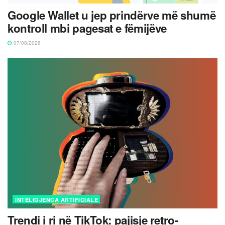
Google Wallet u jep prindërve më shumë
kontroll mbi pagesat e fëmijëve
07/08/2026
INTELIGJENCA ARTIFICIALE
Trendi i ri në TikTok: pajisje retro-