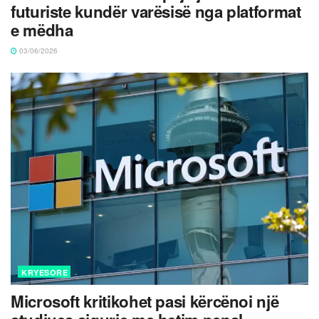
futuriste kundër varësisë nga platformat
e mëdha
03/06/2026
KRYESORE
Microsoft kritikohet pasi kërcënoi një