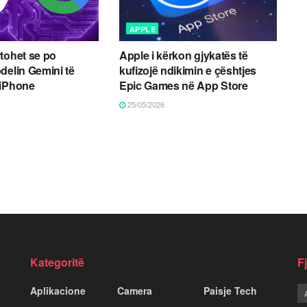
APPLE
tohet se po
Apple i kërkon gjykatës të
delin Gemini të
kufizojë ndikimin e çështjes
 iPhone
Epic Games në App Store
25/05/2026
Kategoritë
F
Aplikacione
Camera
Paisje Tech