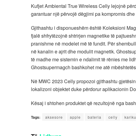
Kufjet Ambiental True Wireless Celly lejojnë për
garantuar një përvojë dëgjimi pa kompromis dhe 
Gjithashtu i disponueshëm është Koleksioni Mag 
fjalë shfrytëzojnë shtrirjen magnetike të pajtuesh
pranishme në modelet më të fundit. Për shembull,
në kanalin e ajrit dhe modulit magnetik. Ghostsu
të madhe me sistemin e ndalimit të rënies me lidhj
Ghostsupermagch bashkohet me atë mbështetës
Në MWC 2023 Celly propozoi gjithashtu gjetësin i
lokalizoni objektet duke përdorur aplikacionin Do
Kësaj i shtohen produktet që rezultojnë nga bas
Tags:
aksesore
apple
bateria
celly
karik