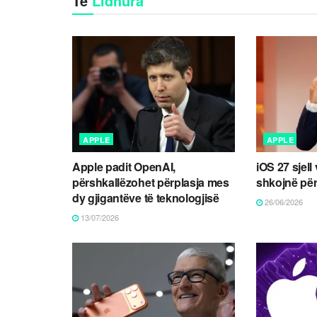
Të
Lidhura
APPLE
APPLE
Apple padit OpenAI,
iOS 27 sjell 
përshkallëzohet përplasja mes
shkojnë përt
dy gjigantëve të teknologjisë
26/06/2026
13/07/2026