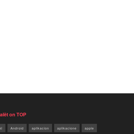
jalët on TOP
AI
Android
aplikacion
aplikacione
apple