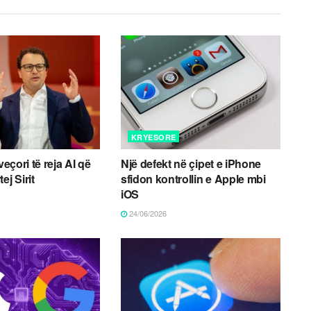
KRYESORE
veçori të reja AI që
Një defekt në çipet e iPhone
ej Sirit
sfidon kontrollin e Apple mbi
iOS
24/06/2026