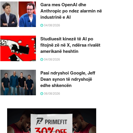
Gara mes OpenAI dhe
Anthropic po ndez alarmin në
industrinë e AI
04/08/2026
Studiuesit kinezë të AI po
fitojnë zë në X, ndërsa rivalët
amerikanë heshtin
04/08/2026
Pasi ndryshoi Google, Jeff
Dean synon të ndryshojë
edhe shkencën
06/08/2026