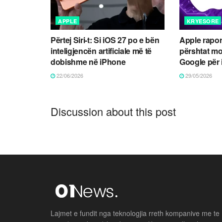
APPLE
KRYESORE
Përtej Siri-t: Si iOS 27 po e bën
Apple rapor
inteligjencën artificiale më të
përshtat mo
dobishme në iPhone
Google për
22/06/2026
29/05/2026
Discussion about this post
Lajmet e fundit nga teknologjia rreth kompanive me te