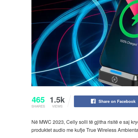
465
1.5k
Share on Facebook
SHARES
VIEWS
Në MWC 2023, Celly solli të gjitha risitë e saj kr
produktet audio me kufje True Wireless Ambiental 