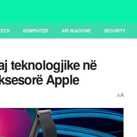
TECH
KOMPIUTER
APLIKACIONE
SECURITY
 saj teknologjike në
ksesorë Apple
A
A