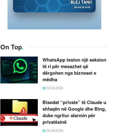
On Top
.
WhatsApp teston një seksion
të ri për mesazhet që
dërgohen nga bizneset e
mëdha
03/08/2026
Bisedat “private” të Claude u
shfaqën në Google dhe Bing,
duke ngritur alarmin për
privatësinë
06/08/2026