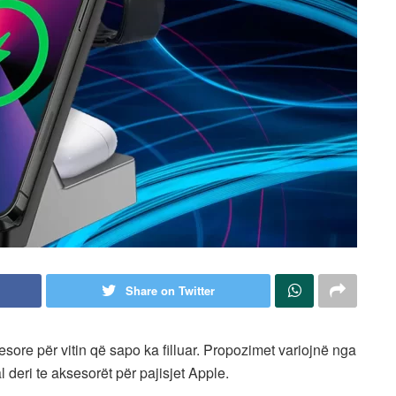
Share on Twitter
yesore për vitin që sapo ka filluar. Propozimet variojnë nga
deri te aksesorët për pajisjet Apple.