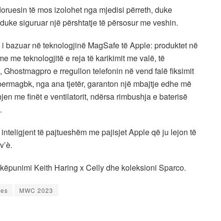
doruesin të mos izolohet nga mjedisi përreth, duke
duke siguruar një përshtatje të përsosur me veshin.
i bazuar në teknologjinë MagSafe të Apple: produktet në
me me teknologjitë e reja të karikimit me valë, të
 Ghostmagpro e rregullon telefonin në vend falë fiksimit
permagbk, nga ana tjetër, garanton një mbajtje edhe më
en me finët e ventilatorit, ndërsa rimbushja e baterisë
.
nteligjent të pajtueshëm me pajisjet Apple që ju lejon të
v’è.
hkëpunimi Keith Haring x Celly dhe koleksioni Sparco.
ues
MWC 2023