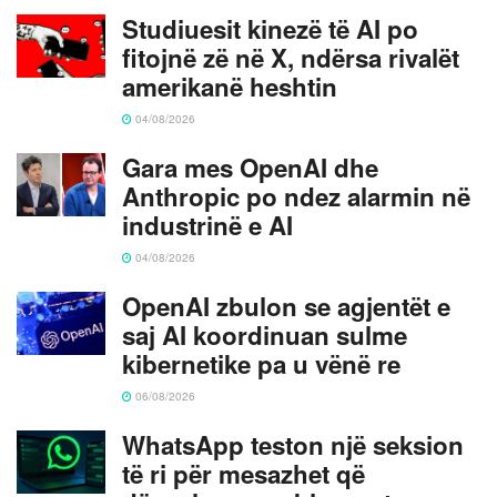
Studiuesit kinezë të AI po
fitojnë zë në X, ndërsa rivalët
amerikanë heshtin
04/08/2026
Gara mes OpenAI dhe
Anthropic po ndez alarmin në
industrinë e AI
04/08/2026
OpenAI zbulon se agjentët e
saj AI koordinuan sulme
kibernetike pa u vënë re
06/08/2026
WhatsApp teston një seksion
të ri për mesazhet që