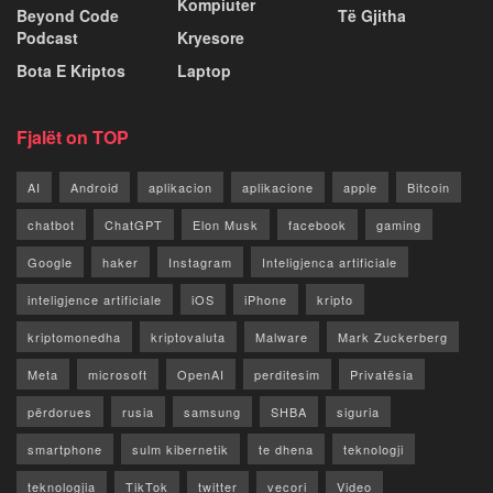
Kompiuter
Beyond Code
Të Gjitha
Podcast
Kryesore
Bota E Kriptos
Laptop
Fjalët on TOP
AI
Android
aplikacion
aplikacione
apple
Bitcoin
chatbot
ChatGPT
Elon Musk
facebook
gaming
Google
haker
Instagram
Inteligjenca artificiale
inteligjence artificiale
iOS
iPhone
kripto
kriptomonedha
kriptovaluta
Malware
Mark Zuckerberg
Meta
microsoft
OpenAI
perditesim
Privatësia
përdorues
rusia
samsung
SHBA
siguria
smartphone
sulm kibernetik
te dhena
teknologji
teknologjia
TikTok
twitter
vecori
Video