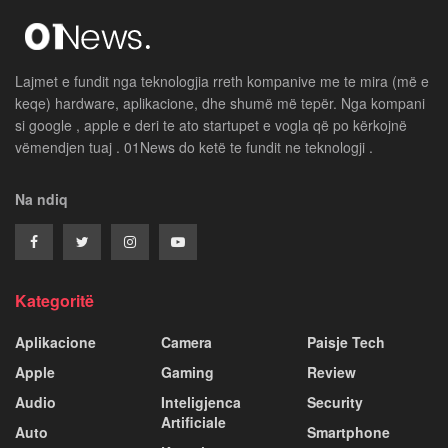
Lajmet e fundit nga teknologjia rreth kompanive me te mira (më e
keqe) hardware, aplikacione, dhe shumë më tepër. Nga kompani
si google , apple e deri te ato startupet e vogla që po kërkojnë
vëmendjen tuaj . 01News do ketë te fundit ne teknologji .
Na ndiq
Kategoritë
Aplikacione
Camera
Paisje Tech
Apple
Gaming
Review
Audio
Inteligjenca
Security
Artificiale
Auto
Smartphone