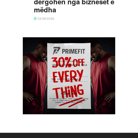
dërgohen nga bizneset e
mëdha
03/08/2026