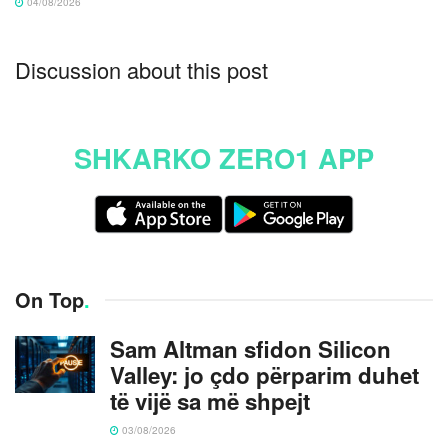
04/08/2026
Discussion about this post
SHKARKO ZERO1 APP
On Top
.
Sam Altman sfidon Silicon
Valley: jo çdo përparim duhet
të vijë sa më shpejt
03/08/2026