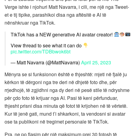
Verge ishte i njohuri Matt Navarra, i cili, me një nga Tweet-
et e tij tipike, parashikoi disa nga aftësitë e AI të
nënshkruar nga TikTok.
TikTok has a NEW generative AI avatar creator!
View thread to see what it can do
pic.twitter.com/TDBbwok6bt
— Matt Navarra (@MattNavarra)
April 25, 2023
Mënyra se si funksionon është e thjeshtë: mjeti në fjalë ju
kërkon të dërgoni nga tre deri në dhjetë foto dhe, për
rrjedhojë, të zgjidhni nga dy deri në pesë stile të ndryshme
për çdo foto të krijuar nga AI. Pasi të keni përfunduar,
thjesht prisni disa minuta që fotot të krijohen në të vërtetë.
Kur të jenë gati, mund t’i shkarkoni, ta vendosni si avatar
ose ta publikoni në tregimet personale të TikTok.
Pra, ne po flasim për një maksimum prej 30 fotosh të