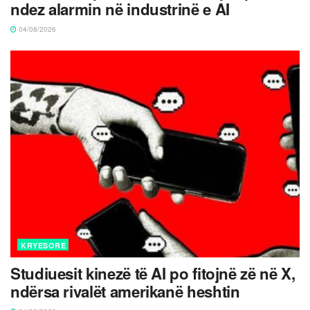
ndez alarmin në industrinë e AI
04/08/2026
KRYESORE
Studiuesit kinezë të AI po fitojnë zë në X,
ndërsa rivalët amerikanë heshtin