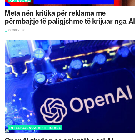
KRYESORE
Meta nën kritika për reklama me
përmbajtje të paligjshme të krijuar nga AI
06/08/2026
INTELIGJENCA ARTIFICIALE