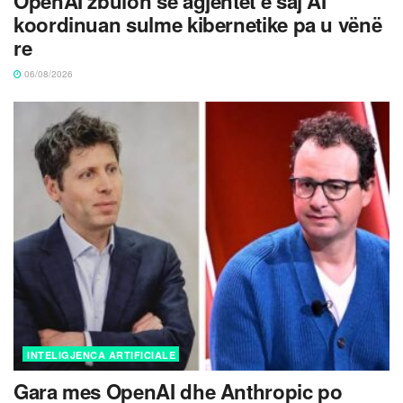
OpenAI zbulon se agjentët e saj AI
koordinuan sulme kibernetike pa u vënë
re
06/08/2026
INTELIGJENCA ARTIFICIALE
Gara mes OpenAI dhe Anthropic po