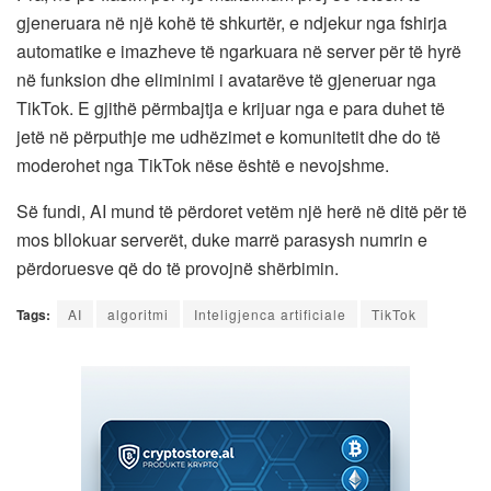
gjeneruara në një kohë të shkurtër, e ndjekur nga fshirja
automatike e imazheve të ngarkuara në server për të hyrë
në funksion dhe eliminimi i avatarëve të gjeneruar nga
TikTok. E gjithë përmbajtja e krijuar nga e para duhet të
jetë në përputhje me udhëzimet e komunitetit dhe do të
moderohet nga TikTok nëse është e nevojshme.
Së fundi, AI mund të përdoret vetëm një herë në ditë për të
mos bllokuar serverët, duke marrë parasysh numrin e
përdoruesve që do të provojnë shërbimin.
Tags:
AI
algoritmi
Inteligjenca artificiale
TikTok