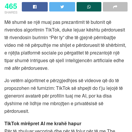
465
SHARES
Më shumë se një muaj pas prezantimit të butonit që
rivendos algoritmin TikTok, duke lejuar kështu përdoruesit
të rivendosin burimin “Për ty” dhe të gjejnë përmbajtje
video më në përputhje me shijet e përdoruesit të shërbimit,
e njëjta platformë sociale po përgatitet të prezantojë një
tipar shumë intrigues që sjell inteligjencën artificiale edhe
më afër përdoruesve.
Jo vetëm algoritmet e përzgjedhjes së videove që do të
propozohen në furnizim: TikTok së shpejti do t’ju lejojë të
gjeneroni avatarë për profilin tuaj me AI, por ka disa
dyshime në lidhje me mbrojtjen e privatësisë së
përdoruesit.
TikTok mirëpret AI me krahë hapur
Për të zbuluar veçorinë dhe për të folur për të me The