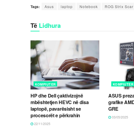
Tags:
Asus
laptop
Notebook
ROG Strix Scar
Të
Lidhura
KOMPIUTER
KOMPIUTER
HP dhe Dell çaktivizojnë
ASUS preza
mbështetjen HEVC në disa
grafike AM
laptopë, pavarësisht se
GRE
procesorët e përkrahin
03/05/2025
22/11/2025