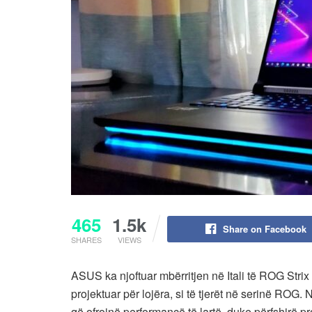
465
1.5k
Share on Facebook
SHARES
VIEWS
ASUS ka njoftuar mbërritjen në Itali të ROG Strix
projektuar për lojëra, si të tjerët në serinë ROG.
që ofrojnë performancë të lartë, duke përfshi