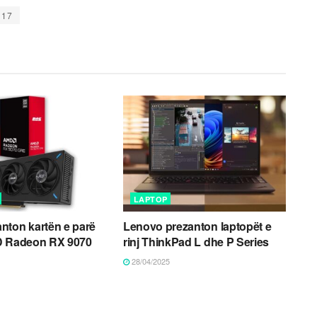
 17
LAPTOP
nton kartën e parë
Lenovo prezanton laptopët e
D Radeon RX 9070
rinj ThinkPad L dhe P Series
28/04/2025