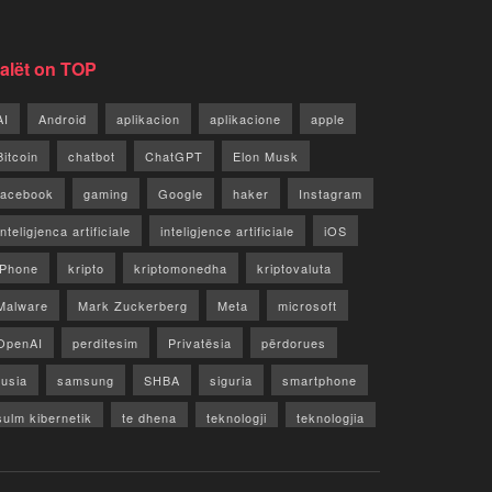
jalët on TOP
AI
Android
aplikacion
aplikacione
apple
Bitcoin
chatbot
ChatGPT
Elon Musk
facebook
gaming
Google
haker
Instagram
Inteligjenca artificiale
inteligjence artificiale
iOS
iPhone
kripto
kriptomonedha
kriptovaluta
Malware
Mark Zuckerberg
Meta
microsoft
OpenAI
perditesim
Privatësia
përdorues
rusia
samsung
SHBA
siguria
smartphone
sulm kibernetik
te dhena
teknologji
teknologjia
TikTok
twitter
vecori
Video
WhatsApp