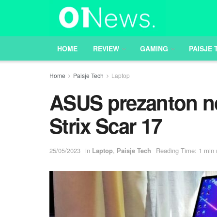
HOME
REVIEW
GAMING
PAISJE 
Home
Paisje Tech
Laptop
ASUS prezanton n
Strix Scar 17
25/05/2023
in
Laptop
,
Paisje Tech
Reading Time: 1 min 