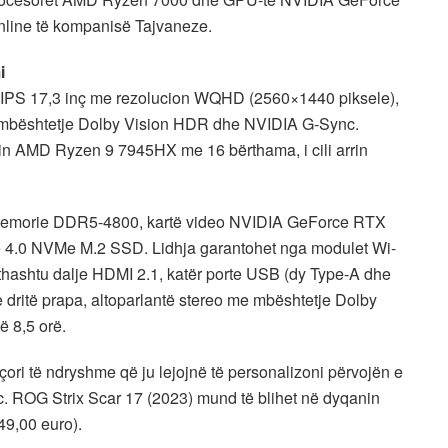
nline të kompanisë Tajvaneze.
i
n IPS 17,3 inç me rezolucion WQHD (2560×1440 piksele),
mit, mbështetje Dolby Vision HDR dhe NVIDIA G-Sync.
rin AMD Ryzen 9 7945HX me 16 bërthama, i cili arrin
GB memorie DDR5-4800, kartë video NVIDIA GeForce RTX
.0 NVMe M.2 SSD. Lidhja garantohet nga modulet Wi-
ithashtu dalje HDMI 2.1, katër porte USB (dy Type-A dhe
 dritë prapa, altoparlantë stereo me mbështetje Dolby
ë 8,5 orë.
ri të ndryshme që ju lejojnë të personalizoni përvojën e
c. ROG Strix Scar 17 (2023) mund të blihet në dyqanin
49,00 euro).