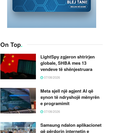
On Top
.
LightSpy zgjeron shtrirjen
globale, SHBA mes 13
vendeve të shënjestruara
07/08/2026
Meta sjell një agjent AI që
synon të ndryshojë mënyrën
e programimit
07/08/2026
Samsung ndalon aplikacionet
që përdorin internetin e