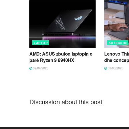
LAPTOP
KRYESORE
AMD: ASUS zbulon laptopin e
Lenovo Thi
parë Ryzen 9 8940HX
dhe concep
09/04/2025
03/03/2025
Discussion about this post