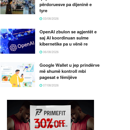
përdoruesve pa dijeninë e
tyre
03/08/2026
OpenAI zbulon se agjentët e
saj AI koordinuan sulme
kibernetike pa u vënë re
06/08/2026
Google Wallet u jep prindërve
më shumë kontroll mbi
pagesat e fëmijëve
07/08/2026