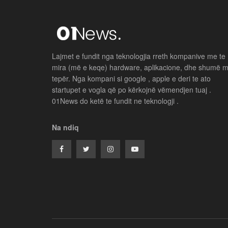
Lajmet e fundit nga teknologjia rreth kompanive me te
mira (më e keqe) hardware, aplikacione, dhe shumë 
tepër. Nga kompani si google , apple e deri te ato
startupet e vogla që po kërkojnë vëmendjen tuaj .
01News do ketë te fundit ne teknologji .
Na ndiq