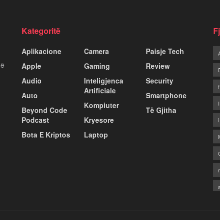
Kategoritë
F
Aplikacione
Camera
Paisje Tech
më
Apple
Gaming
Review
Audio
Inteligjenca
Security
Artificiale
Auto
Smartphone
Kompiuter
Beyond Code
Të Gjitha
Podcast
Kryesore
Bota E Kriptos
Laptop