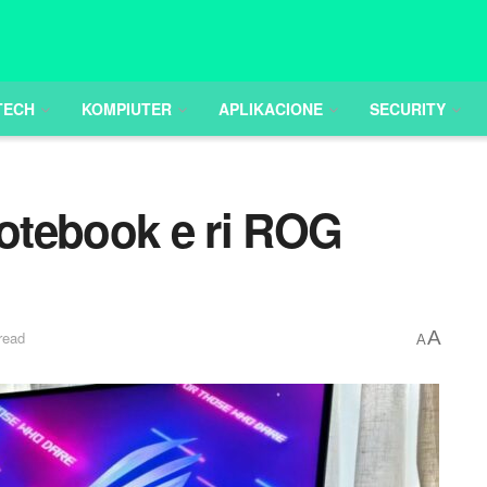
TECH
KOMPIUTER
APLIKACIONE
SECURITY
otebook e ri ROG
A
read
A