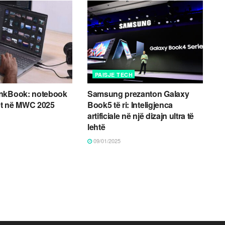
PAISJE TECH
nkBook: notebook
Samsung prezanton Galaxy
t në MWC 2025
Book5 të ri: Inteligjenca
artificiale në një dizajn ultra të
lehtë
09/01/2025