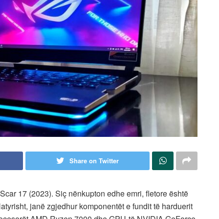
Share on Twitter
 Scar 17 (2023). Siç nënkupton edhe emri, fletore është
 Natyrisht, janë zgjedhur komponentët e fundit të harduerit
rë procesorët AMD Ryzen 7000 dhe GPU-të NVIDIA GeForce