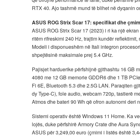
RTX 40. Ajo tashmë mund të blihet në dyqanin o
ASUS ROG Strix Scar 17: specifikat dhe çmim
ASUS ROG Strix Scar 17 (2023) i ri ka një ekra
ritëm rifreskimi 240 Hz, trajtim kundër reflekti
Modeli i disponueshëm në Itali integron proceso
shpejtësinë maksimale prej 5.4 GHz.
Pajisjet harduerike përfshijnë gjithashtu 16 
4080 me 12 GB memorie GDDR6 dhe 1 TB PCIe 4
Fi 6E, Bluetooth 5.3 dhe 2.5G LAN. Paraqiten gj
dy Type-C), fole audio, webcam 720p, tastierë me
Atmos dhe bateri 90 Wh që ofron autonomi deri n
Sistemi operativ është Windows 11 Home. Ka veço
lojës, duke përfshirë Armory Crate dhe Aura Syn
ASUS për 3,249,00 euro (çmimi i listës është 3,4