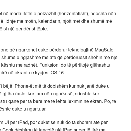
et në modalitetin e peizazhit (horizontalisht), ndoshta nën
 në lidhje me motin, kalendarin, njoftimet dhe shumë më
jë si një qendër shtëpie.
Phone që ngarkohet duke përdorur teknologjinë MagSafe.
etë shumë e ngjashme me atë që përdoruesit shohin me një
kështu me radhë). Funksioni do të përfitojë gjithashtu
irë në ekranin e kyçjes iOS 16.
 t’i bëjë iPhone-ët më të dobishëm kur nuk janë duke u
 gjitha rastet kur jam nën ngarkesë, ndoshta kur
sti i qartë për ta bërë më të lehtë leximin në ekran. Po, të
është duke u ngarkuar.
ëm UI për iPad, por duket se nuk do ta shohim atë për
m Cook dëshiron të lançojë një iPad super të lirë me