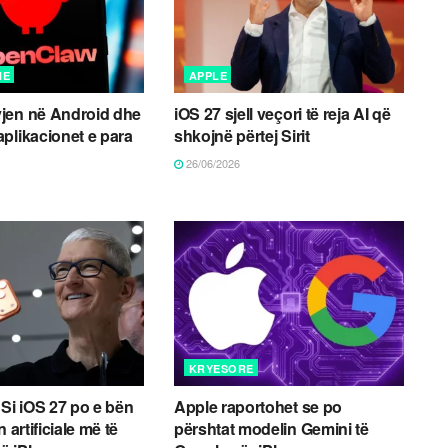
NE
APPLE
jen në Android dhe
iOS 27 sjell veçori të reja AI që
plikacionet e para
shkojnë përtej Sirit
26/06/2026
KRYESORE
t: Si iOS 27 po e bën
Apple raportohet se po
 artificiale më të
përshtat modelin Gemini të