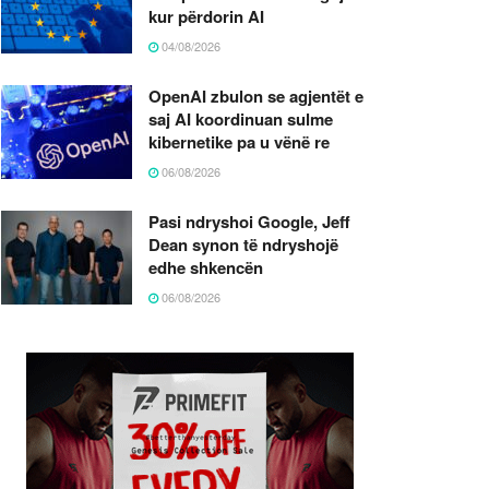
kur përdorin AI
04/08/2026
OpenAI zbulon se agjentët e
saj AI koordinuan sulme
kibernetike pa u vënë re
06/08/2026
Pasi ndryshoi Google, Jeff
Dean synon të ndryshojë
edhe shkencën
06/08/2026