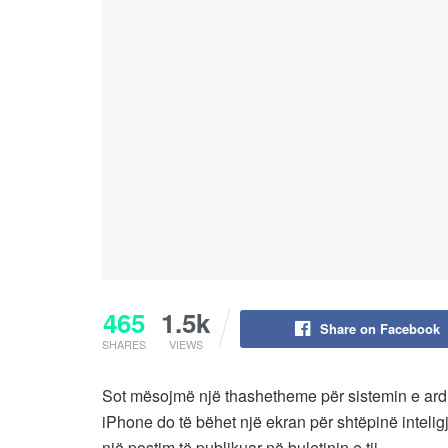
465
1.5k
Share on Facebook
SHARES
VIEWS
Sot mësojmë një thashetheme për sistemin e ard
iPhone do të bëhet një ekran për shtëpinë inteligj
një postim të publikuar në buletinin e tij.