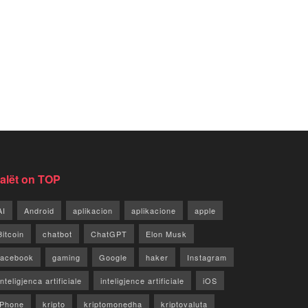
jalët on TOP
AI
Android
aplikacion
aplikacione
apple
Bitcoin
chatbot
ChatGPT
Elon Musk
facebook
gaming
Google
haker
Instagram
Inteligjenca artificiale
inteligjence artificiale
iOS
iPhone
kripto
kriptomonedha
kriptovaluta