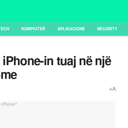
TECH
KOMPIUTER
APLIKACIONE
SECURITY
 iPhone-in tuaj në një
ome
A
A