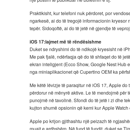
Praktikisht, kur telefoni nuk përdoret, por vendos
ngarkesë, ai do të tregojë informacionin kryesor
tepër. Sidoqoftë, ai do të jetë në gjendje të vepro
iOS 17:lajmet më të rëndësishme
Duket se ndryshimi do të ndikojë kryesisht në i
Me pak fjalë, ndërfaqja që do të shfaqet do të j
ekran inteligjent (Ecco Show, Google Nest Hub e 
nga miniaplikacionet që Cupertino OEM ka përfsh
Me këtë lëvizje të paraqitur në iOS 17, Apple do
përdorur në mënyrë aktive. Le të mendojmë për të
punojmë në tavolinë. Sfondi do të jetë i zi dhe tek
kujton shumë opsionin që kemi kur Apple Watch 
Apple po krijon gjithashtu një peizazh të ngjash
muajt e ardhshëm. Në fund të fundit, duket se Ti