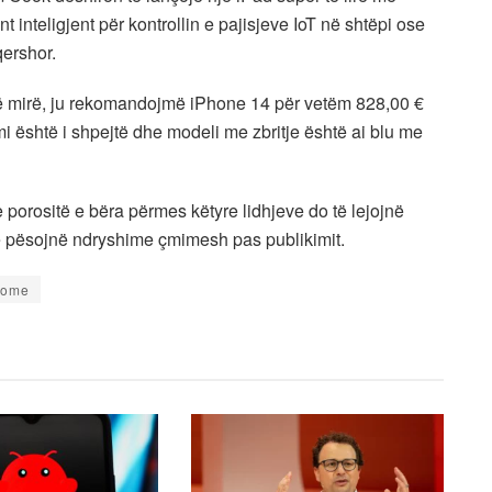
t inteligjent për kontrollin e pajisjeve IoT në shtëpi ose
qershor.
të mirë, ju rekomandojmë iPhone 14 për vetëm 828,00 €
mi është i shpejtë dhe modeli me zbritje është ai blu me
e porositë e bëra përmes këtyre lidhjeve do të lejojnë
të pësojnë ndryshime çmimesh pas publikimit.
home