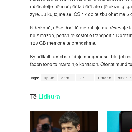
mbështetje në mur për ta bërë atë një ekran gjigan
zyrë. Ju kujtojmë se iOS 17 do të zbulohet më 5 
Ndërkohë, nëse doni të merrni një marrëveshje 
në Amazon, përfshirë kostot e transportit. Dorëzi
128 GB memorie të brendshme.
Ky artikull përmban lidhje shoqëruese: blerjet os
faqen tonë të marrë një komision. Ofertat mund 
Tags:
apple
ekran
iOS 17
iPhone
smart 
Të
Lidhura