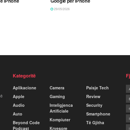
ë iPhone
Google për iPhone
29/05/2026
Kategoritë
F
Aplikacione
Camera
Paisje Tech
më
Apple
Gaming
Review
Audio
Inteligjenca
Security
Artificiale
Auto
Smartphone
Kompiuter
Beyond Code
Të Gjitha
Podcast
Kryesore