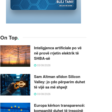
On Top
.
Inteligjenca artificiale po vë
në provë rrjetin elektrik të
SHBA-së
03/08/2026
Sam Altman sfidon Silicon
Valley: jo çdo përparim duhet
të vijë sa më shpejt
03/08/2026
Europa kërkon transparencë:
kompanitë duhet të tregojnë