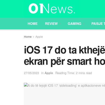
HOME
REVIEW
GAMING
PAISJE 
Home
Apple
iOS 17 do ta kthejë
ekran për smart h
27/05/2023
in
Apple
Reading Time: 2 mins read