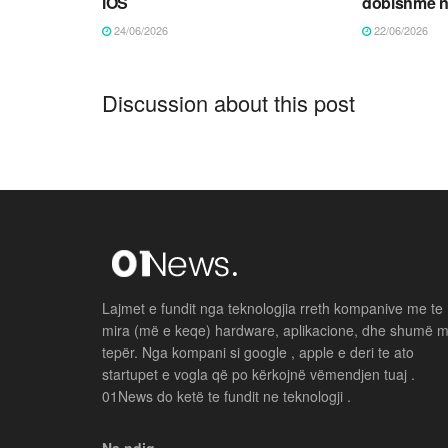
iOS
dobishme n
24/06/2026
22/06/2026
Discussion about this post
Lajmet e fundit nga teknologjia rreth kompanive me te
mira (më e keqe) hardware, aplikacione, dhe shumë 
tepër. Nga kompani si google , apple e deri te ato
startupet e vogla që po kërkojnë vëmendjen tuaj .
01News do ketë te fundit ne teknologji .