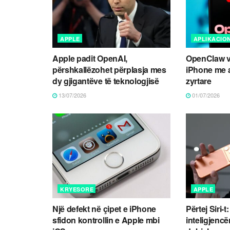
APPLE
APLIKACIO
Apple padit OpenAI,
OpenClaw v
përshkallëzohet përplasja mes
iPhone me a
dy gjigantëve të teknologjisë
zyrtare
13/07/2026
01/07/2026
KRYESORE
APPLE
Një defekt në çipet e iPhone
Përtej Siri-
sfidon kontrollin e Apple mbi
inteligjencën