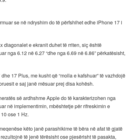
ormuar se në ndryshim do të përfshihet edhe iPhone 17 i
diagonalet e ekranit duhet të rriten, siç është
 nga 6.12 në 6.27 “dhe nga 6.69 në 6.86” ​​përkatësisht,
 dhe 17 Plus, me kusht që “molla e kafshuar” të vazhdojë
oruesit e saj janë mësuar prej disa kohësh.
 gjeneratës së ardhshme Apple do të karakterizohen nga
ar në implementimin, mbështetje për rifreskimin e
 10 ose 1 Hz.
 meqenëse këto janë parashikime të bëra në afat të gjatë
rezultojnë të jenë tërësisht ose pjesërisht të pasakta,