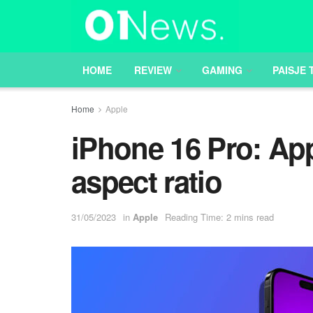
HOME
REVIEW
GAMING
PAISJE 
Home
Apple
iPhone 16 Pro: App
aspect ratio
31/05/2023
in
Apple
Reading Time: 2 mins read