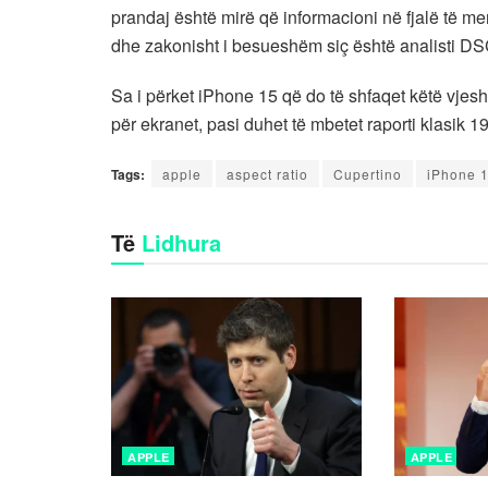
prandaj është mirë që informacioni në fjalë të m
dhe zakonisht i besueshëm siç është analisti D
Sa i përket iPhone 15 që do të shfaqet këtë vjesh
për ekranet, pasi duhet të mbetet raporti klasik 19
Tags:
apple
aspect ratio
Cupertino
iPhone 
Të
Lidhura
APPLE
APPLE