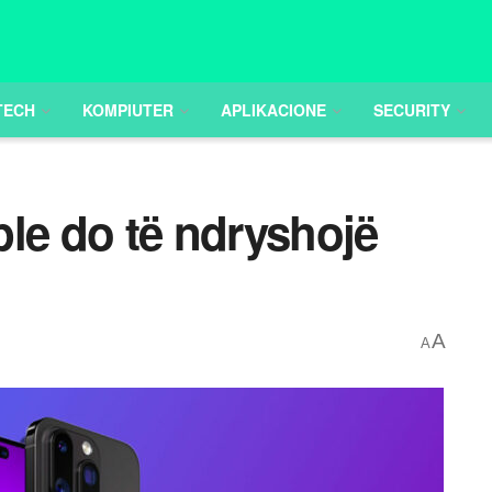
TECH
KOMPIUTER
APLIKACIONE
SECURITY
le do të ndryshojë
A
A