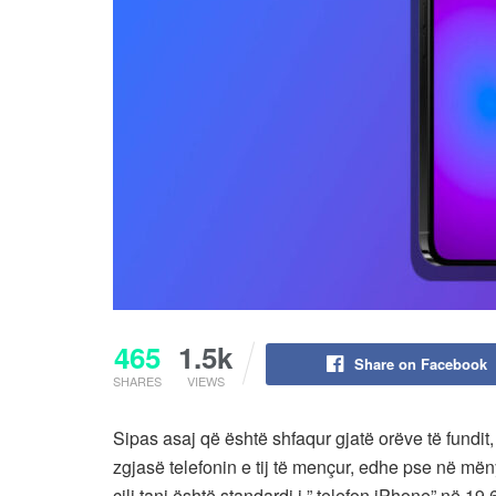
465
1.5k
Share on Facebook
SHARES
VIEWS
Sipas asaj që është shfaqur gjatë orëve të fundit
zgjasë telefonin e tij të mençur, edhe pse në mën
cili tani është standardi i ” telefon iPhone” në 19.