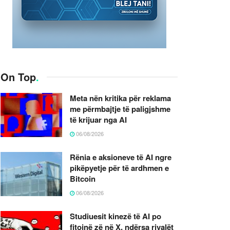
On Top
.
Meta nën kritika për reklama
me përmbajtje të paligjshme
të krijuar nga AI
06/08/2026
Rënia e aksioneve të AI ngre
pikëpyetje për të ardhmen e
Bitcoin
06/08/2026
Studiuesit kinezë të AI po
fitojnë zë në X, ndërsa rivalët