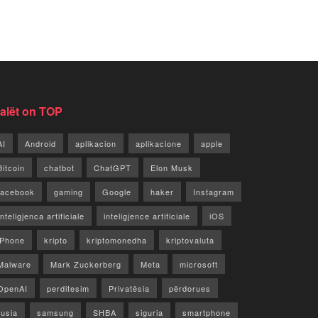
jalët on TOP
AI
Android
aplikacion
aplikacione
apple
Bitcoin
chatbot
ChatGPT
Elon Musk
facebook
gaming
Google
haker
Instagram
Inteligjenca artificiale
inteligjence artificiale
iOS
iPhone
kripto
kriptomonedha
kriptovaluta
Malware
Mark Zuckerberg
Meta
microsoft
OpenAI
perditesim
Privatësia
përdorues
rusia
samsung
SHBA
siguria
smartphone