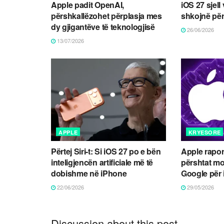
Apple padit OpenAI,
iOS 27 sjell 
përshkallëzohet përplasja mes
shkojnë përt
dy gjigantëve të teknologjisë
26/06/2026
13/07/2026
APPLE
KRYESORE
Përtej Siri-t: Si iOS 27 po e bën
Apple rapor
inteligjencën artificiale më të
përshtat mo
dobishme në iPhone
Google për
22/06/2026
29/05/2026
Discussion about this post