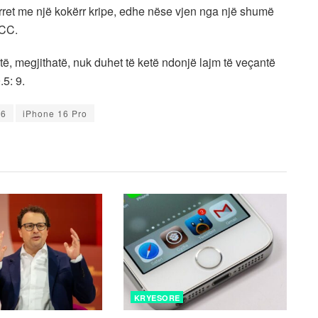
erret me një kokërr kripe, edhe nëse vjen nga një shumë
SCC.
të, megjithatë, nuk duhet të ketë ndonjë lajm të veçantë
.5: 9.
16
iPhone 16 Pro
KRYESORE