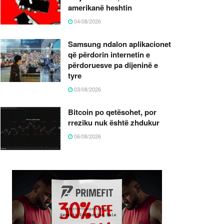
amerikanë heshtin
04/08/2026
Samsung ndalon aplikacionet
që përdorin internetin e
përdoruesve pa dijeninë e
tyre
03/08/2026
Bitcoin po qetësohet, por
rreziku nuk është zhdukur
06/08/2026