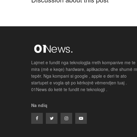
Lajmet e fundit nga teknologjia rreth kompanive me te
mira (më e keqe) hardware, aplikacione, dhe shumë 
tepër. Nga kompani si google , apple e deri te ato
startupet e vogla që po kërkojnë vëmendjen tuaj .
01News do ketë te fundit ne teknologji .
Na ndiq