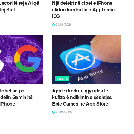
veçori të reja AI që
Një defekt në çipet e iPhone
ej Sirit
sfidon kontrollin e Apple mbi
iOS
24/06/2026
APPLE
tohet se po
Apple i kërkon gjykatës të
delin Gemini të
kufizojë ndikimin e çështjes
 iPhone
Epic Games në App Store
25/05/2026