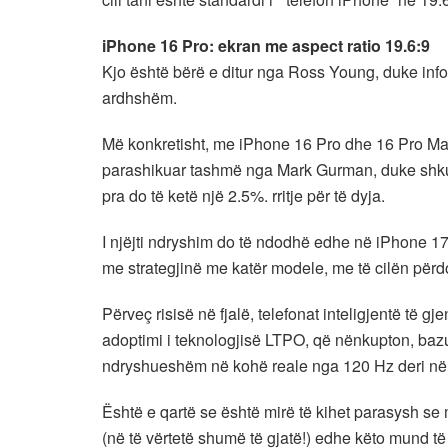
iPhone 16 Pro: ekran me aspect ratio 19.6:9
Kjo është bërë e ditur nga Ross Young, duke inf
ardhshëm.
Më konkretisht, me iPhone 16 Pro dhe 16 Pro Max 
parashikuar tashmë nga Mark Gurman, duke shkuar
pra do të ketë një 2.5%. rritje për të dyja.
I njëjti ndryshim do të ndodhë edhe në iPhone 17
me strategjinë me katër modele, me të cilën përd
Përveç risisë në fjalë, telefonat inteligjentë të
adoptimi i teknologjisë LTPO, që nënkupton, bazu
ndryshueshëm në kohë reale nga 120 Hz deri në
Është e qartë se është mirë të kihet parasysh se
(në të vërtetë shumë të gjatë!) edhe këto mund të 