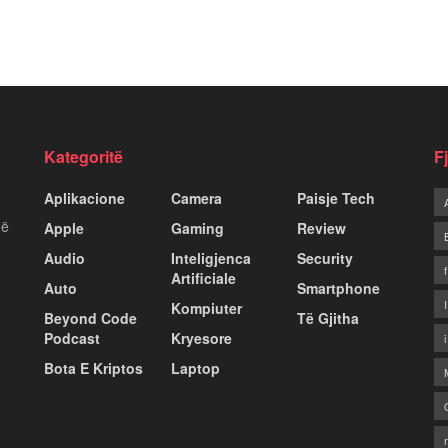
Kategoritë
F
Aplikacione
Camera
Paisje Tech
më
Apple
Gaming
Review
Audio
Inteligjenca
Security
Artificiale
Auto
Smartphone
Kompiuter
Beyond Code
Të Gjitha
Podcast
Kryesore
Bota E Kriptos
Laptop