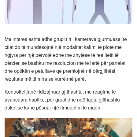
Me interes është edhe grupi i ri i kamerave gjurmuese, të
cilat do të mundësojnë një modalitet kalimi të plotë me
ngjyra për një përvojë edhe më zhytëse të realitetit të
përzier, së bashku me rezolucion më të lartë për panelet
dhe optikën e petullave që premtojnë në përgjithësi
rezultate më të mira se kurrë më parë.
Kontrollet janë ridizajnuar gjithashtu, me reagime të
avancuara haptike, por grupi dhe ndërfaqja gjithashtu
duket se kanë pësuar një rimodelim të madh.