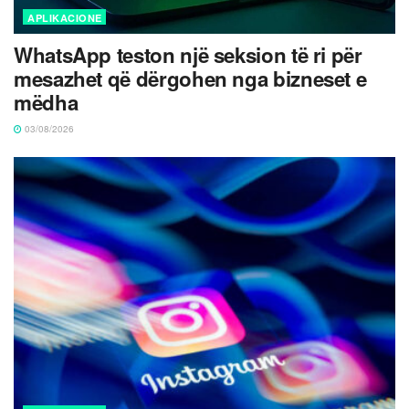
APLIKACIONE
WhatsApp teston një seksion të ri për
mesazhet që dërgohen nga bizneset e
mëdha
03/08/2026