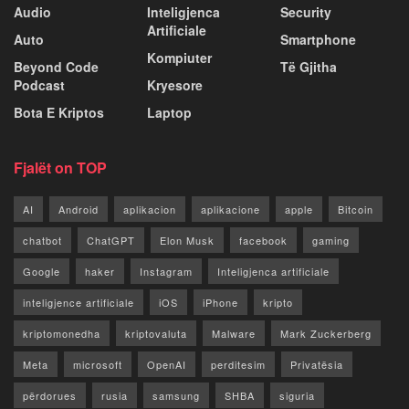
Audio
Inteligjenca
Security
Artificiale
Auto
Smartphone
Kompiuter
Beyond Code
Të Gjitha
Podcast
Kryesore
Bota E Kriptos
Laptop
Fjalët on TOP
AI
Android
aplikacion
aplikacione
apple
Bitcoin
chatbot
ChatGPT
Elon Musk
facebook
gaming
Google
haker
Instagram
Inteligjenca artificiale
inteligjence artificiale
iOS
iPhone
kripto
kriptomonedha
kriptovaluta
Malware
Mark Zuckerberg
Meta
microsoft
OpenAI
perditesim
Privatësia
përdorues
rusia
samsung
SHBA
siguria