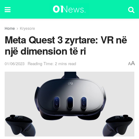
Home
Kryesore
Meta Quest 3 zyrtare: VR në
një dimension të ri
A
01/06/2023
Reading Time: 2 mins read
A