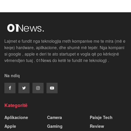
Lajmet e fundit nga teknologjia rreth kompanive me te mira (më e
keqe) hardware, aplikacione, dhe shumë më tepër. Nga kompani
si google , apple e deri te ato startupet e vogla që po kërkojnë
vëmendjen tuaj . 01News do ketë te fundit ne teknologji .
Na ndiq
Kategoritë
Aplikacione
Camera
Paisje Tech
Apple
Gaming
Review