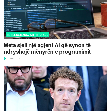
INTELIGJENCA ARTIFICIALE
Meta sjell një agjent AI që synon të
ndryshojë mënyrën e programimit
07/08/2026