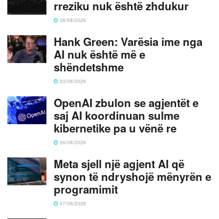
rreziku nuk është zhdukur
06/08/2026
Hank Green: Varësia ime nga
AI nuk është më e
shëndetshme
03/08/2026
OpenAI zbulon se agjentët e
saj AI koordinuan sulme
kibernetike pa u vënë re
06/08/2026
Meta sjell një agjent AI që
synon të ndryshojë mënyrën e
programimit
07/08/2026