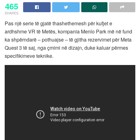
465
SHARES
Pas një serie të gjatë thashethemesh për kufjet e
ardhshme VR të Metës, kompania Menlo Park më në fund
ka shpërndarë – pothuajse – të gjitha rezervimet për Meta
Quest 3 të saj, nga çmimi në dizajn, duke kaluar përmes
specifikimeve teknike.