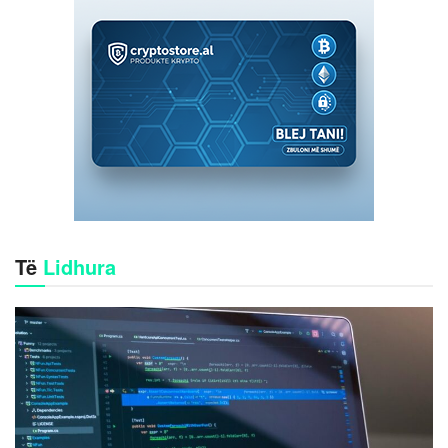
Të
Lidhura