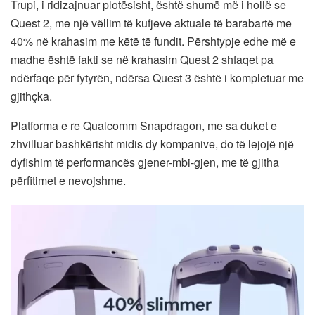
Trupi, i ridizajnuar plotësisht, është shumë më i hollë se
Quest 2, me një vëllim të kufjeve aktuale të barabartë me
40% në krahasim me këtë të fundit. Përshtypje edhe më e
madhe është fakti se në krahasim Quest 2 shfaqet pa
ndërfaqe për fytyrën, ndërsa Quest 3 është i kompletuar me
gjithçka.
Platforma e re Qualcomm Snapdragon, me sa duket e
zhvilluar bashkërisht midis dy kompanive, do të lejojë një
dyfishim të performancës gjener-mbi-gjen, me të gjitha
përfitimet e nevojshme.