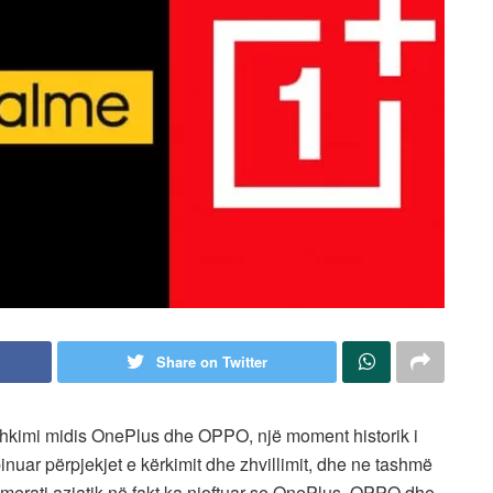
Share on Twitter
shkimi midis OnePlus dhe OPPO, një moment historik i
nuar përpjekjet e kërkimit dhe zhvillimit, dhe ne tashmë
erati aziatik në fakt ka njoftuar se OnePlus, OPPO dhe