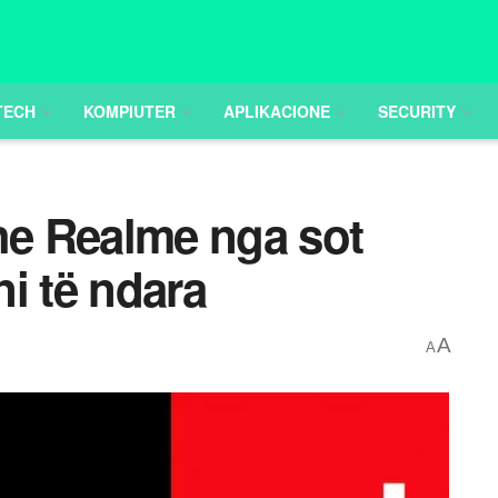
TECH
KOMPIUTER
APLIKACIONE
SECURITY
e Realme nga sot
i të ndara
A
A