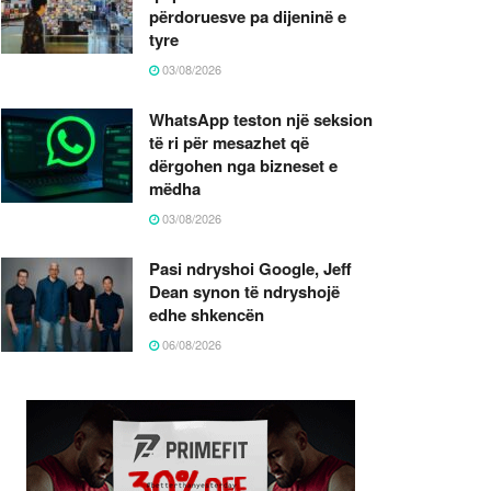
përdoruesve pa dijeninë e
tyre
03/08/2026
WhatsApp teston një seksion
të ri për mesazhet që
dërgohen nga bizneset e
mëdha
03/08/2026
Pasi ndryshoi Google, Jeff
Dean synon të ndryshojë
edhe shkencën
06/08/2026