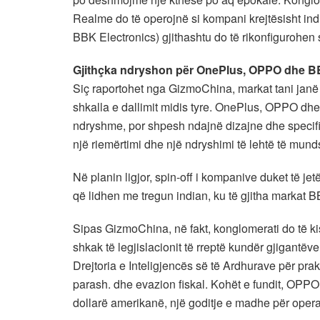
Realme do të operojnë si kompani krejtësisht ind
BBK Electronics) gjithashtu do të rikonfigurohen 
Gjithçka ndryshon për OnePlus, OPPO dhe B
Siç raportohet nga GizmoChina, markat tani janë k
shkalla e dallimit midis tyre. OnePlus, OPPO dh
ndryshme, por shpesh ndajnë dizajne dhe specifiki
një riemërtimi dhe një ndryshimi të lehtë të mund
Në planin ligjor, spin-off i kompanive duket të jet
që lidhen me tregun indian, ku të gjitha markat 
Sipas GizmoChina, në fakt, konglomerati do të kis
shkak të legjislacionit të rreptë kundër gjigantë
Drejtoria e Inteligjencës së të Ardhurave për prak
parash. dhe evazion fiskal. Kohët e fundit, OPPO
dollarë amerikanë, një goditje e madhe për opera