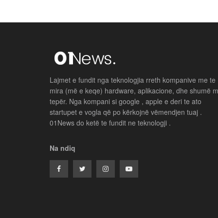
Lajmet e fundit nga teknologjia rreth kompanive me te
mira (më e keqe) hardware, aplikacione, dhe shumë 
tepër. Nga kompani si google , apple e deri te ato
startupet e vogla që po kërkojnë vëmendjen tuaj .
01News do ketë te fundit ne teknologji .
Na ndiq