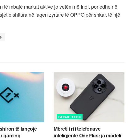
të mbajë markat aktive jo vetëm në Indi, por edhe në
isjet e shitura në faqen zyrtare të OPPO për shkak të një
e
PAISJE TECH
hiron të lançojë
Mbreti i ri i telefonave
për gaming
inteligjentë OnePlus: ja modeli