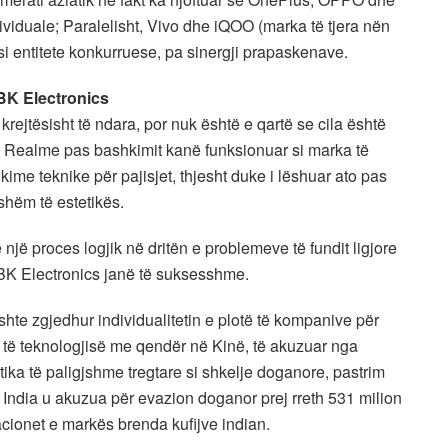
ividuale; Paralelisht, Vivo dhe iQOO (marka të tjera nën
si entitete konkurruese, pa sinergji prapaskenave.
BK Electronics
rejtësisht të ndara, por nuk është e qartë se cila është
e Realme pas bashkimit kanë funksionuar si marka të
me teknike për pajisjet, thjesht duke i lëshuar ato pas
shëm të estetikës.
ë një proces logjik në dritën e problemeve të fundit ligjore
BBK Electronics janë të suksesshme.
hte zgjedhur individualitetin e plotë të kompanive për
ve të teknologjisë me qendër në Kinë, të akuzuar nga
tika të paligjshme tregtare si shkelje doganore, pastrim
 India u akuzua për evazion doganor prej rreth 531 milion
cionet e markës brenda kufijve indian.