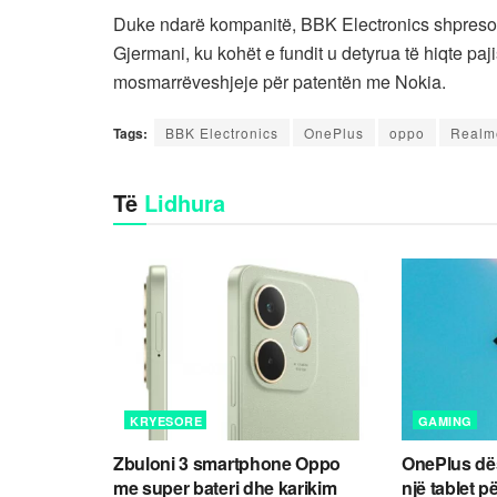
Duke ndarë kompanitë, BBK Electronics shpreson 
Gjermani, ku kohët e fundit u detyrua të hiqte paj
mosmarrëveshjeje për patentën me Nokia.
Tags:
BBK Electronics
OnePlus
oppo
Realm
Të
Lidhura
KRYESORE
GAMING
Zbuloni 3 smartphone Oppo
OnePlus dës
me super bateri dhe karikim
një tablet 