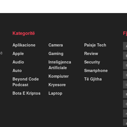
Kategoritë
F
Aplikacione
Camera
Paisje Tech
më
Apple
Gaming
Review
Audio
Inteligjenca
Security
Artificiale
Auto
Smartphone
Kompiuter
Beyond Code
Të Gjitha
Podcast
Kryesore
Bota E Kriptos
Laptop