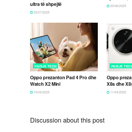
ultra të shpejtë
20/06/2025
23/07/2025
PAISJE TECH
PAISJE TEC
Oppo prezanton Pad 4 Pro dhe
Oppo prezan
Watch X2 Mini
X8s dhe X8
15/04/2025
11/04/2025
Discussion about this post