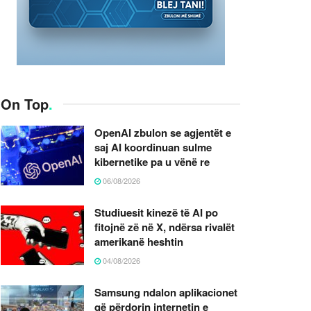
On Top
.
OpenAI zbulon se agjentët e
saj AI koordinuan sulme
kibernetike pa u vënë re
06/08/2026
Studiuesit kinezë të AI po
fitojnë zë në X, ndërsa rivalët
amerikanë heshtin
04/08/2026
Samsung ndalon aplikacionet
që përdorin internetin e