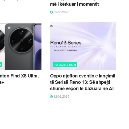
më i kërkuar i momentit
05/05/2025
H
PAISJE TECH
ton Find X8 Ultra,
Oppo njofton eventin e lançimit
s+
të Serisë Reno 13: Së shpejti
shume veçori të bazuara në AI
12/02/2025