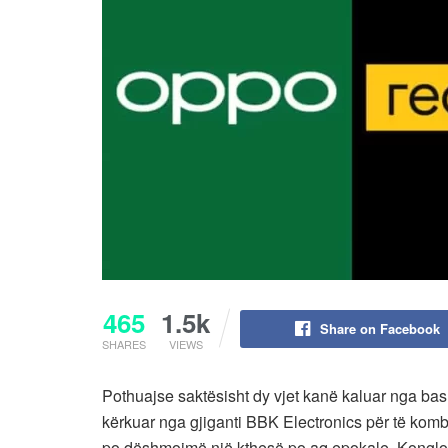
465
1.5k
Share on Facebook
SHARES
VIEWS
Pothuajse saktësisht dy vjet kanë kaluar nga ba
kërkuar nga gjiganti BBK Electronics për të kombi
po dëshmojmë një kthesë po aq epokale. Konglom