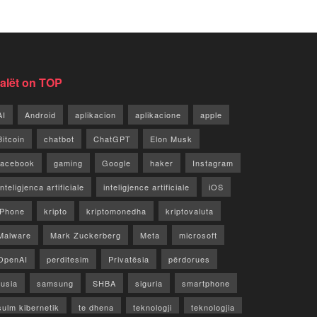
jalët on TOP
AI
Android
aplikacion
aplikacione
apple
Bitcoin
chatbot
ChatGPT
Elon Musk
facebook
gaming
Google
haker
Instagram
Inteligjenca artificiale
inteligjence artificiale
iOS
iPhone
kripto
kriptomonedha
kriptovaluta
Malware
Mark Zuckerberg
Meta
microsoft
OpenAI
perditesim
Privatësia
përdorues
rusia
samsung
SHBA
siguria
smartphone
sulm kibernetik
te dhena
teknologji
teknologjia