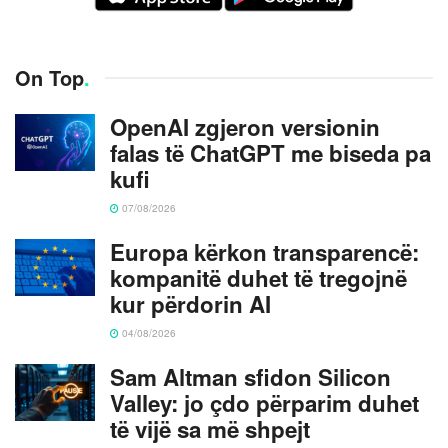
On Top
.
OpenAI zgjeron versionin
falas të ChatGPT me biseda pa
kufi
07/08/2026
Europa kërkon transparencë:
kompanitë duhet të tregojnë
kur përdorin AI
04/08/2026
Sam Altman sfidon Silicon
Valley: jo çdo përparim duhet
të vijë sa më shpejt