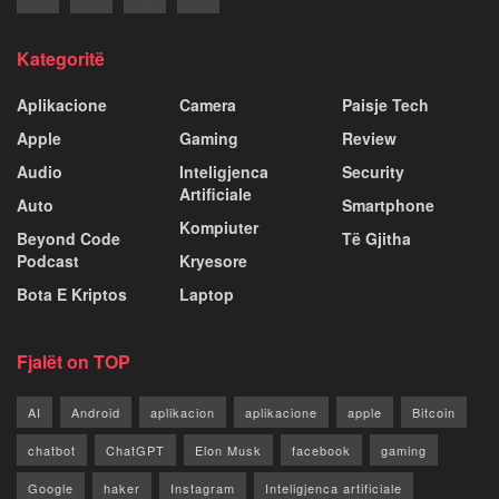
Kategoritë
Aplikacione
Camera
Paisje Tech
Apple
Gaming
Review
Audio
Inteligjenca
Security
Artificiale
Auto
Smartphone
Kompiuter
Beyond Code
Të Gjitha
Podcast
Kryesore
Bota E Kriptos
Laptop
Fjalët on TOP
AI
Android
aplikacion
aplikacione
apple
Bitcoin
chatbot
ChatGPT
Elon Musk
facebook
gaming
Google
haker
Instagram
Inteligjenca artificiale