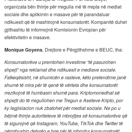
organizata bën thirrje për rregulla më të rrepta në mediat
sociale dhe aplikimin e masave për të parandaluar
ndikuesit që të mashtrojnë konsumatorët. Kompanitë duhet
gjithashtu të informojnë Komisionin Evropian për
efektivitetin e masave.
Monique Goyens
, Drejtore e Përgjithshme e BEUC, tha:
Konsumatorëve u premtohen investime “të pasurohen
shpejt” nga reklamat dhe ndikuesit e mediave sociale.
Fatkeqësisht, në shumicën e rasteve, këto pretendime janë
shumë të mira për të qenë të vërteta dhe konsumatorët
rrezikojnë të humbasin shumë para. Kriptomonedhat së
shpejti do të rregullohen me Tregun e Aseteve Kripto, por
ky legjislacion nuk zbatohet për mediat sociale. Ne po u
bëjmë thirrje autoriteteve të mbrojtjes së konsumatorëve që
të sigurojnë që Instagram, YouTube, TikTok dhe Twitter të
përmbushin detyrën e tyre për të mbrojtur konsumatorët