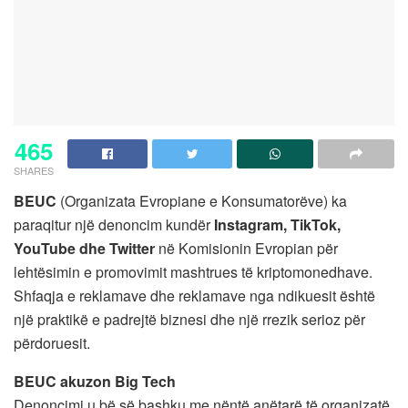
465
SHARES
BEUC
(Organizata Evropiane e Konsumatorëve) ka
paraqitur një denoncim kundër
Instagram, TikTok,
YouTube dhe Twitter
në Komisionin Evropian për
lehtësimin e promovimit mashtrues të kriptomonedhave.
Shfaqja e reklamave dhe reklamave nga ndikuesit është
një praktikë e padrejtë biznesi dhe një rrezik serioz për
përdoruesit.
BEUC akuzon Big Tech
Denoncimi u bë së bashku me nëntë anëtarë të organizatë.