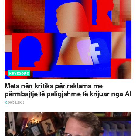
KRYESORE
Meta nën kritika për reklama me
përmbajtje të paligjshme të krijuar nga AI
06/08/2026