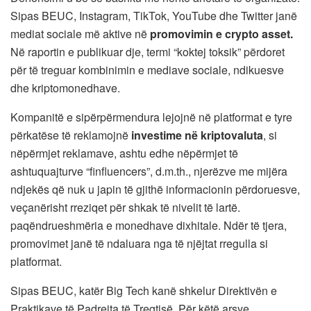
Sipas BEUC, Instagram, TikTok, YouTube dhe Twitter janë
mediat sociale më aktive në
promovimin e crypto asset.
Në raportin e publikuar dje, termi “koktej toksik” përdoret
për të treguar kombinimin e mediave sociale, ndikuesve
dhe kriptomonedhave.
Kompanitë e sipërpërmendura lejojnë në platformat e tyre
përkatëse të reklamojnë
investime në kriptovaluta
, si
nëpërmjet reklamave, ashtu edhe nëpërmjet të
ashtuquajturve “finfluencers”, d.m.th., njerëzve me mijëra
ndjekës që nuk u japin të gjithë informacionin përdoruesve,
veçanërisht rreziqet për shkak të nivelit të lartë.
paqëndrueshmëria e monedhave dixhitale. Ndër të tjera,
promovimet janë të ndaluara nga të njëjtat rregulla si
platformat.
Sipas BEUC, katër Big Tech kanë shkelur Direktivën e
Praktikave të Padrejta të Tregtisë. Për këtë arsye,