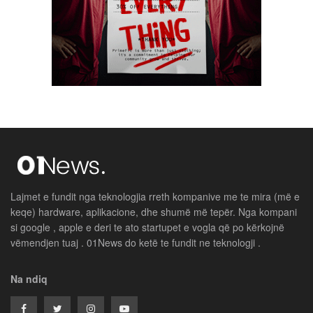
Lajmet e fundit nga teknologjia rreth kompanive me te mira (më e
keqe) hardware, aplikacione, dhe shumë më tepër. Nga kompani
si google , apple e deri te ato startupet e vogla që po kërkojnë
vëmendjen tuaj . 01News do ketë te fundit ne teknologji .
Na ndiq