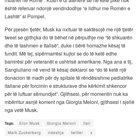
mbahet në Romë”. Kush e di atëherë se në këtë pikë nuk
është referuar ndonjë vendndodhje “e lidhur me Romën e
Lashtë” si Pompei.
Për pjesën tjetër, Musk ka nxituar të saktësojë me një tjetër
tweet se gjithçka do të bëhet në përputhje me “të shkuarën
dhe të tashmen e Italisë”, duke i bërë homazhe kësaj të
fundit. Më tej, sipërmarrësi kujtoi se do të ketë edhe
bamirësi për veteranët e ushtrisë amerikane. Nga ana e tij,
Sangiuliano në vend të kësaj deklaroi se “do të ketë një
donacion të madh për dy spitale të rëndësishme pediatrike
italiane për forcimin e strukturave dhe kërkimit shkencor
për të luftuar sëmundjet”. Gjithsesi, për momentin nuk ka
mbërritur asnjë koment nga Giorgia Meloni, gjithsesi i sjellë
nga vetë Musk.
Tags:
Elon Musk
Giorgia Meloni
itali
Mark Zuckerberg
ndeshja
twitter
x