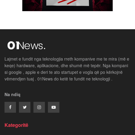
Lajmet e fundit nga teknologjia rreth kompanive me te mira (më e
keqe) hardware, aplikacione, dhe shumë më tepër. Nga kompani
si google , apple e deri te ato startupet e vogla që po kërkojnë
vëmendjen tuaj . 01News do ketë te fundit ne teknologji .
Na ndiq
Kategoritë