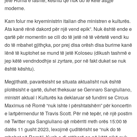
jetë Roma e lashtë, kështu që nuk do të ketë asgjë
moderne.
Kam folur me kryeministrin italian dhe ministren e kulturës.
Ata kanë rënë dakord për një vend epik”. Nuk është ende e
qartë për momentin se cili do të jetë në të vërtetë vendi ku
do të mbahet gjithçka, por prej disa orësh disa burime kanë
lënë të kuptohet se mund të jetë Koloseu (dikush tashmë e
jep këtë vendndodhje si zyrtare, por në fakt duket se nuk
është kështu).
Megjithatë, pavarësisht se situata aktualisht nuk është
plotësisht e qartë, duhet theksuar se Gennaro Sangiuliano,
ministri aktual i Kulturës ka deklaruar së fundmi se Circus
Maximus në Romë “nuk ishte i përshtatshëm” për koncertin
e lartpërmendur të Travis Scott. Për më tepër, në një postim
në Twitter nga Sangiuliano që mbërriti rreth orës 15:00 të
datës 11 gusht 2023, lexojmë çuditërisht se “nuk do të