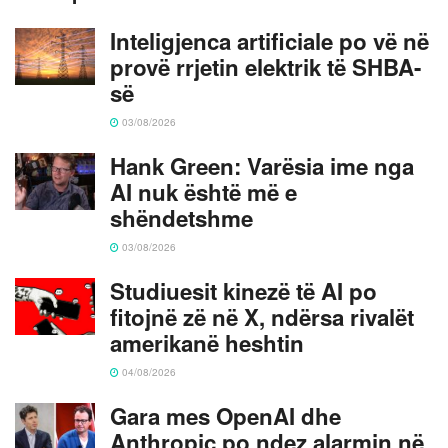
Inteligjenca artificiale po vë në
provë rrjetin elektrik të SHBA-
së
03/08/2026
Hank Green: Varësia ime nga
AI nuk është më e
shëndetshme
03/08/2026
Studiuesit kinezë të AI po
fitojnë zë në X, ndërsa rivalët
amerikanë heshtin
04/08/2026
Gara mes OpenAI dhe
Anthropic po ndez alarmin në