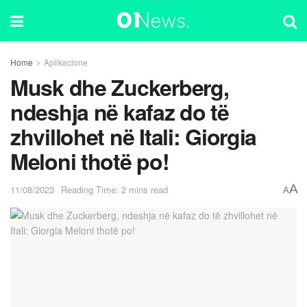
Home
Aplikacione
Musk dhe Zuckerberg,
ndeshja në kafaz do të
zhvillohet në Itali: Giorgia
Meloni thotë po!
A
11/08/2023
Reading Time: 2 mins read
A