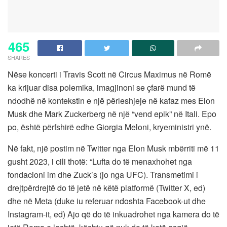
465
SHARES
Nëse koncerti i Travis Scott në Circus Maximus në Romë
ka krijuar disa polemika, imagjinoni se çfarë mund të
ndodhë në kontekstin e një përleshjeje në kafaz mes Elon
Musk dhe Mark Zuckerberg në një “vend epik” në Itali. Epo
po, është përfshirë edhe Giorgia Meloni, kryeministri ynë.
Në fakt, një postim në Twitter nga Elon Musk mbërriti më 11
gusht 2023, i cili thotë: “Lufta do të menaxhohet nga
fondacioni im dhe Zuck’s (jo nga UFC). Transmetimi i
drejtpërdrejtë do të jetë në këtë platformë (Twitter X, ed)
dhe në Meta (duke iu referuar ndoshta Facebook-ut dhe
Instagram-it, ed) Ajo që do të inkuadrohet nga kamera do të