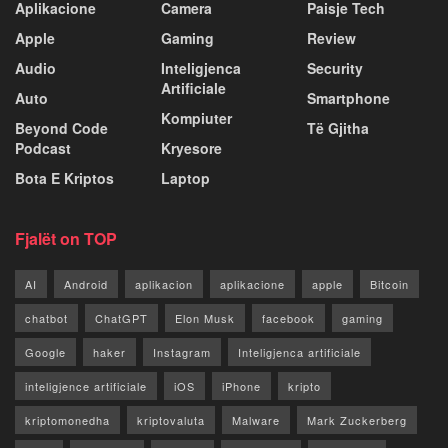
Aplikacione
Camera
Paisje Tech
Apple
Gaming
Review
Audio
Inteligjenca
Security
Artificiale
Auto
Smartphone
Kompiuter
Beyond Code
Të Gjitha
Podcast
Kryesore
Bota E Kriptos
Laptop
Fjalët on TOP
AI
Android
aplikacion
aplikacione
apple
Bitcoin
chatbot
ChatGPT
Elon Musk
facebook
gaming
Google
haker
Instagram
Inteligjenca artificiale
inteligjence artificiale
iOS
iPhone
kripto
kriptomonedha
kriptovaluta
Malware
Mark Zuckerberg