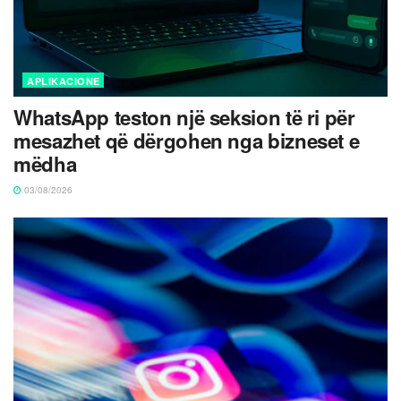
APLIKACIONE
WhatsApp teston një seksion të ri për
mesazhet që dërgohen nga bizneset e
mëdha
03/08/2026