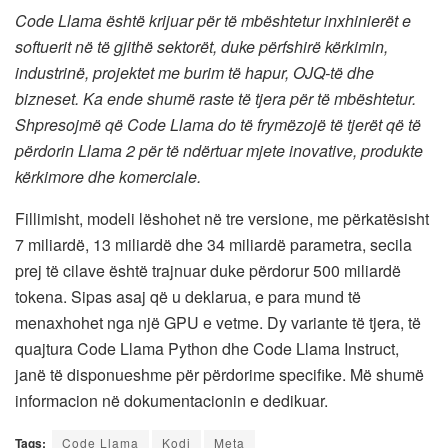
Code Llama është krijuar për të mbështetur inxhinierët e
softuerit në të gjithë sektorët, duke përfshirë kërkimin,
industrinë, projektet me burim të hapur, OJQ-të dhe
bizneset. Ka ende shumë raste të tjera për të mbështetur.
Shpresojmë që Code Llama do të frymëzojë të tjerët që të
përdorin Llama 2 për të ndërtuar mjete inovative, produkte
kërkimore dhe komerciale.
Fillimisht, modeli lëshohet në tre versione, me përkatësisht
7 miliardë, 13 miliardë dhe 34 miliardë parametra, secila
prej të cilave është trajnuar duke përdorur 500 miliardë
tokena. Sipas asaj që u deklarua, e para mund të
menaxhohet nga një GPU e vetme. Dy variante të tjera, të
quajtura Code Llama Python dhe Code Llama Instruct,
janë të disponueshme për përdorime specifike. Më shumë
informacion në dokumentacionin e dedikuar.
Tags:
Code Llama
Kodi
Meta