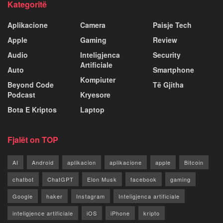
Kategoritë
Aplikacione
Camera
Paisje Tech
Apple
Gaming
Review
Audio
Inteligjenca
Security
Artificiale
Auto
Smartphone
Kompiuter
Beyond Code
Të Gjitha
Podcast
Kryesore
Bota E Kriptos
Laptop
Fjalët on TOP
AI
Android
aplikacion
aplikacione
apple
Bitcoin
chatbot
ChatGPT
Elon Musk
facebook
gaming
Google
haker
Instagram
Inteligjenca artificiale
inteligjence artificiale
iOS
iPhone
kripto