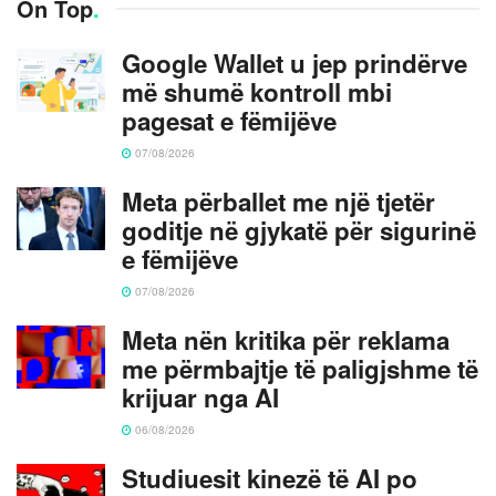
On Top
.
Google Wallet u jep prindërve
më shumë kontroll mbi
pagesat e fëmijëve
07/08/2026
Meta përballet me një tjetër
goditje në gjykatë për sigurinë
e fëmijëve
07/08/2026
Meta nën kritika për reklama
me përmbajtje të paligjshme të
krijuar nga AI
06/08/2026
Studiuesit kinezë të AI po