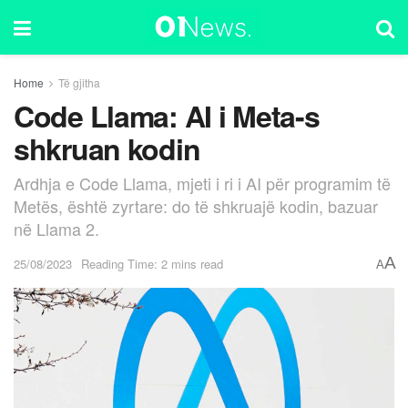
Home
Të gjitha
Code Llama: AI i Meta-s
shkruan kodin
Ardhja e Code Llama, mjeti i ri i AI për programim të
Metës, është zyrtare: do të shkruajë kodin, bazuar
në Llama 2.
A
25/08/2023
Reading Time: 2 mins read
A