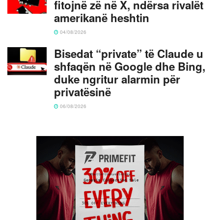
fitojnë zë në X, ndërsa rivalët
amerikanë heshtin
04/08/2026
Bisedat “private” të Claude u
shfaqën në Google dhe Bing,
duke ngritur alarmin për
privatësinë
06/08/2026