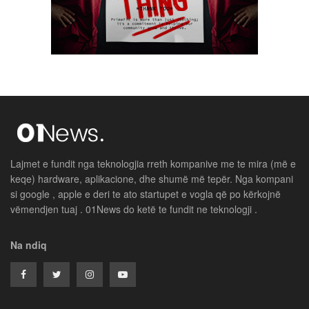
Lajmet e fundit nga teknologjia rreth kompanive me te mira (më e
keqe) hardware, aplikacione, dhe shumë më tepër. Nga kompani
si google , apple e deri te ato startupet e vogla që po kërkojnë
vëmendjen tuaj . 01News do ketë te fundit ne teknologji .
Na ndiq