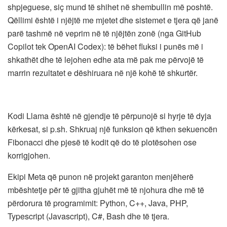
shpjeguese, siç mund të shihet në shembullin më poshtë.
Qëllimi është i njëjtë me mjetet dhe sistemet e tjera që janë
parë tashmë në veprim në të njëjtën zonë (nga GitHub
Copilot tek OpenAI Codex): të bëhet fluksi i punës më i
shkathët dhe të lejohen edhe ata më pak me përvojë të
marrin rezultatet e dëshiruara në një kohë të shkurtër.
Kodi Llama është në gjendje të përpunojë si hyrje të dyja
kërkesat, si p.sh. Shkruaj një funksion që kthen sekuencën
Fibonacci dhe pjesë të kodit që do të plotësohen ose
korrigjohen.
Ekipi Meta që punon në projekt garanton menjëherë
mbështetje për të gjitha gjuhët më të njohura dhe më të
përdorura të programimit: Python, C++, Java, PHP,
Typescript (Javascript), C#, Bash dhe të tjera.