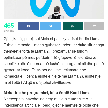
465
SHARES
Gjithçka siç pritej: sot Meta shpalli zyrtarisht Kodin Llama.
Është një model i madh gjuhësor i ndërtuar duke filluar nga
themelet e forta të Llama 2, i prezantuar së fundmi, i
optimizuar përmes përdorimit të grupeve të të dhënave
specifike për të operuar në fushën e programimit dhe për të
gjeneruar kode. Falas për qëllime kërkimore dhe
komerciale (licenca është e njëjtë me Llama 2), është një
mjet tjetër i AI që u drejtohet zhvilluesve.
Meta: AI dhe programimi, këtu është Kodi Llama
Ndërveprimi bazohet në dërgimin e një urdhri të cilit
inteligjenca artificiale i përgjigjet në mënyrë të plotë dhe