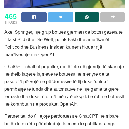
465
SHARES
Axel Springer, një grup botues gjerman që boton gazeta të
tilla si Bild dhe Die Welt, polak Fakt dhe amerikanët
Politico dhe Business Insider, ka nënshkruar një
marrëveshje me OpenAI.
ChatGPT, chatbot popullor, do të jetë në gjendje të skanojë
në thelb faqet e lajmeve të botuesit në mënyrë që të
pasurojë përvojën e përdoruesve të tij duke “shtuar
përmbajtje të fundit dhe autoritative në një gamë të gjerë
temash dhe duke rritur në mënyrë eksplicite rolin e botuesit
në kontributin në produktet OpenAI”.
Partneriteti do t’i lejojë përdoruesit e ChatGPT në mbarë
botën të marrin përmbledhje lajmesh të publikuara nga