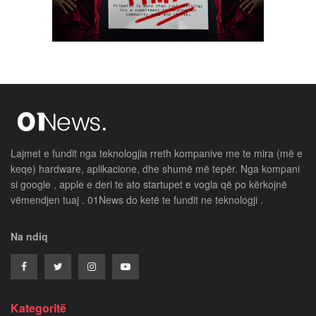
Lajmet e fundit nga teknologjia rreth kompanive me te mira (më e
keqe) hardware, aplikacione, dhe shumë më tepër. Nga kompani
si google , apple e deri te ato startupet e vogla që po kërkojnë
vëmendjen tuaj . 01News do ketë te fundit ne teknologji .
Na ndiq
Kategoritë