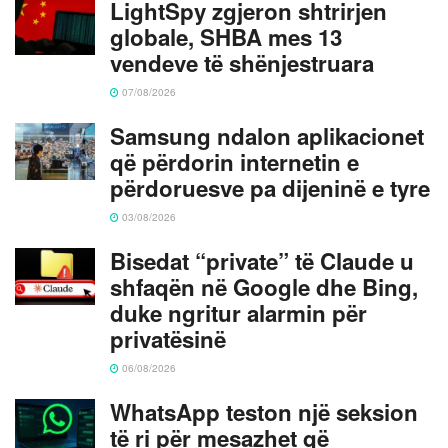
LightSpy zgjeron shtrirjen
globale, SHBA mes 13
vendeve të shënjestruara
07/08/2026
Samsung ndalon aplikacionet
që përdorin internetin e
përdoruesve pa dijeninë e tyre
03/08/2026
Bisedat “private” të Claude u
shfaqën në Google dhe Bing,
duke ngritur alarmin për
privatësinë
06/08/2026
WhatsApp teston një seksion
të ri për mesazhet që