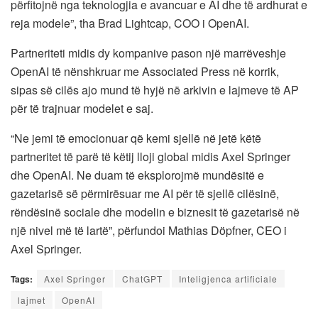
përfitojnë nga teknologjia e avancuar e AI dhe të ardhurat e
reja modele”, tha Brad Lightcap, COO i OpenAI.
Partneriteti midis dy kompanive pason një marrëveshje
OpenAI të nënshkruar me Associated Press në korrik,
sipas së cilës ajo mund të hyjë në arkivin e lajmeve të AP
për të trajnuar modelet e saj.
“Ne jemi të emocionuar që kemi sjellë në jetë këtë
partneritet të parë të këtij lloji global midis Axel Springer
dhe OpenAI. Ne duam të eksplorojmë mundësitë e
gazetarisë së përmirësuar me AI për të sjellë cilësinë,
rëndësinë sociale dhe modelin e biznesit të gazetarisë në
një nivel më të lartë”, përfundoi Mathias Döpfner, CEO i
Axel Springer.
Tags:
Axel Springer
ChatGPT
Inteligjenca artificiale
lajmet
OpenAI