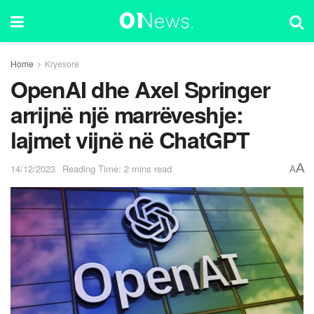
Home
Kryesore
OpenAI dhe Axel Springer
arrijnë një marrëveshje:
lajmet vijnë në ChatGPT
A
14/12/2023
Reading Time: 2 mins read
A