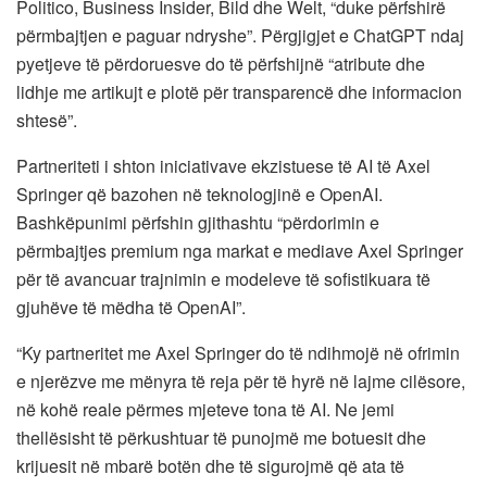
Politico, Business Insider, Bild dhe Welt, “duke përfshirë
përmbajtjen e paguar ndryshe”. Përgjigjet e ChatGPT ndaj
pyetjeve të përdoruesve do të përfshijnë “atribute dhe
lidhje me artikujt e plotë për transparencë dhe informacion
shtesë”.
Partneriteti i shton iniciativave ekzistuese të AI të Axel
Springer që bazohen në teknologjinë e OpenAI.
Bashkëpunimi përfshin gjithashtu “përdorimin e
përmbajtjes premium nga markat e mediave Axel Springer
për të avancuar trajnimin e modeleve të sofistikuara të
gjuhëve të mëdha të OpenAI”.
“Ky partneritet me Axel Springer do të ndihmojë në ofrimin
e njerëzve me mënyra të reja për të hyrë në lajme cilësore,
në kohë reale përmes mjeteve tona të AI. Ne jemi
thellësisht të përkushtuar të punojmë me botuesit dhe
krijuesit në mbarë botën dhe të sigurojmë që ata të