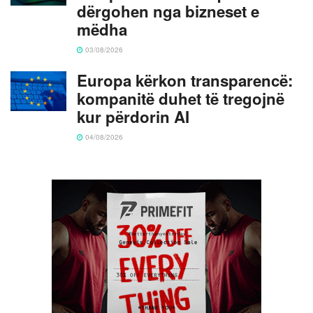
dërgohen nga bizneset e
mëdha
03/08/2026
Europa kërkon transparencë:
kompanitë duhet të tregojnë
kur përdorin AI
04/08/2026