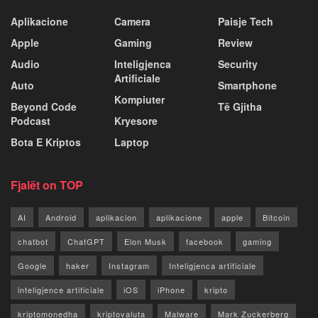
Aplikacione
Camera
Paisje Tech
Apple
Gaming
Review
Audio
Inteligjenca
Security
Artificiale
Auto
Smartphone
Kompiuter
Beyond Code
Të Gjitha
Podcast
Kryesore
Bota E Kriptos
Laptop
Fjalët on TOP
AI
Android
aplikacion
aplikacione
apple
Bitcoin
chatbot
ChatGPT
Elon Musk
facebook
gaming
Google
haker
Instagram
Inteligjenca artificiale
inteligjence artificiale
iOS
iPhone
kripto
kriptomonedha
kriptovaluta
Malware
Mark Zuckerberg