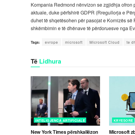
Kompania Redmond nënvizon se zgjidhja ofron pri
aktuale, duke përfshirë GDPR (Rregullorja e Për
duhet të shqetësohen për pasojat e Kornizës së P
shkëmbimin e të dhënave të përdoruesve nga Ev
Tags:
evrope
microsoft
Microsoft Cloud
te d
Të
Lidhura
INTELIGJENCA ARTIFICIALE
KRYESORE
New York Times përshkallëzon
Microsoft z