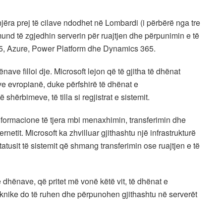
ëra prej të cilave ndodhet në Lombardi (i përbërë nga tre
und të zgjedhin serverin për ruajtjen dhe përpunimin e të
65, Azure, Power Platform dhe Dynamics 365.
ave filloi dje. Microsoft lejon që të gjitha të dhënat
e evropianë, duke përfshirë të dhënat e
shërbimeve, të tilla si regjistrat e sistemit.
ormacione të tjera mbi menaxhimin, transferimin dhe
netit. Microsoft ka zhvilluar gjithashtu një infrastrukturë
tatusit të sistemit që shmang transferimin ose ruajtjen e të
ë dhënave, që pritet më vonë këtë vit, të dhënat e
knike do të ruhen dhe përpunohen gjithashtu në serverët