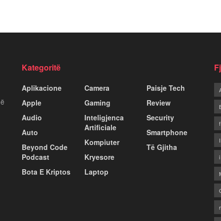
Kategoritë
F
Aplikacione
Camera
Paisje Tech
më
Apple
Gaming
Review
Audio
Inteligjenca
Security
Artificiale
Auto
Smartphone
Kompiuter
Beyond Code
Të Gjitha
Podcast
Kryesore
Bota E Kriptos
Laptop