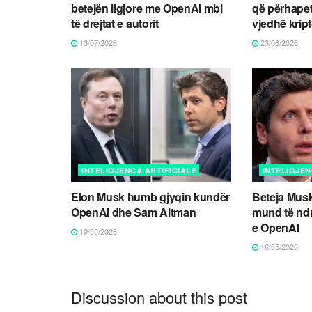
betejën ligjore me OpenAI mbi
që përhapet
të drejtat e autorit
vjedhë kri
13/07/2026
23/06/2026
INTELIGJENCA ARTIFICIALE
INTELIGJEN
Elon Musk humb gjyqin kundër
Beteja Mus
OpenAI dhe Sam Altman
mund të nd
e OpenAI
19/05/2026
16/05/2026
Discussion about this post