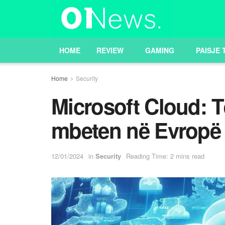
HOME
REVIEW
GAMING
PAISJE 
Home
Security
Microsoft Cloud: T
mbeten në Evropë
12/01/2024
in
Security
Reading Time: 2 mins read