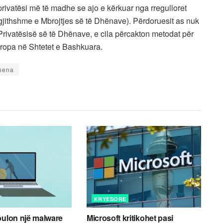
vatësi më të madhe se ajo e kërkuar nga rregulloret
gjithshme e Mbrojtjes së të Dhënave). Përdoruesit as nuk
rivatësisë së të Dhënave, e cila përcakton metodat për
ropa në Shtetet e Bashkuara.
hena
KRYESORE
bulon një malware
Microsoft kritikohet pasi