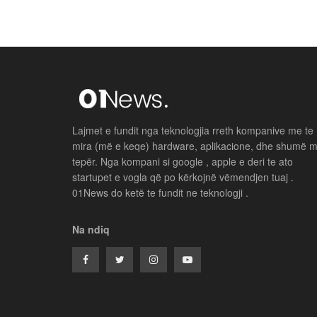
Lajmet e fundit nga teknologjia rreth kompanive me te
mira (më e keqe) hardware, aplikacione, dhe shumë 
tepër. Nga kompani si google , apple e deri te ato
startupet e vogla që po kërkojnë vëmendjen tuaj .
01News do ketë te fundit ne teknologji .
Na ndiq