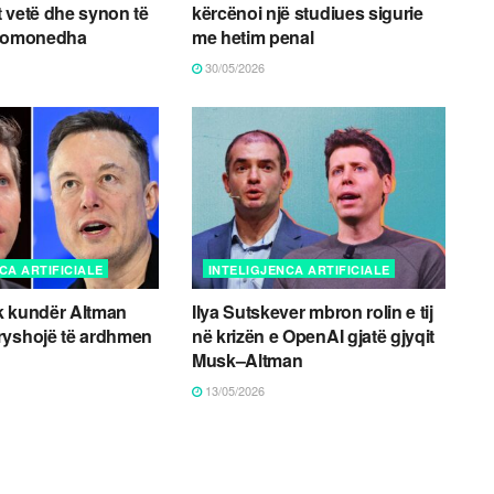
 vetë dhe synon të
kërcënoi një studiues sigurie
ptomonedha
me hetim penal
30/05/2026
CA ARTIFICIALE
INTELIGJENCA ARTIFICIALE
k kundër Altman
Ilya Sutskever mbron rolin e tij
ryshojë të ardhmen
në krizën e OpenAI gjatë gjyqit
Musk–Altman
13/05/2026