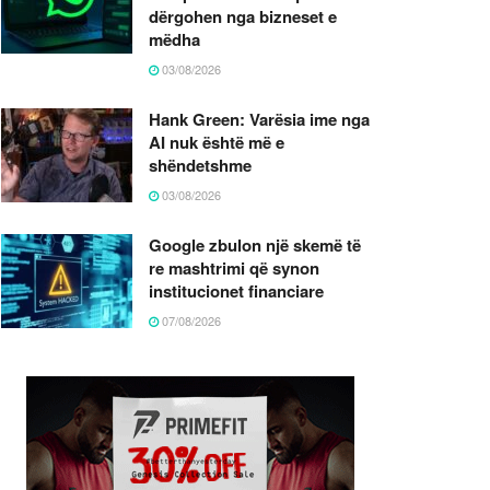
dërgohen nga bizneset e
mëdha
03/08/2026
Hank Green: Varësia ime nga
AI nuk është më e
shëndetshme
03/08/2026
Google zbulon një skemë të
re mashtrimi që synon
institucionet financiare
07/08/2026