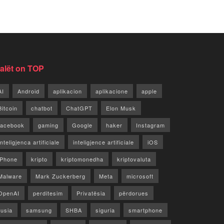
jalët on TOP
AI
Android
aplikacion
aplikacione
apple
Bitcoin
chatbot
ChatGPT
Elon Musk
facebook
gaming
Google
haker
Instagram
Inteligjenca artificiale
inteligjence artificiale
iOS
iPhone
kripto
kriptomonedha
kriptovaluta
Malware
Mark Zuckerberg
Meta
microsoft
OpenAI
perditesim
Privatësia
përdorues
rusia
samsung
SHBA
siguria
smartphone