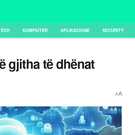
TECH
KOMPIUTER
APLIKACIONE
SECURITY
ë gjitha të dhënat
A
A