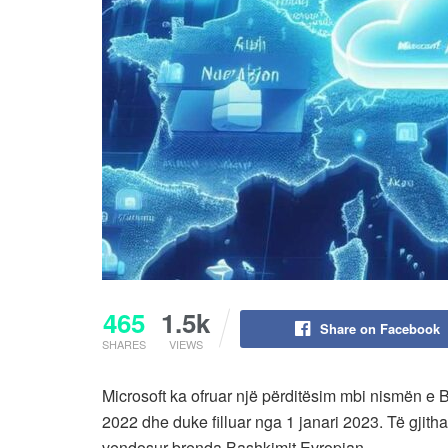
465
1.5k
Share on Facebook
SHARES
VIEWS
Microsoft ka ofruar një përditësim mbi nismën e B
2022 dhe duke filluar nga 1 janari 2023. Të gjitha
vendosur brenda Bashkimit Evropian.