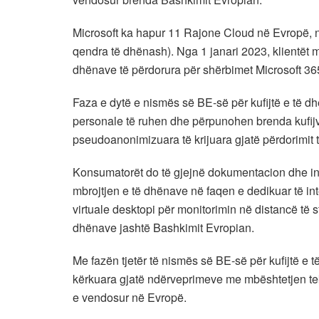
Microsoft ka hapur 11 Rajone Cloud në Evropë, nj
qendra të dhënash). Nga 1 janari 2023, klientët m
dhënave të përdorura për shërbimet Microsoft 3
Faza e dytë e nismës së BE-së për kufijtë e të dhën
personale të ruhen dhe përpunohen brenda kufijv
pseudoanonimizuara të krijuara gjatë përdorimit të 
Konsumatorët do të gjejnë dokumentacion dhe inf
mbrojtjen e të dhënave në faqen e dedikuar të inter
virtuale desktopi për monitorimin në distancë të s
dhënave jashtë Bashkimit Evropian.
Me fazën tjetër të nismës së BE-së për kufijtë e t
kërkuara gjatë ndërveprimeve me mbështetjen te
e vendosur në Evropë.