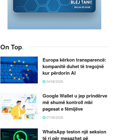
On Top
.
Europa kërkon transparencë:
kompanitë duhet të tregojnë
kur përdorin AI
04/08/2026
Google Wallet u jep prindërve
më shumë kontroll mbi
pagesat e fëmijëve
07/08/2026
WhatsApp teston një seksion
të ri për mesazhet që