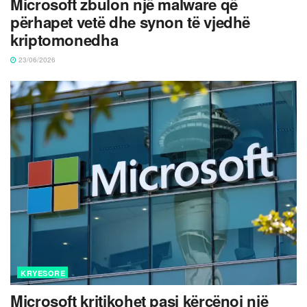
Microsoft zbulon një malware që
përhapet vetë dhe synon të vjedhë
kriptomonedha
23/06/2026
KRYESORE
Microsoft kritikohet pasi kërcënoi një