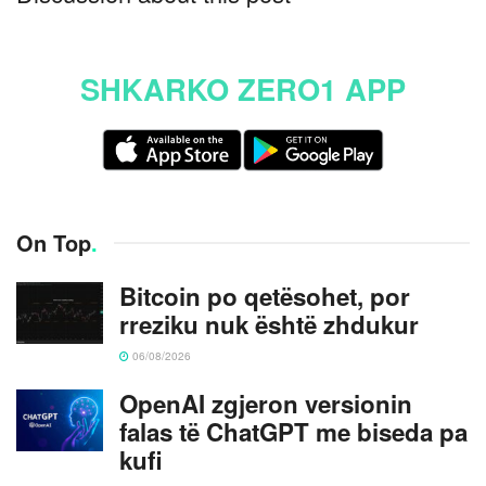
SHKARKO ZERO1 APP
On Top
.
Bitcoin po qetësohet, por
rreziku nuk është zhdukur
06/08/2026
OpenAI zgjeron versionin
falas të ChatGPT me biseda pa
kufi