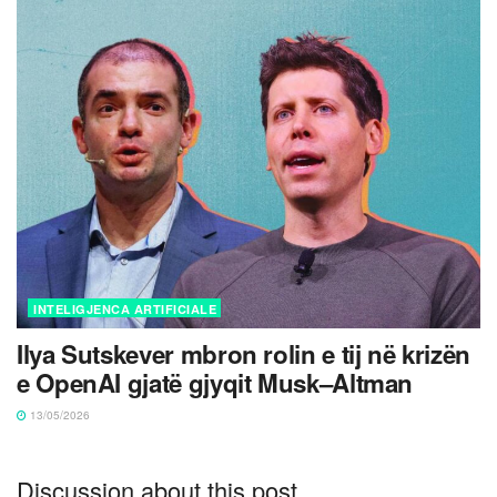
INTELIGJENCA ARTIFICIALE
Ilya Sutskever mbron rolin e tij në krizën
e OpenAI gjatë gjyqit Musk–Altman
13/05/2026
Discussion about this post