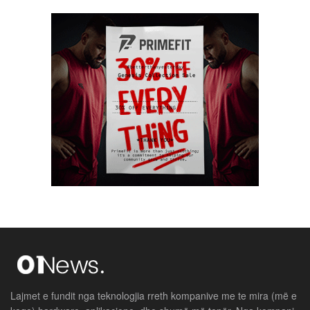
Lajmet e fundit nga teknologjia rreth kompanive me te mira (më e