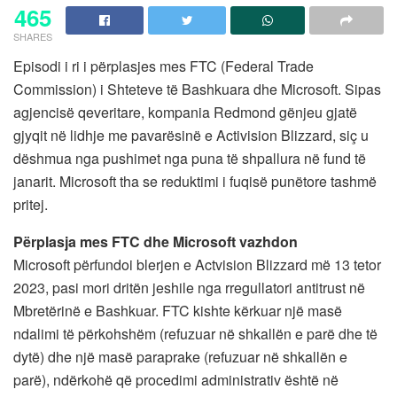
465
SHARES
Episodi i ri i përplasjes mes FTC (Federal Trade
Commission) i Shteteve të Bashkuara dhe Microsoft. Sipas
agjencisë qeveritare, kompania Redmond gënjeu gjatë
gjyqit në lidhje me pavarësinë e Activision Blizzard, siç u
dëshmua nga pushimet nga puna të shpallura në fund të
janarit. Microsoft tha se reduktimi i fuqisë punëtore tashmë
pritej.
Përplasja mes FTC dhe Microsoft vazhdon
Microsoft përfundoi blerjen e Actvision Blizzard më 13 tetor
2023, pasi mori dritën jeshile nga rregullatori antitrust në
Mbretërinë e Bashkuar. FTC kishte kërkuar një masë
ndalimi të përkohshëm (refuzuar në shkallën e parë dhe të
dytë) dhe një masë paraprake (refuzuar në shkallën e
parë), ndërkohë që procedimi administrativ është në