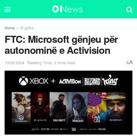
Home
Të gjitha
FTC: Microsoft gënjeu për
autonominë e Activision
A
10/02/2024
Reading Time: 2 mins read
A