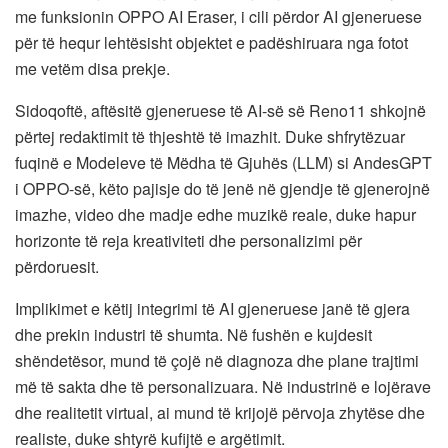
me funksionin OPPO AI Eraser, i cili përdor AI gjeneruese
për të hequr lehtësisht objektet e padëshiruara nga fotot
me vetëm disa prekje.
Sidoqoftë, aftësitë gjeneruese të AI-së së Reno11 shkojnë
përtej redaktimit të thjeshtë të imazhit. Duke shfrytëzuar
fuqinë e Modeleve të Mëdha të Gjuhës (LLM) si AndesGPT
i OPPO-së, këto pajisje do të jenë në gjendje të gjenerojnë
imazhe, video dhe madje edhe muzikë reale, duke hapur
horizonte të reja kreativiteti dhe personalizimi për
përdoruesit.
Implikimet e këtij integrimi të AI gjeneruese janë të gjera
dhe prekin industri të shumta. Në fushën e kujdesit
shëndetësor, mund të çojë në diagnoza dhe plane trajtimi
më të sakta dhe të personalizuara. Në industrinë e lojërave
dhe realitetit virtual, ai mund të krijojë përvoja zhytëse dhe
realiste, duke shtyrë kufijtë e argëtimit.