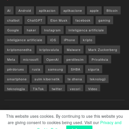
AI
Android
aplikacion
aplikacione
apple
Bitcoin
chatbot
ChatGPT
Elon Musk
facebook
gaming
Google
haker
Instagram
Inteligjenca artificiale
inteligjence artificiale
iOS
iPhone
kripto
kriptomonedha
kriptovaluta
Malware
Mark Zuckerberg
Meta
microsoft
OpenAI
perditesim
Privatësia
përdorues
rusia
samsung
SHBA
siguria
smartphone
sulm kibernetik
te dhena
teknologji
teknologjia
TikTok
twitter
vecori
Video
WhatsApp
x
youtube
Rreth Nesh
Reklamo
Privacy & Policy
Kontakt
This website uses cookies. By continuing to use this website you
are giving consent to cookies being used. Visit our
Privacy and
© 2026 Zero1.al - Part of techzero1.com