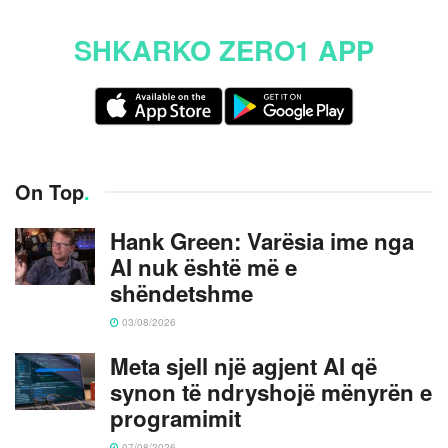
SHKARKO ZERO1 APP
On Top
.
Hank Green: Varësia ime nga
AI nuk është më e
shëndetshme
03/08/2026
Meta sjell një agjent AI që
synon të ndryshojë mënyrën e
programimit
07/08/2026