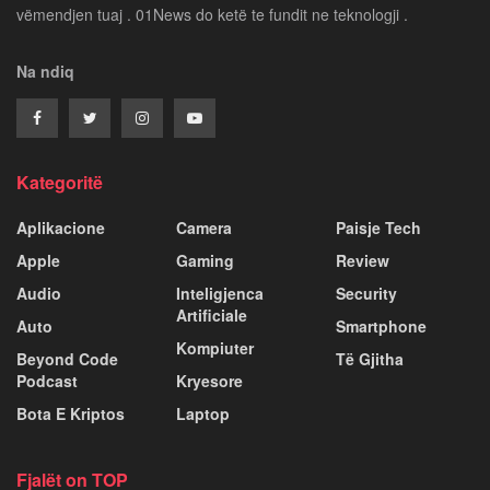
vëmendjen tuaj . 01News do ketë te fundit ne teknologji .
Na ndiq
Kategoritë
Aplikacione
Camera
Paisje Tech
Apple
Gaming
Review
Audio
Inteligjenca
Security
Artificiale
Auto
Smartphone
Kompiuter
Beyond Code
Të Gjitha
Podcast
Kryesore
Bota E Kriptos
Laptop
Fjalët on TOP