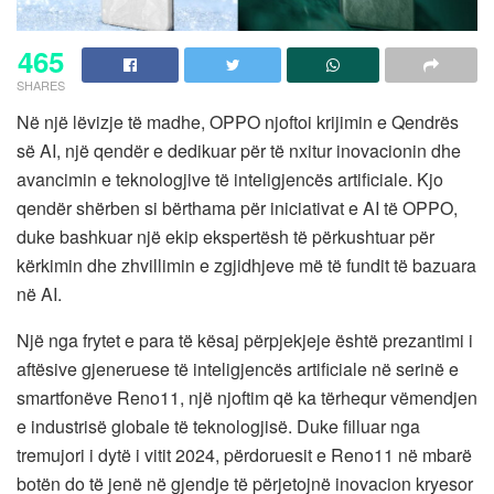
465
SHARES
Në një lëvizje të madhe, OPPO njoftoi krijimin e Qendrës
së AI, një qendër e dedikuar për të nxitur inovacionin dhe
avancimin e teknologjive të inteligjencës artificiale. Kjo
qendër shërben si bërthama për iniciativat e AI të OPPO,
duke bashkuar një ekip ekspertësh të përkushtuar për
kërkimin dhe zhvillimin e zgjidhjeve më të fundit të bazuara
në AI.
Një nga frytet e para të kësaj përpjekjeje është prezantimi i
aftësive gjeneruese të inteligjencës artificiale në serinë e
smartfonëve Reno11, një njoftim që ka tërhequr vëmendjen
e industrisë globale të teknologjisë. Duke filluar nga
tremujori i dytë i vitit 2024, përdoruesit e Reno11 në mbarë
botën do të jenë në gjendje të përjetojnë inovacion kryesor