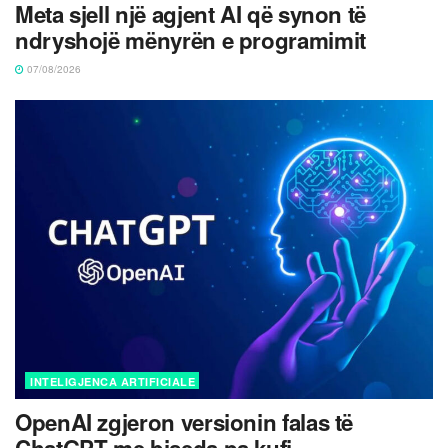
Meta sjell një agjent AI që synon të
ndryshojë mënyrën e programimit
07/08/2026
INTELIGJENCA ARTIFICIALE
OpenAI zgjeron versionin falas të
ChatGPT me biseda pa kufi