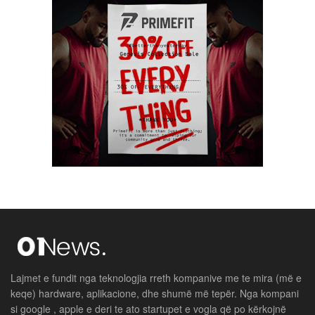
Lajmet e fundit nga teknologjia rreth kompanive me te mira (më e
keqe) hardware, aplikacione, dhe shumë më tepër. Nga kompani
si google , apple e deri te ato startupet e vogla që po kërkojnë