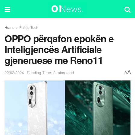
Home
Paisje Tech
OPPO përqafon epokën e
Inteligjencës Artificiale
gjeneruese me Reno11
A
22/02/2024
Reading Time: 2 mins read
A