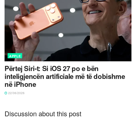
APPLE
Përtej Siri-t: Si iOS 27 po e bën
inteligjencën artificiale më të dobishme
në iPhone
22/06/2026
Discussion about this post