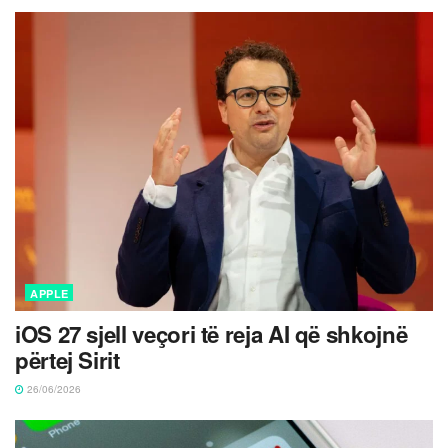
APPLE
iOS 27 sjell veçori të reja AI që shkojnë
përtej Sirit
26/06/2026