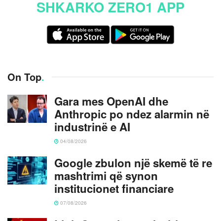
SHKARKO ZERO1 APP
On Top
.
Gara mes OpenAI dhe
Anthropic po ndez alarmin në
industrinë e AI
04/08/2026
Google zbulon një skemë të re
mashtrimi që synon
institucionet financiare
07/08/2026