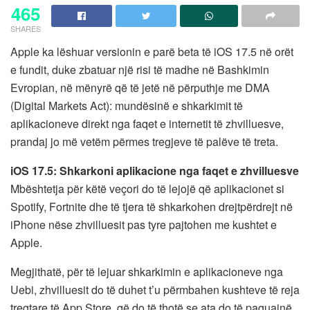
465
SHARES
Apple ka lëshuar versionin e parë beta të iOS 17.5 në orët
e fundit, duke zbatuar një risi të madhe në Bashkimin
Evropian, në mënyrë që të jetë në përputhje me DMA
(Digital Markets Act): mundësinë e shkarkimit të
aplikacioneve direkt nga faqet e internetit të zhvilluesve,
prandaj jo më vetëm përmes tregjeve të palëve të treta.
iOS 17.5: Shkarkoni aplikacione nga faqet e zhvilluesve
Mbështetja për këtë veçori do të lejojë që aplikacionet si
Spotify, Fortnite dhe të tjera të shkarkohen drejtpërdrejt në
iPhone nëse zhvilluesit pas tyre pajtohen me kushtet e
Apple.
Megjithatë, për të lejuar shkarkimin e aplikacioneve nga
Uebi, zhvilluesit do të duhet t’u përmbahen kushteve të reja
tregtare të App Store, që do të thotë se ata do të paguajnë