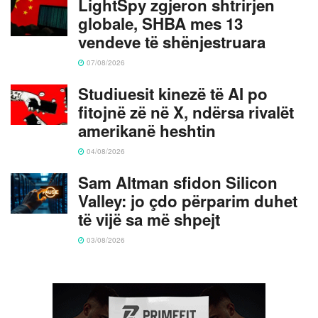
LightSpy zgjeron shtrirjen
globale, SHBA mes 13
vendeve të shënjestruara
07/08/2026
Studiuesit kinezë të AI po
fitojnë zë në X, ndërsa rivalët
amerikanë heshtin
04/08/2026
Sam Altman sfidon Silicon
Valley: jo çdo përparim duhet
të vijë sa më shpejt
03/08/2026