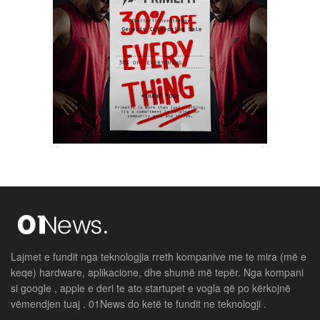
Lajmet e fundit nga teknologjia rreth kompanive me te mira (më e
keqe) hardware, aplikacione, dhe shumë më tepër. Nga kompani
si google , apple e deri te ato startupet e vogla që po kërkojnë
vëmendjen tuaj . 01News do ketë te fundit ne teknologji .