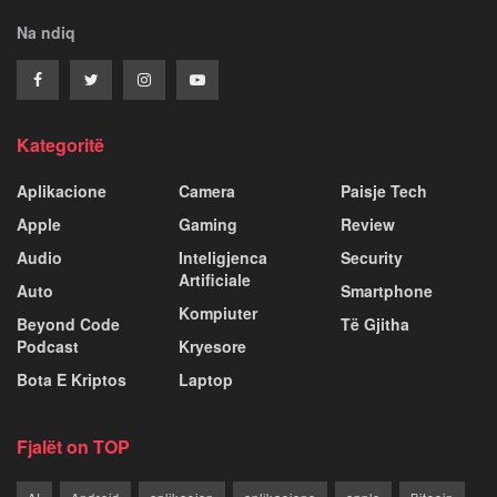
Na ndiq
Kategoritë
Aplikacione
Camera
Paisje Tech
Apple
Gaming
Review
Audio
Inteligjenca
Security
Artificiale
Auto
Smartphone
Kompiuter
Beyond Code
Të Gjitha
Podcast
Kryesore
Bota E Kriptos
Laptop
Fjalët on TOP
AI
Android
aplikacion
aplikacione
apple
Bitcoin