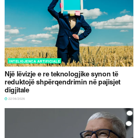
INTELIGJENCA ARTIFICIALE
Një lëvizje e re teknologjike synon të
reduktojë shpërqendrimin në pajisjet
digjitale
22/06/2026