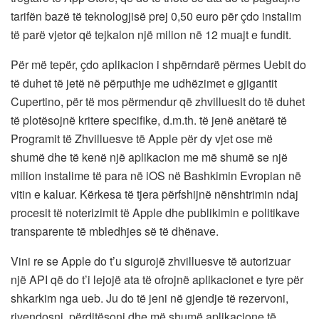
tarifën bazë të teknologjisë prej 0,50 euro për çdo instalim
të parë vjetor që tejkalon një milion në 12 muajt e fundit.
Për më tepër, çdo aplikacion i shpërndarë përmes Uebit do
të duhet të jetë në përputhje me udhëzimet e gjigantit
Cupertino, për të mos përmendur që zhvilluesit do të duhet
të plotësojnë kritere specifike, d.m.th. të jenë anëtarë të
Programit të Zhvilluesve të Apple për dy vjet ose më
shumë dhe të kenë një aplikacion me më shumë se një
milion instalime të para në iOS në Bashkimin Evropian në
vitin e kaluar. Kërkesa të tjera përfshijnë nënshtrimin ndaj
procesit të noterizimit të Apple dhe publikimin e politikave
transparente të mbledhjes së të dhënave.
Vini re se Apple do t’u sigurojë zhvilluesve të autorizuar
një API që do t’i lejojë ata të ofrojnë aplikacionet e tyre për
shkarkim nga ueb. Ju do të jeni në gjendje të rezervoni,
rivendosni, përditësoni dhe më shumë aplikacione të