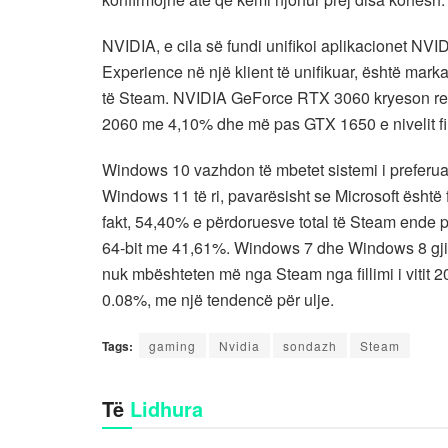
NVIDIA, e cila së fundi unifikoi aplikacionet N
Experience në një klient të unifikuar, është marka
të Steam. NVIDIA GeForce RTX 3060 kryeson ren
2060 me 4,10% dhe më pas GTX 1650 e nivelit fil
Windows 10 vazhdon të mbetet sistemi i preferua
Windows 11 të ri, pavarësisht se Microsoft është 
fakt, 54,40% e përdoruesve total të Steam ende 
64-bit me 41,61%. Windows 7 dhe Windows 8 gjitha
nuk mbështeten më nga Steam nga fillimi i vitit 2
0.08%, me një tendencë për ulje.
Tags:
gaming
Nvidia
sondazh
Steam
Të
Lidhura