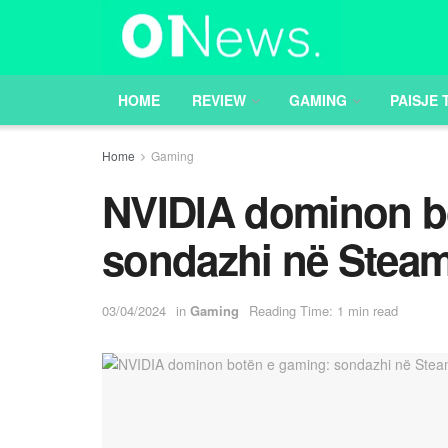
HOME
REVIEW
GAMING
PAISJE 
Home
Gaming
NVIDIA dominon b
sondazhi në Stea
03/04/2024
in
Gaming
Reading Time: 1 min read