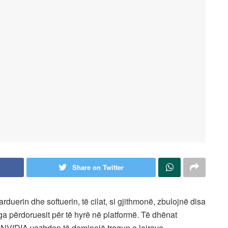
Share on Twitter
duerin dhe softuerin, të cilat, si gjithmonë, zbulojnë disa
ga përdoruesit për të hyrë në platformë. Të dhënat
: NVIDIA vazhdon të dominojë tregun e lojrave.