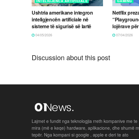
INTELIGJENCA ARTIFICIALE
GAMING
Ushtria amerikane integron
Netflix pre
inteligjencën artificiale në
“Playground
sisteme të sigurisë së lartë
lojërave për
04/05/2026
07/04/2026
Discussion about this post
Lajmet e fundit nga teknologjia rreth kompanive me te
mira (më e keqe) hardware, aplikacione, dhe shumë 
tepër. Nga kompani si google , apple e deri te ato