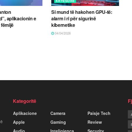
KRYESORE
zanton
Si mund të hakohen GPU-të:
”, aplikacionin e
alarm i ri për sigurinë
 fëmijë
kibernetike
04/04/2026
Kategoritë
F
Aplikacione
Camera
Paisje Tech
më
Apple
Gaming
Review
Audio
Inteligjenca
Security