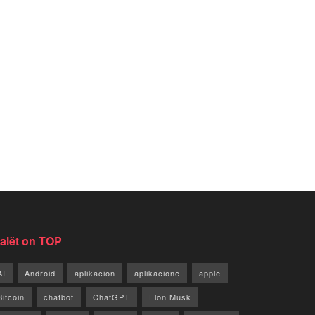
jalët on TOP
AI
Android
aplikacion
aplikacione
apple
Bitcoin
chatbot
ChatGPT
Elon Musk