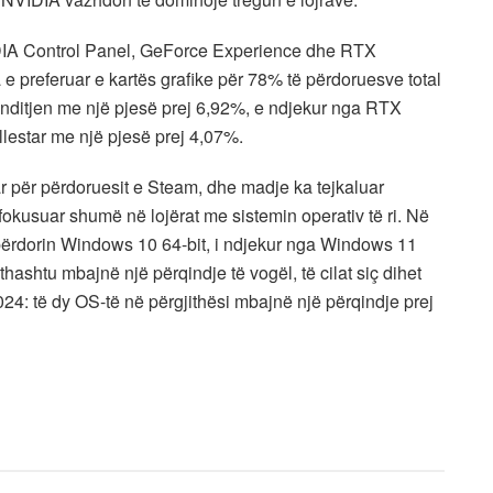
VIDIA Control Panel, GeForce Experience dhe RTX
 e preferuar e kartës grafike për 78% të përdoruesve total
ditjen me një pjesë prej 6,92%, e ndjekur nga RTX
lestar me një pjesë prej 4,07%.
r për përdoruesit e Steam, dhe madje ka tejkaluar
fokusuar shumë në lojërat me sistemin operativ të ri. Në
përdorin Windows 10 64-bit, i ndjekur nga Windows 11
shtu mbajnë një përqindje të vogël, të cilat siç dihet
024: të dy OS-të në përgjithësi mbajnë një përqindje prej