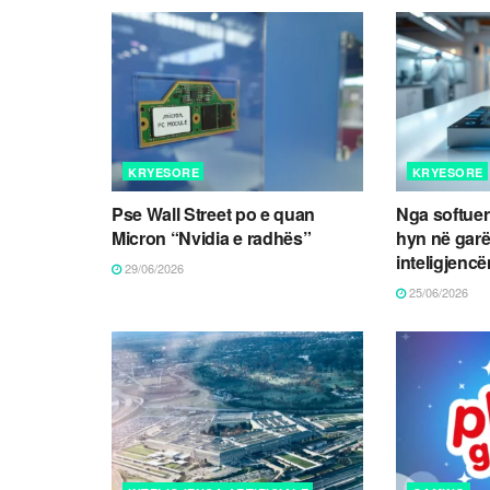
KRYESORE
KRYESORE
Pse Wall Street po e quan
Nga softueri
Micron “Nvidia e radhës”
hyn në garë
inteligjencën
29/06/2026
25/06/2026