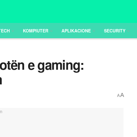
TECH
KOMPIUTER
APLIKACIONE
SECURITY
otën e gaming:
m
A
A