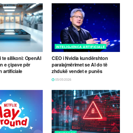
INTELIGJENCA ARTIFICIALE
 te silikoni: OpenAI
CEO i Nvidia kundërshton
n e çipave për
paralajmërimet se AI do të
 artificiale
zhdukë vendet e punës
05/05/2026