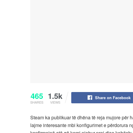
465
1.5k
Share on Facebook
SHARES
VIEWS
Steam ka publikuar të dhëna të reja mujore për har
lajme interesante mbi konfigurimet e përdorura n
konfirmojnë atë që kemi njohur prej disa kohësh