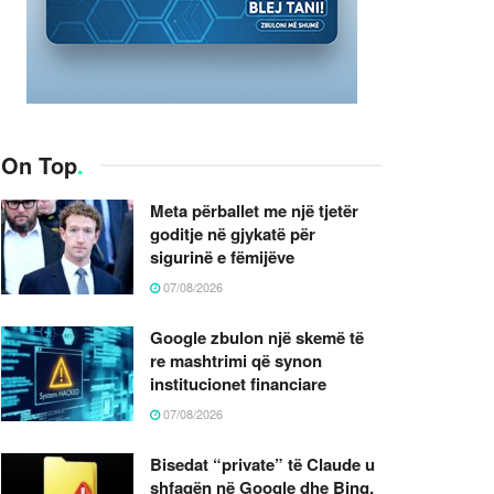
On Top
.
Meta përballet me një tjetër
goditje në gjykatë për
sigurinë e fëmijëve
07/08/2026
Google zbulon një skemë të
re mashtrimi që synon
institucionet financiare
07/08/2026
Bisedat “private” të Claude u
shfaqën në Google dhe Bing,