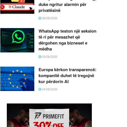
duke ngritur alarmin për
privatësinë
06/08/2026
WhatsApp teston një seksion
të ri për mesazhet që
dërgohen nga bizneset e
mëdha
03/08/2026
Europa kërkon transparencë:
kompanitë duhet të tregojnë
kur përdorin AI
04/08/2026